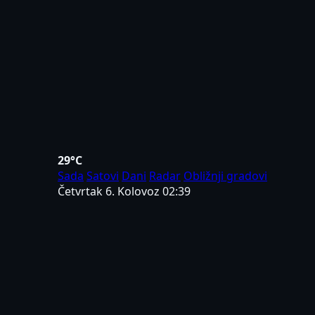
29°C
Sada
Satovi
Dani
Radar
Obližnji gradovi
Četvrtak 6. Kolovoz
02:39