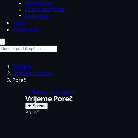
Inozemstvo
Vikend prognoza
Rođendan
Vodič
Informacije
Početna
Istarska županija
Poreč
←
Natrag na pregled
Vrijeme Poreč
★
Spremi
Poreč