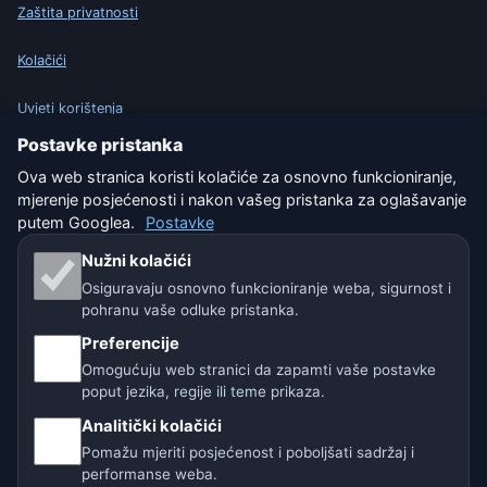
Zaštita privatnosti
Kolačići
Uvjeti korištenja
Postavke pristanka
Isključenje odgovornosti
Ova web stranica koristi kolačiće za osnovno funkcioniranje,
mjerenje posjećenosti i nakon vašeg pristanka za oglašavanje
Pomažemo životinjama
putem Googlea.
Postavke
Sitemap
Nužni kolačići
Osiguravaju osnovno funkcioniranje weba, sigurnost i
Postavke
pohranu vaše odluke pristanka.
Preferencije
Omogućuju web stranici da zapamti vaše postavke
Naše vremenske stranice:
poput jezika, regije ili teme prikaza.
🇨🇿 Češka
🇭🇷 Hrvatska
🇧🇬 Bugarska
Analitički kolačići
Pomažu mjeriti posjećenost i poboljšati sadržaj i
🇩🇪🇦🇹🇨🇭 Njemačka / Austrija / Švicarska
performanse weba.