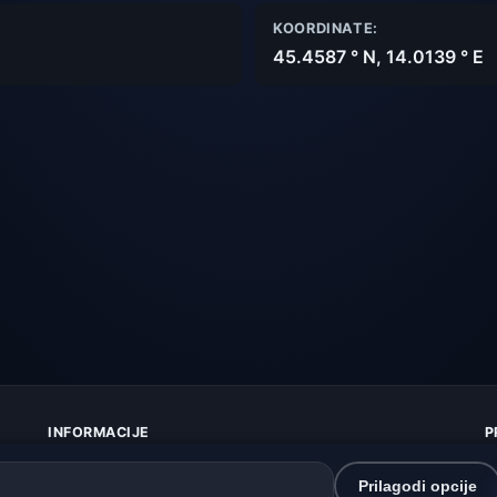
KOORDINATE:
45.4587 ° N, 14.0139 ° E
INFORMACIJE
P
O nama
Z
Kontakt
K
Prilagodi opcije