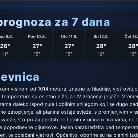
rognoza za 7 dana
ed 9.8.
Pon 10.8.
Uto 11.8.
Sri 12.8.
Čet 13.
26°
27°
27°
28°
28°
11°
15°
15°
16°
15°
bevnica
om visinom od 1014 metara, znatno je hladnije, vjetrovitije
, temperature su osjetno niže, a UV zračenje je jače. Vremen
turama daleko ispod nule i obilnim snijegom koji se dugo zad
pno zatopljenje, ali planina ostaje svježa, s promjenjivim
 svježe, što pruža predah od ljetnih vrućina u nizinama, no
e popodnevne pljuskove. Jesen karakterizira pad temperatu
en, te pojačani vjetrovi. Općenito, oborine su na planini iz