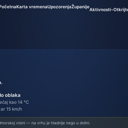
Početna
Karta vremena
Upozorenja
Županije
Aktivnosti
Otkrijt
m.
lo oblaka
ećaj kao 14 °C
tar 15 km/h
orskoj visini — na vrhu je hladnije nego u dolini.