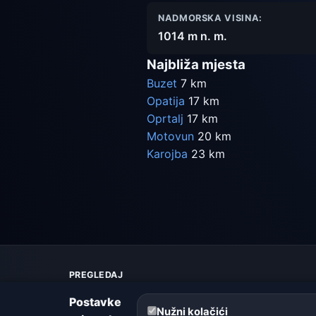
NADMORSKA VISINA:
1014 m n. m.
Najbliža mjesta
Buzet
7 km
Opatija
17 km
Oprtalj
17 km
Motovun
20 km
Karojba
23 km
PREGLEDAJ
Karta vremena
Postavke
Upozorenja
Nužni kolačići