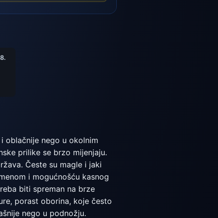
8.
 i oblačnije nego u okolnim
ske prilike se brzo mijenjaju.
ržava. Česte su magle i jaki
 vremenom i mogućnošću kasnog
 treba biti spreman na brze
re, porast oborina, koje često
dašnije nego u podnožju.