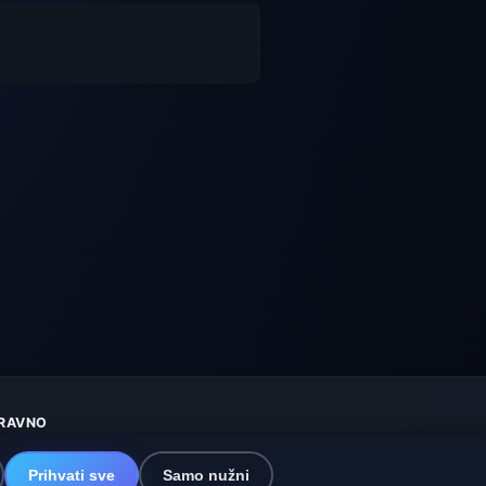
RAVNO
aštita privatnosti
olačići
Prihvati sve
Samo nužni