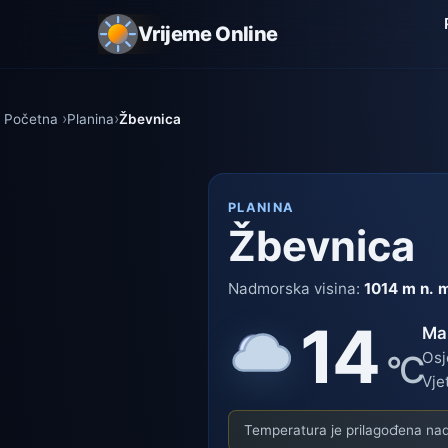
Vrijeme Online
Početna
Planina
Žbevnica
PLANINA
Žbevnica
Nadmorska visina:
1014 m n. 
14
Ma
°C
Osj
Vje
Temperatura je prilagođena nadm