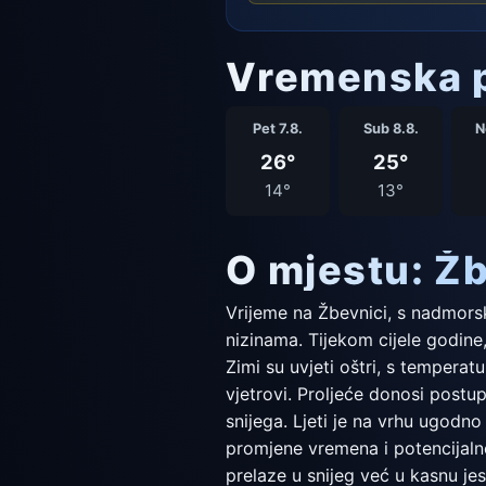
Vremenska p
Pet 7.8.
Sub 8.8.
N
26°
25°
14°
13°
O mjestu: Ž
Vrijeme na Žbevnici, s nadmorsk
nizinama. Tijekom cijele godine
Zimi su uvjeti oštri, s tempera
vjetrovi. Proljeće donosi postu
snijega. Ljeti je na vrhu ugodno
promjene vremena i potencijaln
prelaze u snijeg već u kasnu jes