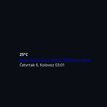
25°C
Sada
Satovi
Dani
Radar
Obližnji gradovi
Četvrtak 6. Kolovoz
03:01