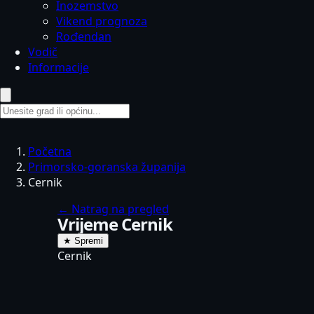
Inozemstvo
Vikend prognoza
Rođendan
Vodič
Informacije
Početna
Primorsko-goranska županija
Cernik
←
Natrag na pregled
Vrijeme Cernik
★
Spremi
Cernik