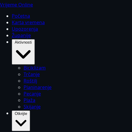
Vrijeme Online
Početna
Karta vremena
Upozorenja
Županije
Aktivnosti
Biciklizam
Trčanje
Roštilj
Planinarenje
Pecanje
Plaža
Skijanje
Otkrijte