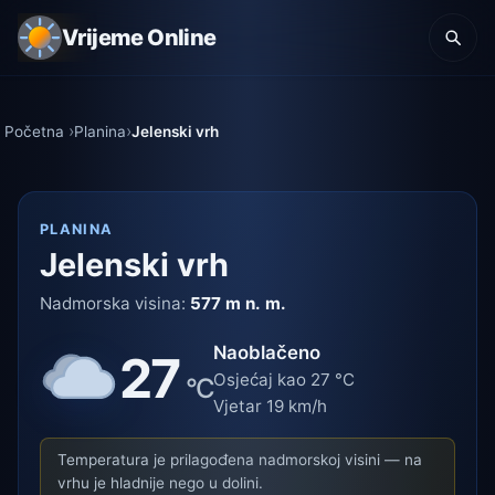
Vrijeme Online
Početna
Planina
Jelenski vrh
PLANINA
Jelenski vrh
Nadmorska visina:
577 m n. m.
Naoblačeno
27
Osjećaj kao 27 °C
°C
Vjetar 19 km/h
Temperatura je prilagođena nadmorskoj visini — na
vrhu je hladnije nego u dolini.