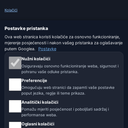
Kolačići
Uvjeti korištenja
Postavke pristanka
Isključenje odgovornosti
Ova web stranica koristi kolačiće za osnovno funkcioniranje,
mjerenje posjećenosti i nakon vašeg pristanka za oglašavanje
Pomažemo životinjama
putem Googlea.
Postavke
Nužni kolačići
Sitemap
Osiguravaju osnovno funkcioniranje weba, sigurnost i
pohranu vaše odluke pristanka.
Postavke
Preferencije
Omogućuju web stranici da zapamti vaše postavke
poput jezika, regije ili teme prikaza.
Naše vremenske stranice:
Analitički kolačići
🇨🇿 Češka
🇭🇷 Hrvatska
🇧🇬 Bugarska
Pomažu mjeriti posjećenost i poboljšati sadržaj i
performanse weba.
🇩🇪🇦🇹🇨🇭 Njemačka / Austrija / Švicarska
Oglasni kolačići