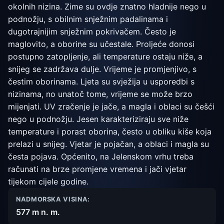
okolnih nizina. Zime su ovdje znatno hladnije nego u
podnožju, s obilnim snježnim padalinama i
dugotrajnijim snježnim pokrivačem. Često je
maglovito, a oborine su učestale. Proljeće donosi
postupno zatopljenje, ali temperature ostaju niže, a
snijeg se zadržava dulje. Vrijeme je promjenjivo, s
čestim oborinama. Ljeta su svježija u usporedbi s
nizinama, no unatoč tome, vrijeme se može brzo
mijenjati. UV zračenje je jače, a magla i oblaci su češći
nego u podnožju. Jesen karakteriziraju sve niže
temperature i porast oborina, često u obliku kiše koja
prelazi u snijeg. Vjetar je pojačan, a oblaci i magla su
česta pojava. Općenito, na Jelenskom vrhu treba
računati na brze promjene vremena i jači vjetar
tijekom cijele godine.
NADMORSKA VISINA:
577 m n. m.