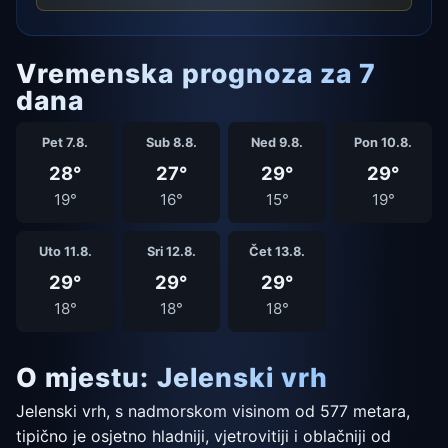
Vremenska prognoza za 7
dana
Pet 7.8.
Sub 8.8.
Ned 9.8.
Pon 10.8.
28°
27°
29°
29°
19°
16°
15°
19°
Uto 11.8.
Sri 12.8.
Čet 13.8.
29°
29°
29°
18°
18°
18°
O mjestu: Jelenski vrh
Jelenski vrh, s nadmorskom visinom od 577 metara,
tipično je osjetno hladniji, vjetrovitiji i oblačniji od