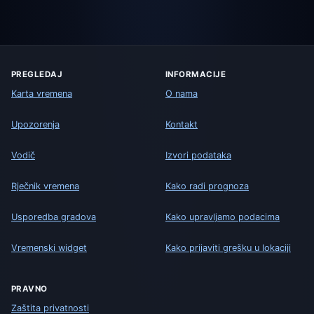
PREGLEDAJ
INFORMACIJE
Karta vremena
O nama
Upozorenja
Kontakt
Vodič
Izvori podataka
Rječnik vremena
Kako radi prognoza
Usporedba gradova
Kako upravljamo podacima
Vremenski widget
Kako prijaviti grešku u lokaciji
PRAVNO
Zaštita privatnosti