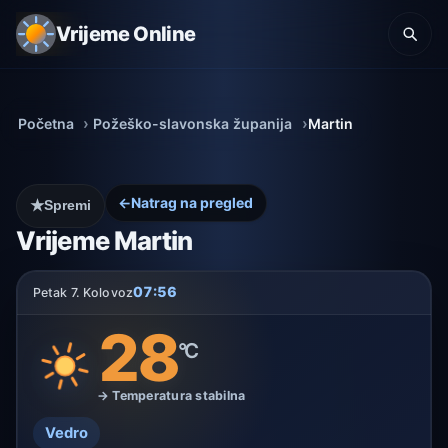
Vrijeme Online
Početna
Požeško-slavonska županija
Martin
←
Natrag na pregled
★
Spremi
Vrijeme Martin
07:56
Petak 7. Kolovoz
28
°C
→ Temperatura stabilna
Vedro