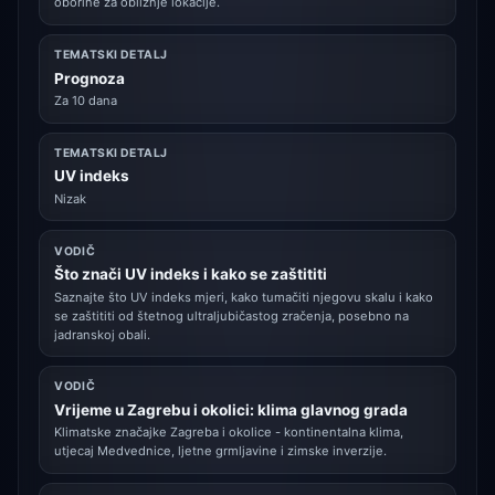
oborine za obližnje lokacije.
TEMATSKI DETALJ
Prognoza
Za 10 dana
TEMATSKI DETALJ
UV indeks
Nizak
VODIČ
Što znači UV indeks i kako se zaštititi
Saznajte što UV indeks mjeri, kako tumačiti njegovu skalu i kako
se zaštititi od štetnog ultraljubičastog zračenja, posebno na
jadranskoj obali.
VODIČ
Vrijeme u Zagrebu i okolici: klima glavnog grada
Klimatske značajke Zagreba i okolice - kontinentalna klima,
utjecaj Medvednice, ljetne grmljavine i zimske inverzije.