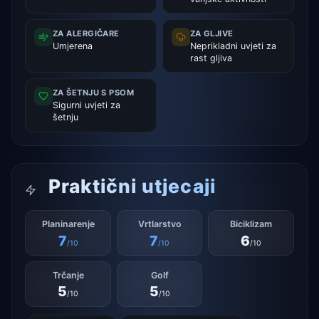
ZA ALERGIČARE
ZA GLJIVE
Umjerena
Neprikladni uvjeti za
rast gljiva
ZA ŠETNJU S PSOM
Sigurni uvjeti za
šetnju
Praktični utjecaji
Planinarenje
Vrtlarstvo
Biciklizam
7
7
6
/10
/10
/10
Trčanje
Golf
5
5
/10
/10