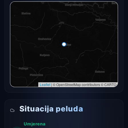
Radarski snimak trenutno nije dostupan.
Otvori u punoj karti
Otvori u punoj karti →
Pokušaj ponovno
Leaflet
|
© OpenStreetMap contributors © CARTO
Situacija peluda
Umjerena