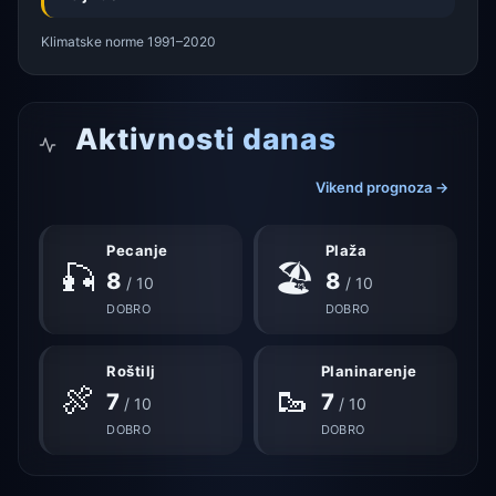
Klimatske norme 1991–2020
Aktivnosti danas
Vikend prognoza →
Pecanje
Plaža
🎣
🏖
8
8
/ 10
/ 10
DOBRO
DOBRO
Roštilj
Planinarenje
🍖
🥾
7
7
/ 10
/ 10
DOBRO
DOBRO