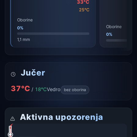
33°C
25°C
Oborine
Oborine
0%
0%
1,1 mm
Jučer
37°C
/
18°C
Vedro
bez oborina
Aktivna upozorenja
🌡️