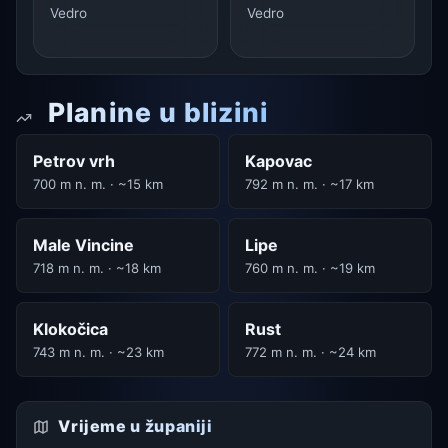
Vedro
Vedro
Planine u blizini
Petrov vrh
Kapovac
700 m n. m. · ~15 km
792 m n. m. · ~17 km
Male Vincine
Lipe
718 m n. m. · ~18 km
760 m n. m. · ~19 km
Klokočica
Rust
743 m n. m. · ~23 km
772 m n. m. · ~24 km
Vrijeme u županiji