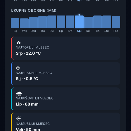
UKUPNE OBORINE (MM)
Sij
Velj
Ožu
Tra
Svi
Lip
Srp
Kol
Ruj
Lis
Stu
Pro
🔥
NAJTOPLIJI MJESEC
Srp · 22.0 °C
❄️
NAJHLADNIJI MJESEC
Sij · -0.5 °C
🌧️
NAJKIŠOVITIJI MJESEC
Lip · 88 mm
☀️
NAJSUŠNIJI MJESEC
Velj · 50 mm