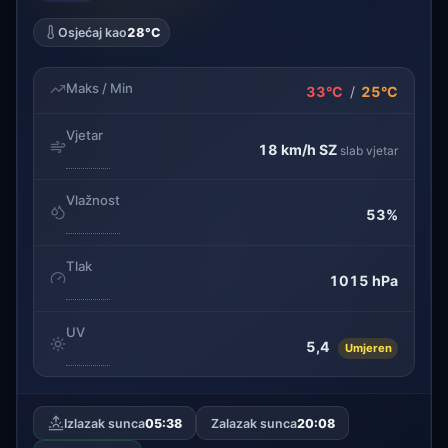
Osjećaj kao
28°C
Maks / Min
33°C
/
25°C
Vjetar
18 km/h
SZ
slab vjetar
Vlažnost
53%
Tlak
1015 hPa
UV
5,4
Umjeren
Izlazak sunca
05:38
Zalazak sunca
20:08