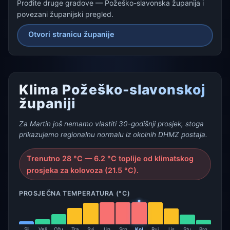
Prođite druge gradove — Požeško-slavonska županija i
povezani županijski pregled.
Otvori stranicu županije
Klima Požeško-slavonskoj
županiji
Za Martin još nemamo vlastiti 30-godišnji prosjek, stoga
prikazujemo regionalnu normalu iz okolnih DHMZ postaja.
Trenutno 28 °C — 6.2 °C toplije od klimatskog
prosjeka za kolovoza (21.5 °C).
PROSJEČNA TEMPERATURA (°C)
Sij
Velj
Ožu
Tra
Svi
Lip
Srp
Kol
Ruj
Lis
Stu
Pro