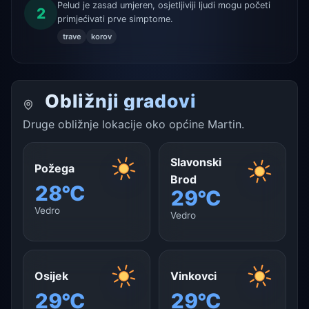
Pelud je zasad umjeren, osjetljiviji ljudi mogu početi
2
primjećivati prve simptome.
trave
korov
Obližnji gradovi
Druge obližnje lokacije oko općine Martin.
Slavonski
Požega
Brod
28°C
29°C
Vedro
Vedro
Osijek
Vinkovci
29°C
29°C