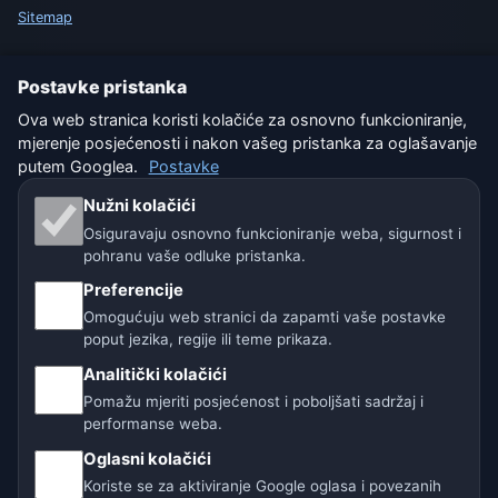
Sitemap
Postavke
Postavke pristanka
Ova web stranica koristi kolačiće za osnovno funkcioniranje,
mjerenje posjećenosti i nakon vašeg pristanka za oglašavanje
Naše vremenske stranice:
putem Googlea.
Postavke
🇨🇿 Češka
🇭🇷 Hrvatska
🇧🇬 Bugarska
Nužni kolačići
Osiguravaju osnovno funkcioniranje weba, sigurnost i
🇩🇪🇦🇹🇨🇭 Njemačka / Austrija / Švicarska
pohranu vaše odluke pristanka.
Preferencije
🌎 Latinska Amerika i Španjolska
Omogućuju web stranici da zapamti vaše postavke
poput jezika, regije ili teme prikaza.
🇮🇳 Južna i jugoistočna Azija
Analitički kolačići
🌍 Međunarodna vremenska mreža
Pomažu mjeriti posjećenost i poboljšati sadržaj i
performanse weba.
Operater: Spolek Minizoo.cz z.s. | IČO: 21135550 |
Oglasni kolačići
info@vrijeme.online
Koriste se za aktiviranje Google oglasa i povezanih