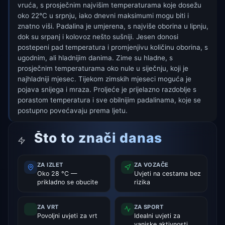
vruća, s prosječnim najvišim temperaturama koje dosežu
oko 22°C u srpnju, iako dnevni maksimumi mogu biti i
znatno viši. Padalina je umjerena, s najviše oborina u lipnju,
dok su srpanj i kolovoz nešto sušniji. Jesen donosi
postepeni pad temperatura i promjenjivu količinu oborina, s
ugodnim, ali hladnijim danima. Zime su hladne, s
prosječnim temperaturama oko nule u siječnju, koji je
najhladniji mjesec. Tijekom zimskih mjeseci moguća je
pojava snijega i mraza. Proljeće je prijelazno razdoblje s
porastom temperatura i sve obilnijim padalinama, koje se
postupno povećavaju prema ljetu.
Što to znači danas
ZA IZLET
ZA VOZAČE
Oko 28 °C —
Uvjeti na cestama bez
prikladno se obucite
rizika
ZA VRT
ZA SPORT
Povoljni uvjeti za vrt
Idealni uvjeti za
vanjske aktivnosti