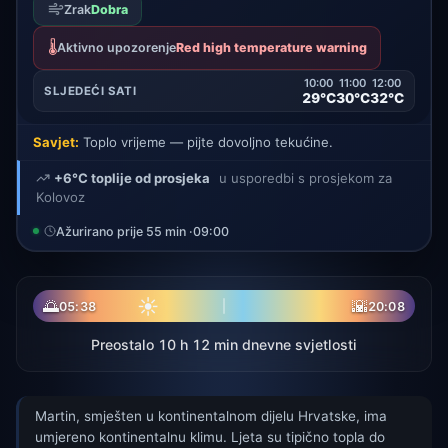
Zrak
Dobra
🌡️
Aktivno upozorenje
Red high temperature warning
10:00
11:00
12:00
SLJEDEĆI SATI
29°C
30°C
32°C
Savjet:
Toplo vrijeme — pijte dovoljno tekućine.
+6°C toplije od prosjeka
u usporedbi s prosjekom za
Kolovoz
Ažurirano prije 55 min ·
09:00
☀
🌅
🌇
05:38
20:08
Preostalo 10 h 12 min dnevne svjetlosti
Martin, smješten u kontinentalnom dijelu Hrvatske, ima
umjereno kontinentalnu klimu. Ljeta su tipično topla do