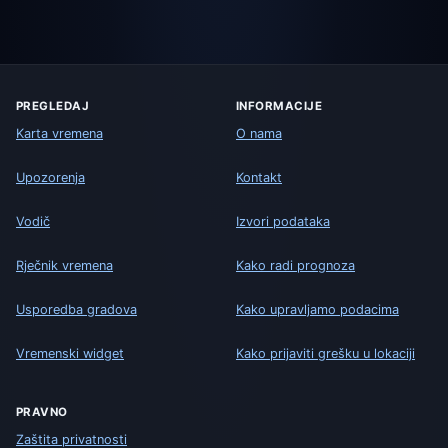
PREGLEDAJ
INFORMACIJE
Karta vremena
O nama
Upozorenja
Kontakt
Vodič
Izvori podataka
Rječnik vremena
Kako radi prognoza
Usporedba gradova
Kako upravljamo podacima
Vremenski widget
Kako prijaviti grešku u lokaciji
PRAVNO
Zaštita privatnosti