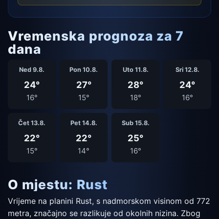
Vremenska prognoza za 7
dana
Ned 9.8.
Pon 10.8.
Uto 11.8.
Sri 12.8.
24°
27°
28°
24°
16°
15°
18°
16°
Čet 13.8.
Pet 14.8.
Sub 15.8.
22°
22°
25°
15°
14°
16°
O mjestu: Rust
Vrijeme na planini Rust, s nadmorskom visinom od 772
metra, značajno se razlikuje od okolnih nizina. Zbog