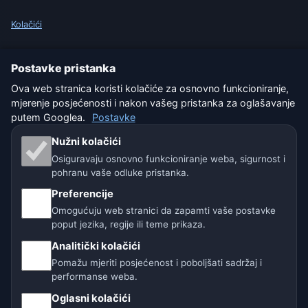
Kolačići
Uvjeti korištenja
Postavke pristanka
Isključenje odgovornosti
Ova web stranica koristi kolačiće za osnovno funkcioniranje,
mjerenje posjećenosti i nakon vašeg pristanka za oglašavanje
Pomažemo životinjama
putem Googlea.
Postavke
Nužni kolačići
Sitemap
Osiguravaju osnovno funkcioniranje weba, sigurnost i
pohranu vaše odluke pristanka.
Postavke
Preferencije
Omogućuju web stranici da zapamti vaše postavke
poput jezika, regije ili teme prikaza.
Naše vremenske stranice:
Analitički kolačići
🇨🇿 Češka
🇭🇷 Hrvatska
🇧🇬 Bugarska
Pomažu mjeriti posjećenost i poboljšati sadržaj i
performanse weba.
🇩🇪🇦🇹🇨🇭 Njemačka / Austrija / Švicarska
Oglasni kolačići