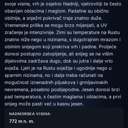
svoje visine, vrh je osjetno hladniji, vjetrovitiji te često
obavijen oblacima i maglom. Padaline su obično
obilnije, a snježni pokrivač traje znatno duže.
Vremenske prilike se mogu brzo mijenjati, a UV
zračenje je intenzivnije. Zimi su temperature na Rustu
znatno niže nego u nizinama, s dugotrajnim mrazom i
obilnim snijegom koji prekriva vrh i padine. Proljeće
donosi postupno zatopljenje, ali snijeg se na višim
dijelovima zadržava dugo, dok su jutra i dalje vrlo
svježa. Ljeti je na Rustu svježije i ugodnije nego u
sparnim nizinama, no i dalje treba računati na
mogućnost iznenadnih pljuskova i grmljavinskih
nevremena, posebno poslijepodne. Jesen donosi brzi
pad temperatura, s čestim maglama i oblacima, a prvi
snijeg može pasti već u kasnu jesen.
NADMORSKA VISINA:
772 m n. m.