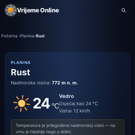
Vrijeme Online
Početna
Planina
Rust
PLANINA
Rust
Nadmorska visina:
772 m n. m.
Vedro
24
Osjećaj kao 24 °C
°C
Vjetar 12 km/h
Temperatura je prilagođena nadmorskoj visini — na
vrhu je hladnije nego u dolini.