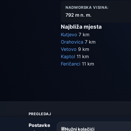
NADMORSKA VISINA:
792 m n. m.
Najbliža mjesta
Kutjevo
7 km
Orahovica
7 km
Vetovo
9 km
Kaptol
11 km
Feričanci
11 km
PREGLEDAJ
Karta vremena
Postavke
Upozorenja
Nužni kolačići