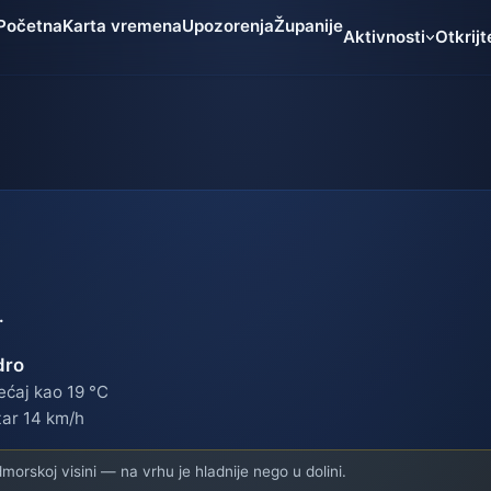
Početna
Karta vremena
Upozorenja
Županije
Aktivnosti
Otkrijt
.
dro
ećaj kao 19 °C
tar 14 km/h
orskoj visini — na vrhu je hladnije nego u dolini.