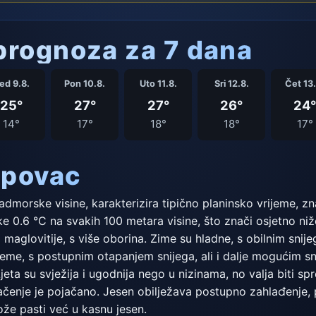
rognoza za 7 dana
ed 9.8.
Pon 10.8.
Uto 11.8.
Sri 12.8.
Čet 13.
25°
27°
27°
26°
24°
14°
17°
18°
18°
17°
apovac
dmorske visine, karakterizira tipično planinsko vrijeme, zna
 0.6 °C na svakih 100 metara visine, što znači osjetno niže
e i maglovitije, s više oborina. Zime su hladne, s obilnim sn
ijeme, s postupnim otapanjem snijega, ali i dalje mogućim 
jeta su svježija i ugodnija nego u nizinama, no valja biti s
čenje je pojačano. Jesen obilježava postupno zahlađenje, 
že pasti već u kasnu jesen.