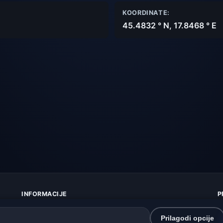
KOORDINATE:
45.4832 ° N, 17.8468 ° E
INFORMACIJE
P
O nama
Z
Kontakt
K
Prilagodi opcije