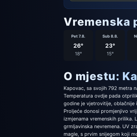
Vremenska p
Pet 7.8.
Sub 8.8.
N
26°
23°
18°
15°
O mjestu: K
Kapovac, sa svojih 792 metra na
Temperatura ovdje pada otprilike
godine je vjetrovitije, oblačnij
Proljeće donosi promjenjivo vr
izmjenama vremenskih prilika. L
grmljavinska nevremena. UV zra
magle, s prvim snijegom koji mo