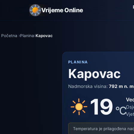
Vrijeme Online
Početna
Planina
Kapovac
PLANINA
Kapovac
Nadmorska visina:
792 m n. m
19
Ve
°C
Osj
Vje
Temperatura je prilagođena nadm