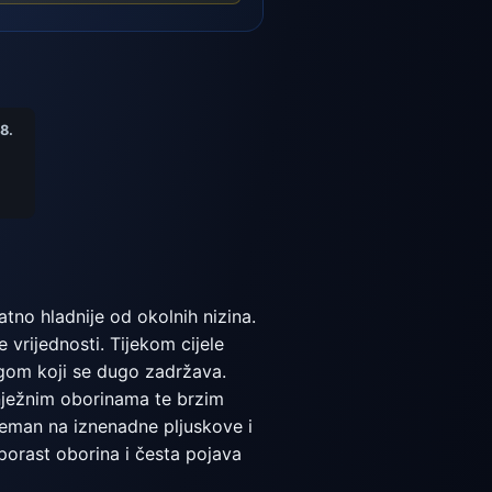
8.
tno hladnije od okolnih nizina.
 vrijednosti. Tijekom cijele
ijegom koji se dugo zadržava.
snježnim oborinama te brzim
preman na iznenadne pljuskove i
porast oborina i česta pojava