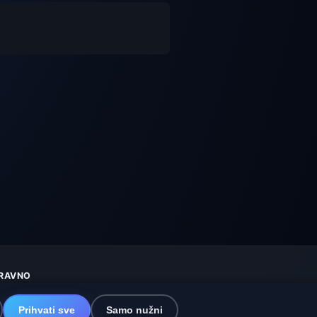
RAVNO
aštita privatnosti
olačići
Prihvati sve
Samo nužni