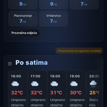
9
9
7
/10
/10
/10
Planinarenje
Vrtlarstvo
7
7
/10
/10
Prozračna odjeća
Pouzdanost prognoze: srednja
Po satima
16:00
17:00
18:00
19:00
20:00
32°C
32°C
31°C
30°C
28°C
Umjereno
Umjereno
Umjereno
Umjereno
Slaba
oblačno
oblačno
oblačno
oblačno
kiša