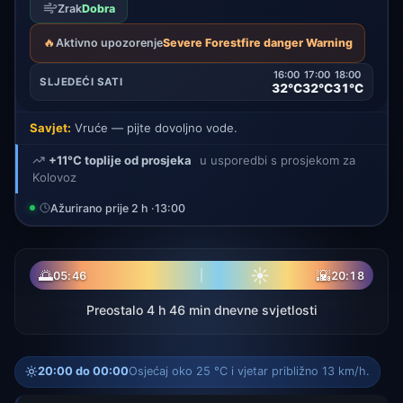
Zrak
Dobra
🔥
Aktivno upozorenje
Severe Forestfire danger Warning
16:00
17:00
18:00
SLJEDEĆI SATI
32°C
32°C
31°C
Savjet:
Vruće — pijte dovoljno vode.
+11°C toplije od prosjeka
u usporedbi s prosjekom za
Kolovoz
Ažurirano prije 2 h ·
13:00
☀
🌅
🌇
05:46
20:18
Preostalo 4 h 46 min dnevne svjetlosti
20:00 do 00:00
Osjećaj oko 25 °C i vjetar približno 13 km/h.