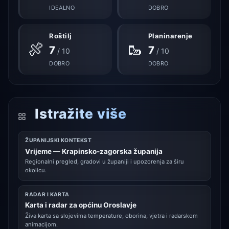
IDEALNO
DOBRO
Roštilj
Planinarenje
🍖
🥾
7
7
/ 10
/ 10
DOBRO
DOBRO
Istražite više
ŽUPANIJSKI KONTEKST
Vrijeme — Krapinsko-zagorska županija
Regionalni pregled, gradovi u županiji i upozorenja za širu
okolicu.
RADAR I KARTA
Karta i radar za općinu Oroslavje
Živa karta sa slojevima temperature, oborina, vjetra i radarskom
animacijom.