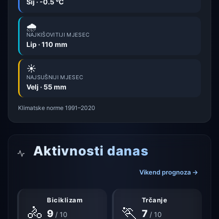
Sij · -0.5 °C
🌧️
NAJKIŠOVITIJI MJESEC
Lip · 110 mm
☀️
NAJSUŠNIJI MJESEC
Velj · 55 mm
Klimatske norme 1991–2020
Aktivnosti danas
Vikend prognoza →
Biciklizam
Trčanje
🚴
🏃
9
7
/ 10
/ 10