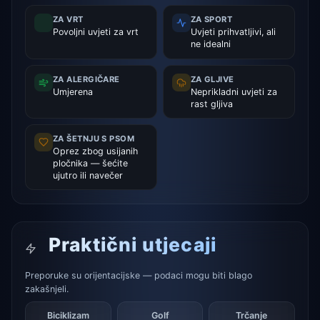
ZA VRT
ZA SPORT
Povoljni uvjeti za vrt
Uvjeti prihvatljivi, ali
ne idealni
ZA ALERGIČARE
ZA GLJIVE
Umjerena
Neprikladni uvjeti za
rast gljiva
ZA ŠETNJU S PSOM
Oprez zbog usijanih
pločnika — šećite
ujutro ili navečer
Praktični utjecaji
Preporuke su orijentacijske — podaci mogu biti blago
zakašnjeli.
Biciklizam
Golf
Trčanje