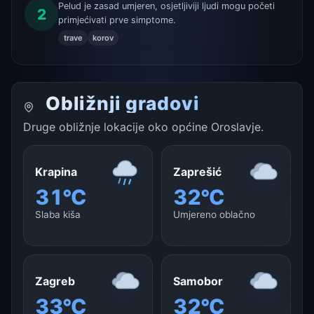
Pelud je zasad umjeren, osjetljiviji ljudi mogu početi
2
primjećivati prve simptome.
trave
korov
Obližnji gradovi
Druge obližnje lokacije oko općine Oroslavje.
Krapina
Zaprešić
31°C
32°C
Slaba kiša
Umjereno oblačno
Zagreb
Samobor
33°C
32°C