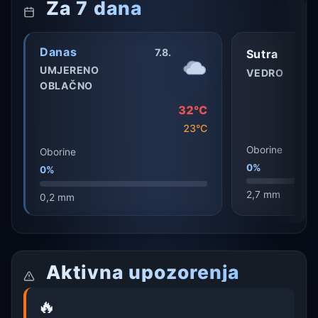
Za 7 dana
Danas
7.8.
Sutra
UMJERENO
VEDRO
OBLAČNO
32°C
23°C
Oborine
Oborine
0%
0%
2,7 mm
0,2 mm
Aktivna upozorenja
🔥