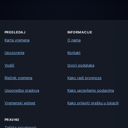
PREGLEDAJ
INFORMACIJE
Karta vremena
O nama
Upozorenja
Kontakt
Vodič
Izvori podataka
Rječnik vremena
Kako radi prognoza
Usporedba gradova
Kako upravljamo podacima
Vremenski widget
Kako prijaviti grešku u lokaciji
PRAVNO
Zaštita privatnosti