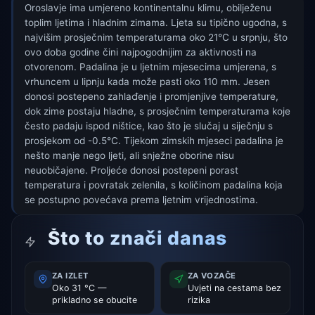
Oroslavje ima umjereno kontinentalnu klimu, obilježenu
toplim ljetima i hladnim zimama. Ljeta su tipično ugodna, s
najvišim prosječnim temperaturama oko 21°C u srpnju, što
ovo doba godine čini najpogodnijim za aktivnosti na
otvorenom. Padalina je u ljetnim mjesecima umjerena, s
vrhuncem u lipnju kada može pasti oko 110 mm. Jesen
donosi postepeno zahlađenje i promjenjive temperature,
dok zime postaju hladne, s prosječnim temperaturama koje
često padaju ispod ništice, kao što je slučaj u siječnju s
prosjekom od -0.5°C. Tijekom zimskih mjeseci padalina je
nešto manje nego ljeti, ali snježne oborine nisu
neuobičajene. Proljeće donosi postepeni porast
temperatura i povratak zelenila, s količinom padalina koja
se postupno povećava prema ljetnim vrijednostima.
Što to znači danas
ZA IZLET
ZA VOZAČE
Oko 31 °C —
Uvjeti na cestama bez
prikladno se obucite
rizika