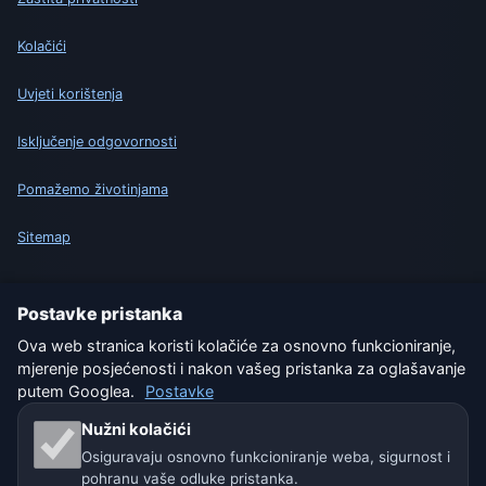
Kolačići
Uvjeti korištenja
Isključenje odgovornosti
Pomažemo životinjama
Sitemap
Postavke
Postavke pristanka
Ova web stranica koristi kolačiće za osnovno funkcioniranje,
mjerenje posjećenosti i nakon vašeg pristanka za oglašavanje
Naše vremenske stranice:
putem Googlea.
Postavke
🇨🇿 Češka
🇭🇷 Hrvatska
🇧🇬 Bugarska
Nužni kolačići
Osiguravaju osnovno funkcioniranje weba, sigurnost i
🇩🇪🇦🇹🇨🇭 Njemačka / Austrija / Švicarska
pohranu vaše odluke pristanka.