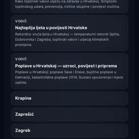
Kako toplinski valovi utječu na zdravlje u Hrvatskoj. Simptomi
toplinskog udara, prevencija, rizične skupine i povijest vrućina.
VODIČ
Najtoplija ljeta u povijesti Hrvatske
Rekordno vruća ljeta u Hrvatskoj — temperaturni rekordi Splita,
Dubrovnika i Zagreba, toplinski valovi i utjecaj klimatskih
promjena.
VODIČ
Poplave u Hrvatskoj — uzroci, povijest i priprema
Poplave u Hrvatskoj: poplave Save i Drave, bujične poplave u
Dalmaciji, katastrofalne poplave 2014. Sustavi upozorenja i mjere
zaštite.
Krapina
Zaprešić
Zagreb