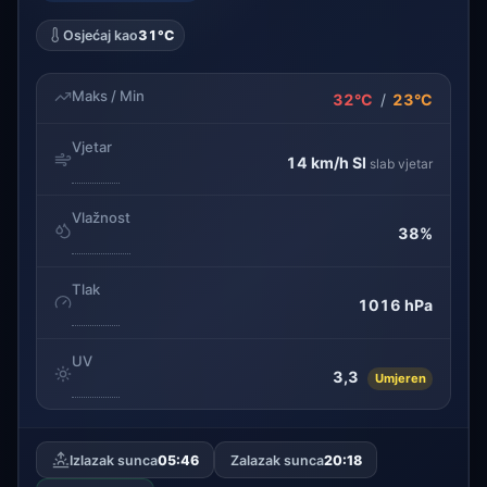
Osjećaj kao
31°C
Maks / Min
32°C
/
23°C
Vjetar
14 km/h
SI
slab vjetar
Vlažnost
38%
Tlak
1016 hPa
UV
3,3
Umjeren
Izlazak sunca
05:46
Zalazak sunca
20:18