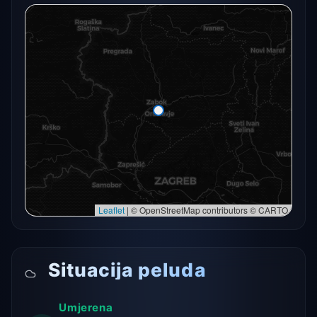
Radarski snimak trenutno nije dostupan.
Otvori u punoj karti
Otvori u punoj karti →
Pokušaj ponovno
Leaflet
|
© OpenStreetMap contributors © CARTO
Situacija peluda
Umjerena