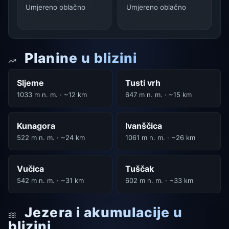
Umjereno oblačno
Umjereno oblačno
Planine u blizini
Sljeme
Tusti vrh
1033 m n. m. · ~12 km
647 m n. m. · ~15 km
Kunagora
Ivanščica
522 m n. m. · ~24 km
1061 m n. m. · ~26 km
Vučica
Tuščak
542 m n. m. · ~31 km
602 m n. m. · ~33 km
Jezera i akumulacije u
blizini