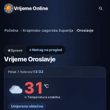
Vrijeme Online
Početna
Krapinsko-zagorska županija
Oroslavje
←
Natrag na pregled
★
Spremi
Vrijeme Oroslavje
13:32
Petak 7. Kolovoz
31
°C
→ Temperatura stabilna
Umjereno oblačno