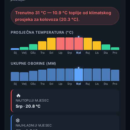
Trenutno 31 °C — 10.9 °C toplije od klimatskog
prosjeka za kolovoza (20.3 °C).
PROSJEČNA TEMPERATURA (°C)
Sij
Velj
Ožu
Tra
Svi
Lip
Srp
Kol
Ruj
Lis
Stu
Pro
UKUPNE OBORINE (MM)
Sij
Velj
Ožu
Tra
Svi
Lip
Srp
Kol
Ruj
Lis
Stu
Pro
🔥
NAJTOPLIJI MJESEC
Srp · 20.8 °C
❄️
NAJHLADNIJI MJESEC