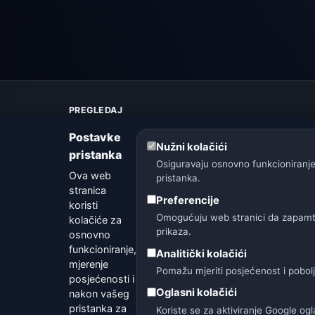
PREGLEDAJ
Karta vremena
Postavke
Upozorenja
Nužni kolačići
pristanka
Vodič
Osiguravaju osnovno funkcioniranje
Ova web
Rječnik vremena
pristanka.
stranica
Usporedba gradova
Preferencije
koristi
Vremenski widget
Omogućuju web stranici da zapamti 
kolačiće za
prikaza.
osnovno
funkcioniranje,
Analitički kolačići
mjerenje
Pomažu mjeriti posjećenost i pobol
posjećenosti i
🇨🇿 Češka
🇭🇷 Hrvatska
🇧🇬 Bugarsk
Oglasni kolačići
nakon vašeg
pristanka za
Koriste se za aktiviranje Google o