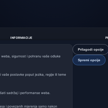
INFORMACIJE
P
O nama
Z
Kontakt
K
Prilagodi opcije
Izvori podataka
U
 weba, sigurnost i pohranu vaše odluke
Kako radi prognoza
I
Spremi opcije
Kako upravljamo podacima
P
Kako prijaviti grešku u lokaciji
S
vaše postavke poput jezika, regije ili teme
P
Naše vremenske stranice:
jšati sadržaj i performanse weba.
a
🇩🇪🇦🇹🇨🇭 Njemačka / Austrija / Švicarska
🌎 Latinska Amerik
glasa i povezanih mjerenja samo nakon
🌍 Međunarodna vremenska mreža