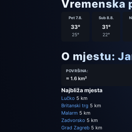
Vremenska p
Pet 7.8.
Sub 8.8.
N
33°
31°
25°
22°
O mjestu: J
POVRŠINA:
≈ 1.6 km²
Najbliža mjesta
Lučko
5 km
Britanski trg
5 km
Malarm
5 km
Zadvorsko
5 km
Grad Zagreb
5 km