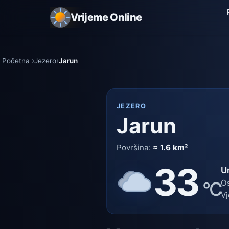
Vrijeme Online
Početna
Jezero
Jarun
JEZERO
Jarun
Površina:
≈ 1.6 km²
33
U
°C
Os
Vj