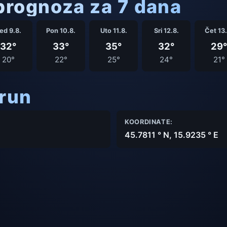
rognoza za 7 dana
ed 9.8.
Pon 10.8.
Uto 11.8.
Sri 12.8.
Čet 13.
32°
33°
35°
32°
29°
20°
22°
25°
24°
21°
arun
KOORDINATE:
45.7811 ° N, 15.9235 ° E