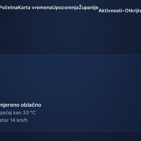
Početna
Karta vremena
Upozorenja
Županije
Aktivnosti
Otkrijt
mjereno oblačno
jećaj kao 33 °C
etar 14 km/h