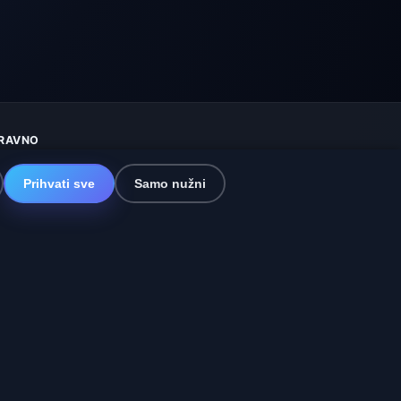
RAVNO
aštita privatnosti
olačići
Prihvati sve
Samo nužni
vjeti korištenja
sključenje odgovornosti
omažemo životinjama
itemap
ostavke
a i Španjolska
🇮🇳 Južna i jugoistočna Azija