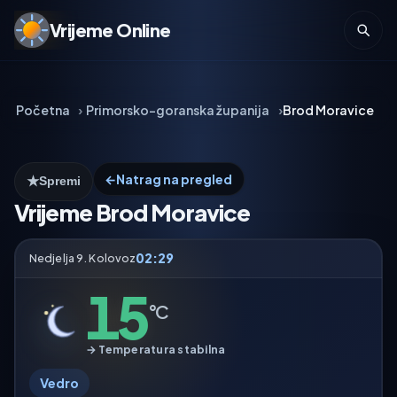
Vrijeme Online
Početna
Primorsko-goranska županija
Brod Moravice
←
Natrag na pregled
★
Spremi
Vrijeme Brod Moravice
02:29
Nedjelja 9. Kolovoz
15
°C
→ Temperatura stabilna
Vedro