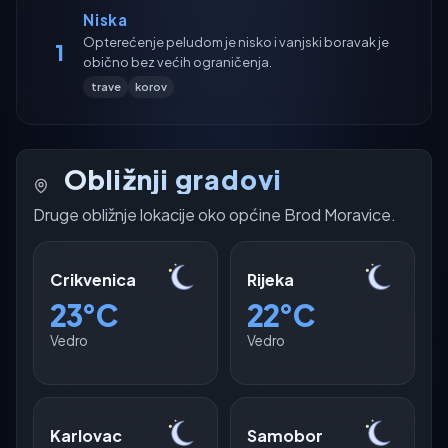
Niska
Opterećenje peludom je nisko i vanjski boravak je
1
obično bez većih ograničenja.
trave
korov
Obližnji gradovi
Druge obližnje lokacije oko općine Brod Moravice.
Crikvenica
Rijeka
23°C
22°C
Vedro
Vedro
Karlovac
Samobor