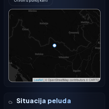
Otvori u punoj karti
Radarski snimak trenutno nije dostupan.
Otvori u punoj karti
Otvori u punoj karti →
Pokušaj ponovno
Leaflet
|
© OpenStreetMap contributors © CARTO
Situacija peluda