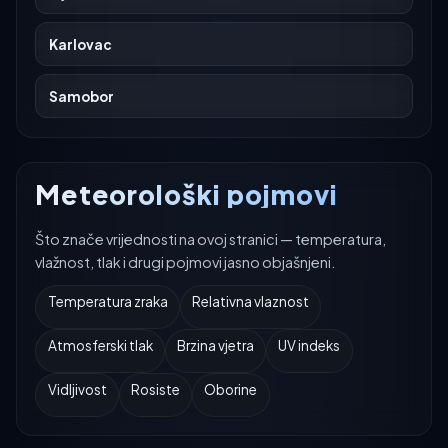
Karlovac
Samobor
Meteorološki pojmovi
Što znače vrijednosti na ovoj stranici — temperatura,
vlažnost, tlak i drugi pojmovi jasno objašnjeni.
Temperatura zraka
Relativna vlaznost
Atmosferski tlak
Brzina vjetra
UV indeks
Vidljivost
Rosiste
Oborine