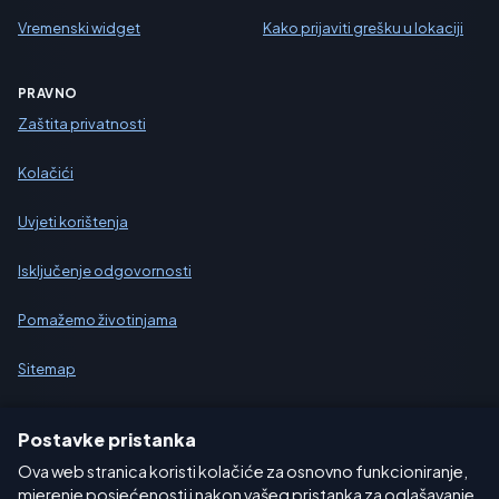
Vremenski widget
Kako prijaviti grešku u lokaciji
PRAVNO
Zaštita privatnosti
Kolačići
Uvjeti korištenja
Isključenje odgovornosti
Pomažemo životinjama
Sitemap
Postavke
Postavke pristanka
Ova web stranica koristi kolačiće za osnovno funkcioniranje,
mjerenje posjećenosti i nakon vašeg pristanka za oglašavanje