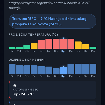
stoga prikazujemo regionalnu normalu iz okolnih DHMZ
postaja.
Trenutno 15 °C — 9 °C hladnije od klimatskog
prosjeka za kolovoza (24 °C).
PROSJEČNA TEMPERATURA (°C)
Sij
Velj
Ožu
Tra
Svi
Lip
Srp
Kol
Ruj
Lis
Stu
Pro
UKUPNE OBORINE (MM)
Sij
Velj
Ožu
Tra
Svi
Lip
Srp
Kol
Ruj
Lis
Stu
Pro
🔥
NAJTOPLIJI MJESEC
Srp · 24.3 °C