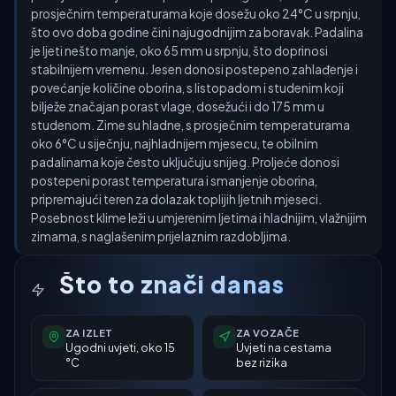
prosječnim temperaturama koje dosežu oko 24°C u srpnju,
što ovo doba godine čini najugodnijim za boravak. Padalina
je ljeti nešto manje, oko 65 mm u srpnju, što doprinosi
stabilnijem vremenu. Jesen donosi postepeno zahlađenje i
povećanje količine oborina, s listopadom i studenim koji
bilježe značajan porast vlage, dosežući i do 175 mm u
studenom. Zime su hladne, s prosječnim temperaturama
oko 6°C u siječnju, najhladnijem mjesecu, te obilnim
padalinama koje često uključuju snijeg. Proljeće donosi
postepeni porast temperatura i smanjenje oborina,
pripremajući teren za dolazak toplijih ljetnih mjeseci.
Posebnost klime leži u umjerenim ljetima i hladnijim, vlažnijim
zimama, s naglašenim prijelaznim razdobljima.
Što to znači danas
ZA IZLET
ZA VOZAČE
Ugodni uvjeti, oko 15
Uvjeti na cestama
°C
bez rizika