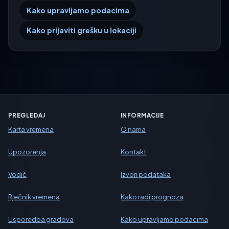
Kako upravljamo podacima
Kako prijaviti grešku u lokaciji
PREGLEDAJ
INFORMACIJE
Karta vremena
O nama
Upozorenja
Kontakt
Vodič
Izvori podataka
Rječnik vremena
Kako radi prognoza
Usporedba gradova
Kako upravljamo podacima