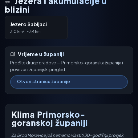
Jezera i akumulacije u
blizini
Jezero Sabljaci
3.0 km² · ~34 km
Vrijeme u županiji
Prođite druge gradove — Primorsko-goranska županija i
povezani županijski pregled.
Otvori stranicu županije
Klima Primorsko-
goranskoj županiji
Za Brod Moravice još nemamo vlastiti 30-godišnji prosjek,