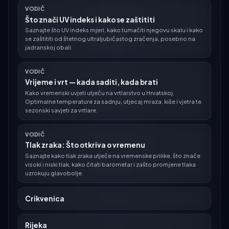
VODIČ
Što znači UV indeks i kako se zaštititi
Saznajte što UV indeks mjeri, kako tumačiti njegovu skalu i kako
se zaštititi od štetnog ultraljubičastog zračenja, posebno na
jadranskoj obali.
VODIČ
Vrijeme i vrt — kada saditi, kada brati
Kako vremenski uvjeti utječu na vrtlarstvo u Hrvatskoj.
Optimalne temperature za sadnju, utjecaj mraza, kiše i vjetra te
sezonski savjeti za vrtlare.
VODIČ
Tlak zraka: Što otkriva o vremenu
Saznajte kako tlak zraka utječe na vremenske prilike, što znače
visoki i niski tlak, kako čitati barometar i zašto promjene tlaka
uzrokuju glavobolje.
Crikvenica
Rijeka