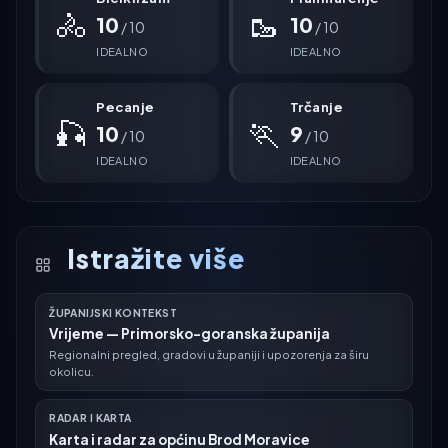
🚴
🥾
10
10
/ 10
/ 10
IDEALNO
IDEALNO
Pecanje
Trčanje
🎣
🏃
10
9
/ 10
/ 10
IDEALNO
IDEALNO
Istražite više
ŽUPANIJSKI KONTEKST
Vrijeme — Primorsko-goranska županija
Regionalni pregled, gradovi u županiji i upozorenja za širu
okolicu.
RADAR I KARTA
Karta i radar za općinu Brod Moravice