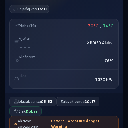
Osjećaj kao
15°C
Maks / Min
30°C
/
14°C
Vjetar
3 km/h
Z
lahor
Vlažnost
76%
Tlak
1020 hPa
Izlazak sunca
05:53
Zalazak sunca
20:17
Zrak
Dobra
Aktivno
Severe Forestfire danger
🔥
upozorenje
Warning