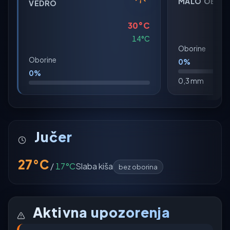
MALO OBLA
VEDRO
30°C
14°C
Oborine
Oborine
0%
0%
0,3 mm
Jučer
27°C
/
17°C
Slaba kiša
bez oborina
Aktivna upozorenja