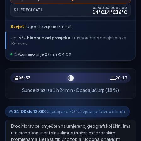
05:00
06:00
07:00
SLJEDEĆI SATI
14°C
14°C
16°C
Savjet:
Ugodno vrijeme za izlet.
-9°C hladnije od prosjeka
u usporedbi s prosjekom za
Kolovoz
Ažurirano prije 29 min ·
04:00
🌘
🌇
🌅
05:53
20:17
Sunce izlazi za 1 h 24 min · Opadajući srp (18 %)
04:00 do 12:00
Osjećaj oko 20 °C i vjetar približno 8 km/h.
Brod Moravice, smješten na umjerenoj geografskoj širini, ima
umjereno kontinentalnu klimu s izraženim sezonskim
promjenama. Ljeta su tipično topla i ugodna, s najvišim