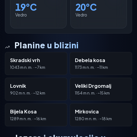
19°C
20°C
Vedro
Vedro
Planine u blizini
Skradski vrh
Debela kosa
1043 m n. m. · ~7 km
1173 m n. m. · ~11 km
Lovnik
Veliki Drgomalj
902 m n. m. · ~12 km
1154 m n. m. · ~15 km
Bijela Kosa
Mirkovica
1289 m n. m. · ~16 km
1280 m n. m. · ~18 km