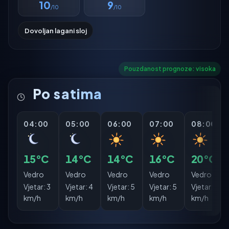
10
9
/10
/10
Dovoljan lagani sloj
Pouzdanost prognoze: visoka
Po satima
04:00
05:00
06:00
07:00
08:00
15°C
14°C
14°C
16°C
20°C
Vedro
Vedro
Vedro
Vedro
Vedro
Vjetar:
3
Vjetar:
4
Vjetar:
5
Vjetar:
5
Vjetar:
7
km/h
km/h
km/h
km/h
km/h