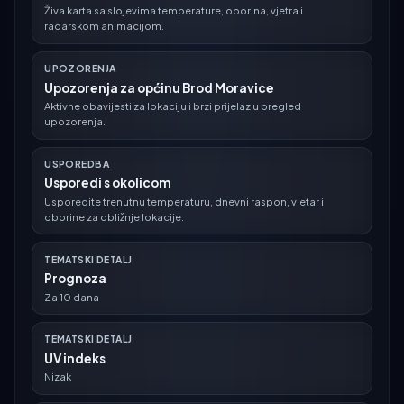
Živa karta sa slojevima temperature, oborina, vjetra i
radarskom animacijom.
UPOZORENJA
Upozorenja za općinu Brod Moravice
Aktivne obavijesti za lokaciju i brzi prijelaz u pregled
upozorenja.
USPOREDBA
Usporedi s okolicom
Usporedite trenutnu temperaturu, dnevni raspon, vjetar i
oborine za obližnje lokacije.
TEMATSKI DETALJ
Prognoza
Za 10 dana
TEMATSKI DETALJ
UV indeks
Nizak