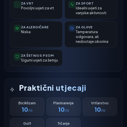
ZA VRT
ZA SPORT
Povoljni uvjeti za vrt
Idealni uvjeti za
vanjske aktivnosti
ZA ALERGIČARE
ZA GLJIVE
Niska
Temperatura
odgovara, ali
nedostaje oborina
ZA ŠETNJU S PSOM
Sigurni uvjeti za šetnju
Praktični utjecaji
Biciklizam
Planinarenje
Vrtlarstvo
10
10
10
/10
/10
/10
Golf
Trčanje