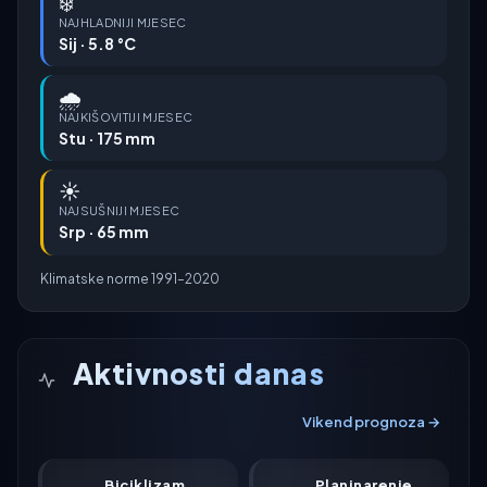
❄️
NAJHLADNIJI MJESEC
Sij · 5.8 °C
🌧️
NAJKIŠOVITIJI MJESEC
Stu · 175 mm
☀️
NAJSUŠNIJI MJESEC
Srp · 65 mm
Klimatske norme 1991–2020
Aktivnosti danas
Vikend prognoza →
Biciklizam
Planinarenje