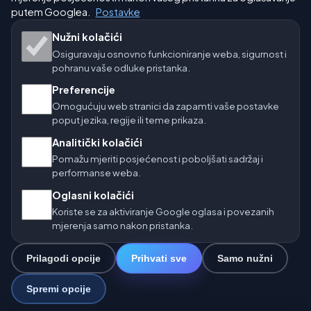
Naše vremenske stranice:
putem Googlea.
Postavke
🇨🇿 Češka
🇭🇷 Hrvatska
🇧🇬 Bugarska
Nužni kolačići
Osiguravaju osnovno funkcioniranje weba, sigurnost i
🇩🇪🇦🇹🇨🇭 Njemačka / Austrija / Švicarska
pohranu vaše odluke pristanka.
Preferencije
🌎 Latinska Amerika i Španjolska
Omogućuju web stranici da zapamti vaše postavke
poput jezika, regije ili teme prikaza.
🇮🇳 Južna i jugoistočna Azija
Analitički kolačići
🌍 Međunarodna vremenska mreža
Pomažu mjeriti posjećenost i poboljšati sadržaj i
performanse weba.
Operater: Spolek Minizoo.cz z.s. | IČO: 21135550 |
Oglasni kolačići
info@vrijeme.online
Koriste se za aktiviranje Google oglasa i povezanih
© 2026 Vrijeme Online · Podaci: Open-Meteo (ECMWF, ICON) ·
mjerenja samo nakon pristanka.
OpenWeatherMap · Upozorenja: DHMZ
Prilagodi opcije
Prihvati sve
Samo nužni
0
Spremi opcije
☁️