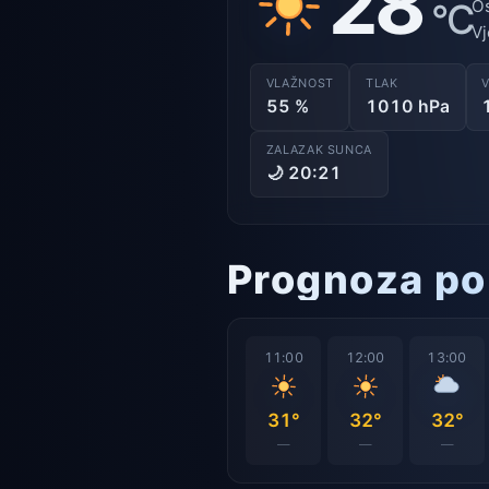
28
°C
Os
Vj
VLAŽNOST
TLAK
55 %
1010 hPa
ZALAZAK SUNCA
🌙 20:21
Prognoza po
11:00
12:00
13:00
31°
32°
32°
—
—
—