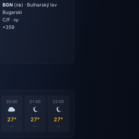
BGN
(лв) · Bulharský lev
Bugarski
C/F
· tip
+359
20:00
21:00
22:00
27°
27°
27°
—
—
—