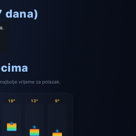
 dana)
8.
ecima
najbolje vrijeme za polazak.
19°
13°
9°