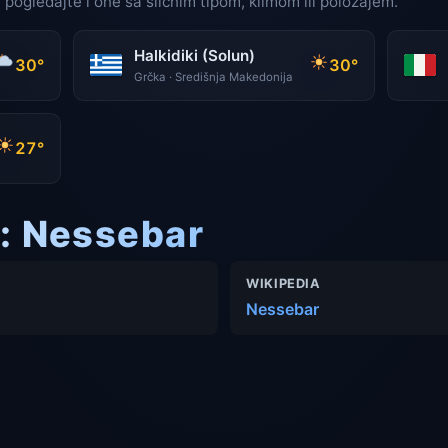
 pogledajte i one sa sličnim tipom, klimom ili položajem.
Halkidiki (Solun)
30°
30°
Grčka · Središnja Makedonija
27°
i: Nessebar
WIKIPEDIA
Nessebar