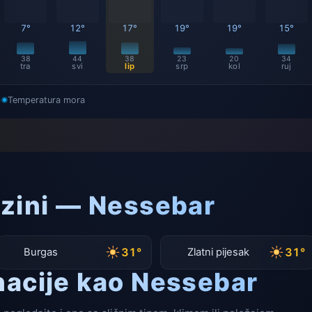
7°
12°
17°
19°
19°
15°
38
44
38
23
20
34
tra
svi
lip
srp
kol
ruj
)
Temperatura mora
izini — Nessebar
31°
31°
Burgas
Zlatni pijesak
nacije kao Nessebar