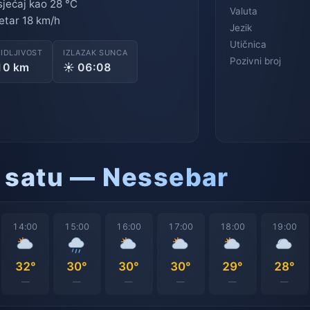
jećaj kao 28 °C
Valuta
etar 18 km/h
Jezik
Utičnica
VIDLJIVOST
IZLAZAK SUNCA
Pozivni broj
10 km
☀ 06:08
 satu — Nessebar
14:00
15:00
16:00
17:00
18:00
19:00
32°
30°
30°
30°
29°
28°
—
—
—
—
—
—