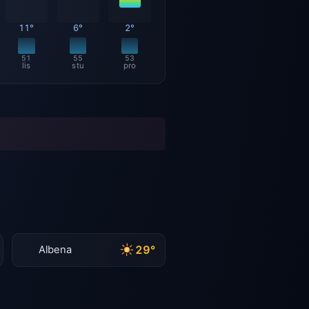
11°
6°
2°
51
55
53
lis
stu
pro
29°
Albena