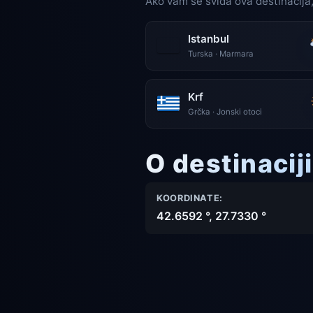
Ako vam se sviđa ova destinacija,
Istanbul
Turska · Marmara
Krf
Grčka · Jonski otoci
O destinacij
KOORDINATE:
42.6592 °, 27.7330 °