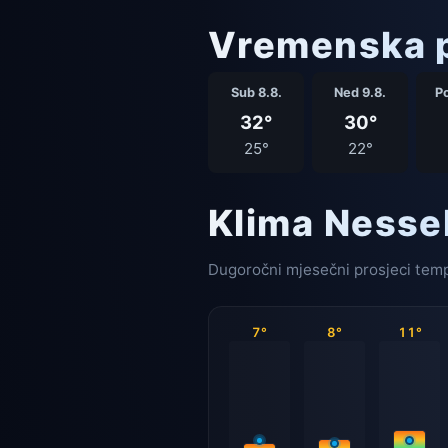
Vremenska p
Sub 8.8.
Ned 9.8.
Po
32°
30°
25°
22°
Klima Nesse
Dugoročni mjesečni prosjeci temp
7°
8°
11°