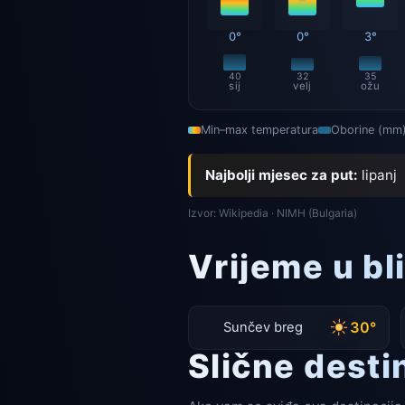
0°
0°
3°
40
32
35
sij
velj
ožu
Min–max temperatura
Oborine (mm
Najbolji mjesec za put:
lipanj
Izvor: Wikipedia · NIMH (Bulgaria)
Vrijeme u bl
30°
Sunčev breg
Slične desti