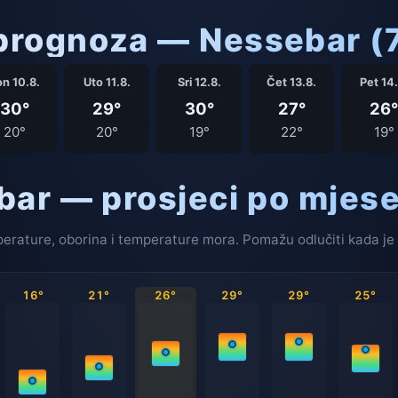
rognoza — Nessebar (7
n 10.8.
Uto 11.8.
Sri 12.8.
Čet 13.8.
Pet 14.
30°
29°
30°
27°
26°
20°
20°
19°
22°
19°
bar — prosjeci po mjes
erature, oborina i temperature mora. Pomažu odlučiti kada je 
16°
21°
26°
29°
29°
25°