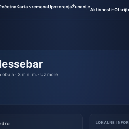
Početna
Karta vremena
Upozorenja
Županije
Aktivnosti
Otkrijt
Nessebar
obala · 3 m n. m. · Uz more
LOKALNE INFO
edro