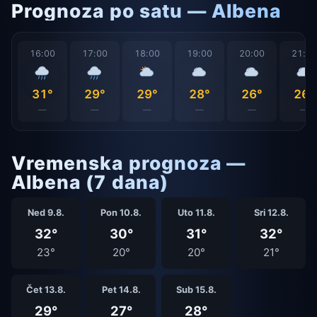
Prognoza po satu — Albena
16:00
17:00
18:00
19:00
20:00
21:0
31°
29°
29°
28°
26°
26°
—
—
—
—
—
—
Vremenska prognoza —
Albena (7 dana)
Ned 9.8.
Pon 10.8.
Uto 11.8.
Sri 12.8.
32°
30°
31°
32°
23°
20°
20°
21°
Čet 13.8.
Pet 14.8.
Sub 15.8.
29°
27°
28°