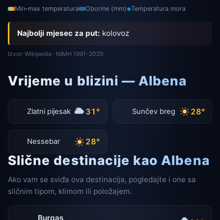
Min–max temperatura
Oborine (mm)
Temperatura mora
Najbolji mjesec za put:
kolovoz
Izvor: Wikipedia · NIMH 1991-2020
Vrijeme u blizini — Albena
31°
28°
Zlatni pijesak
Sunčev breg
28°
Nessebar
Slične destinacije kao Albena
Ako vam se sviđa ova destinacija, pogledajte i one sa
sličnim tipom, klimom ili položajem.
Burgas