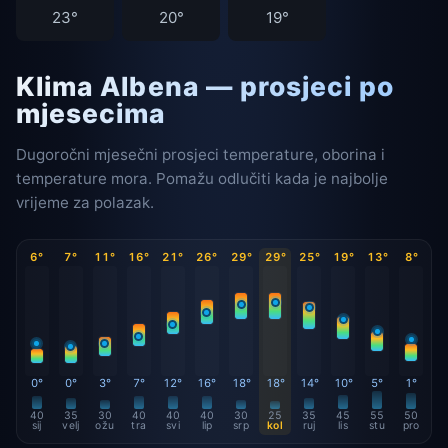
23°
20°
19°
Klima Albena — prosjeci po
mjesecima
Dugoročni mjesečni prosjeci temperature, oborina i
temperature mora. Pomažu odlučiti kada je najbolje
vrijeme za polazak.
6°
7°
11°
16°
21°
26°
29°
29°
25°
19°
13°
8°
0°
0°
3°
7°
12°
16°
18°
18°
14°
10°
5°
1°
40
35
30
40
40
40
30
25
35
45
55
50
sij
velj
ožu
tra
svi
lip
srp
kol
ruj
lis
stu
pro