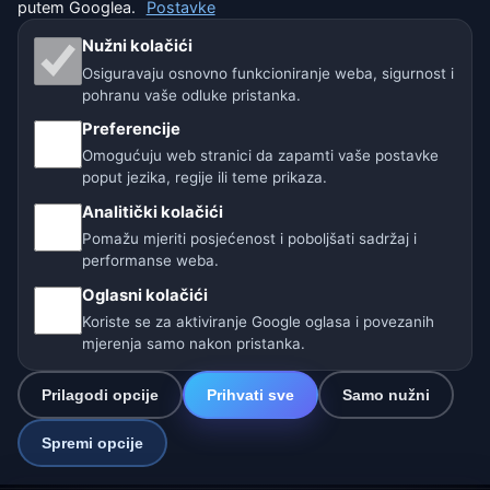
putem Googlea.
Postavke
🇨🇿 Češka
🇭🇷 Hrvatska
🇧🇬 Bugarska
Nužni kolačići
Osiguravaju osnovno funkcioniranje weba, sigurnost i
🇩🇪🇦🇹🇨🇭 Njemačka / Austrija / Švicarska
pohranu vaše odluke pristanka.
🌎 Latinska Amerika i Španjolska
Preferencije
Omogućuju web stranici da zapamti vaše postavke
🇮🇳 Južna i jugoistočna Azija
poput jezika, regije ili teme prikaza.
Analitički kolačići
🌍 Međunarodna vremenska mreža
Pomažu mjeriti posjećenost i poboljšati sadržaj i
performanse weba.
Operater: Spolek Minizoo.cz z.s. | IČO: 21135550 |
Oglasni kolačići
info@vrijeme.online
Koriste se za aktiviranje Google oglasa i povezanih
© 2026 Vrijeme Online · Podaci: Open-Meteo (ECMWF, ICON) ·
mjerenja samo nakon pristanka.
OpenWeatherMap · Upozorenja: DHMZ
Prilagodi opcije
Prihvati sve
Samo nužni
Spremi opcije