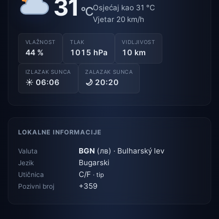
31
Osjećaj kao 31 °C
°C
Vjetar 20 km/h
VLAŽNOST
TLAK
VIDLJIVOST
44 %
1015 hPa
10 km
IZLAZAK SUNCA
ZALAZAK SUNCA
☀ 06:06
🌙 20:20
LOKALNE INFORMACIJE
BGN
(лв) · Bulharský lev
Valuta
Bugarski
Jezik
C/F
Utičnica
· tip
+359
Pozivni broj