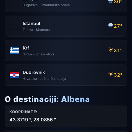
30°
Bugarska · Crnomorska obala
Istanbul
27°
Turska · Marmara
Krf
31°
Grčka · Jonski otoci
Dubrovnik
32°
Hrvatska · Južna Dalmacija
O destinaciji: Albena
KOORDINATE:
43.3719 °, 28.0856 °