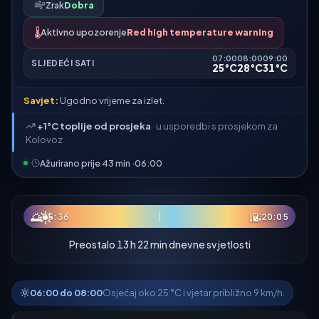
Zrak
Dobra
🌡️
Aktivno upozorenje
Red high temperature warning
07:00
08:00
09:00
SLJEDEĆI SATI
25°C
28°C
31°C
Savjet:
Ugodno vrijeme za izlet.
+1°C toplije od prosjeka
u usporedbi s prosjekom za
Kolovoz
Ažurirano prije 43 min ·
06:00
☀
🌅
🌇
05:36
20:05
Preostalo 13 h 22 min dnevne svjetlosti
06:00 do 08:00
Osjećaj oko 25 °C i vjetar približno 9 km/h.