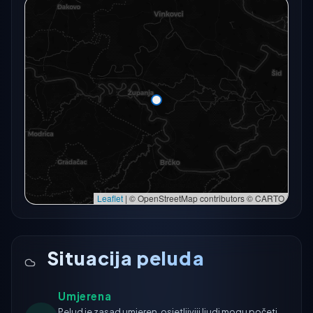
Radarski snimak trenutno nije dostupan.
Otvori u punoj karti
Otvori u punoj karti →
Pokušaj ponovno
Leaflet
|
© OpenStreetMap contributors © CARTO
Situacija peluda
Umjerena
Pelud je zasad umjeren, osjetljiviji ljudi mogu početi