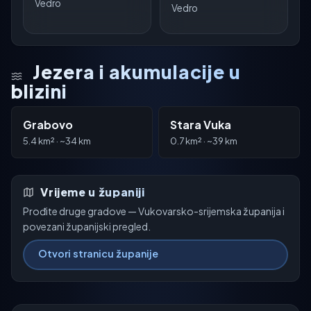
Vedro
Vedro
Jezera i akumulacije u
blizini
Grabovo
Stara Vuka
5.4 km² · ~34 km
0.7 km² · ~39 km
Vrijeme u županiji
Prođite druge gradove — Vukovarsko-srijemska županija i
povezani županijski pregled.
Otvori stranicu županije