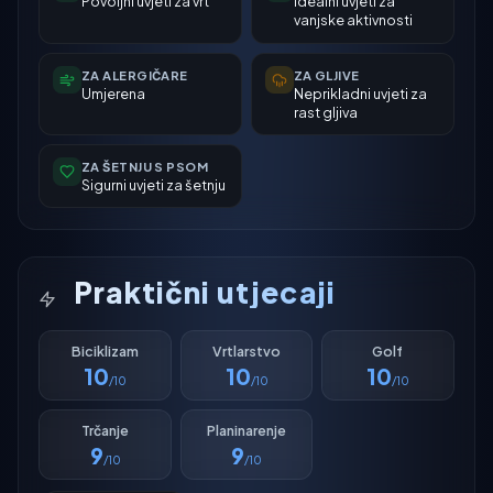
Povoljni uvjeti za vrt
Idealni uvjeti za
vanjske aktivnosti
ZA ALERGIČARE
ZA GLJIVE
Umjerena
Neprikladni uvjeti za
rast gljiva
ZA ŠETNJU S PSOM
Sigurni uvjeti za šetnju
Praktični utjecaji
Biciklizam
Vrtlarstvo
Golf
10
10
10
/10
/10
/10
Trčanje
Planinarenje
9
9
/10
/10