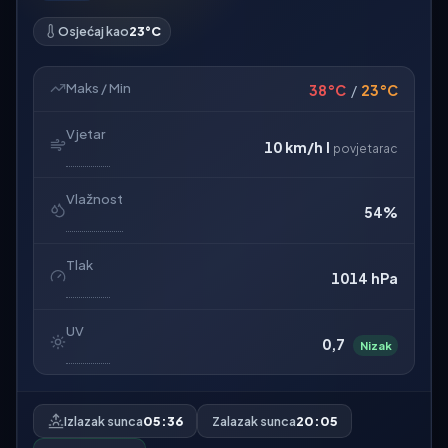
Osjećaj kao
23°C
Maks / Min
38°C
/
23°C
Vjetar
10 km/h
I
povjetarac
Vlažnost
54%
Tlak
1014 hPa
UV
0,7
Nizak
Izlazak sunca
05:36
Zalazak sunca
20:05