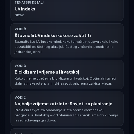
TEMATSKI DETALJ
UV indeks
Nizak
VODIČ
Što znači UV indeks i kako se zaštititi
Saznajte što UV indeks mjeri, kako tumačiti njegovu skalu i kako
se zaštititi od štetnog ultraljubičastog zračenja, posebno na
jadranskoj obali.
VODIČ
Biciklizam i vrijeme u Hrvatskoj
Kako vrijeme utječe na biciklizam u Hrvatskoj. Optimalni uvjeti,
dalmatinske rute, planinski izazovi, priprema za kišu i vjetar.
VODIČ
Najbolje vrijeme za izlete: Savjeti za planiranje
Praktični savjeti za planiranje izleta prema vremenskoj
prognozi u Hrvatskoj — od planinarenja i biciklizma do kupanja
i razgledavanja gradova.