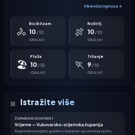
Vikend prognoza →
Biciklizam
Roštilj
🚴
🍖
10
10
/ 10
/ 10
IDEALNO
IDEALNO
Plaža
Trčanje
🏖
🏃
10
9
/ 10
/ 10
IDEALNO
IDEALNO
Istražite više
ŽUPANIJSKI KONTEKST
Vrijeme — Vukovarsko-srijemska županija
Regionalni pregled, gradovi u županiji i upozorenja za širu