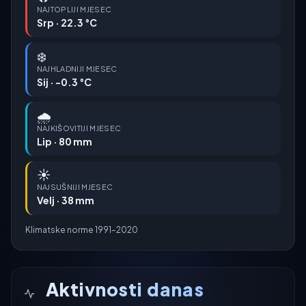
NAJTOPLIJI MJESEC
Srp · 22.3 °C
❄️
NAJHLADNIJI MJESEC
Sij · -0.3 °C
🌧️
NAJKIŠOVITIJI MJESEC
Lip · 80 mm
☀️
NAJSUŠNIJI MJESEC
Velj · 38 mm
Klimatske norme 1991–2020
Aktivnosti danas