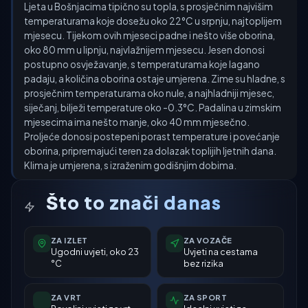
Ljeta u Bošnjacima tipično su topla, s prosječnim najvišim
temperaturama koje dosežu oko 22°C u srpnju, najtoplijem
mjesecu. Tijekom ovih mjeseci padne i nešto više oborina,
oko 80 mm u lipnju, najvlažnijem mjesecu. Jesen donosi
postupno osvježavanje, s temperaturama koje lagano
padaju, a količina oborina ostaje umjerena. Zime su hladne, s
prosječnim temperaturama oko nule, a najhladniji mjesec,
siječanj, bilježi temperature oko -0.3°C. Padalina u zimskim
mjesecima ima nešto manje, oko 40 mm mjesečno.
Proljeće donosi postepeni porast temperature i povećanje
oborina, pripremajući teren za dolazak toplijih ljetnih dana.
Klima je umjerena, s izraženim godišnjim dobima.
Što to znači danas
ZA IZLET
ZA VOZAČE
Ugodni uvjeti, oko 23
Uvjeti na cestama
°C
bez rizika
ZA VRT
ZA SPORT