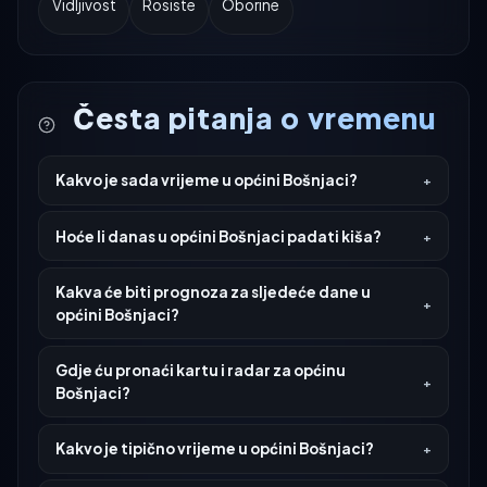
Vidljivost
Rosiste
Oborine
Česta pitanja o vremenu
Kakvo je sada vrijeme u općini Bošnjaci?
Hoće li danas u općini Bošnjaci padati kiša?
Kakva će biti prognoza za sljedeće dane u
općini Bošnjaci?
Gdje ću pronaći kartu i radar za općinu
Bošnjaci?
Kakvo je tipično vrijeme u općini Bošnjaci?