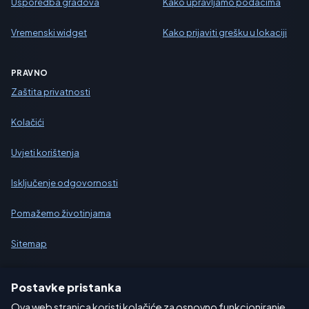
Usporedba gradova
Kako upravljamo podacima
Vremenski widget
Kako prijaviti grešku u lokaciji
PRAVNO
Zaštita privatnosti
Kolačići
Uvjeti korištenja
Isključenje odgovornosti
Pomažemo životinjama
Sitemap
Postavke
Postavke pristanka
Ova web stranica koristi kolačiće za osnovno funkcioniranje,