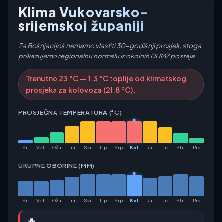
Klima Vukovarsko-
srijemskoj županiji
Za Bošnjaci još nemamo vlastiti 30-godišnji prosjek, stoga
prikazujemo regionalnu normalu iz okolnih DHMZ postaja.
Trenutno 23 °C — 1.3 °C toplije od klimatskog
prosjeka za kolovoza (21.8 °C).
PROSJEČNA TEMPERATURA (°C)
Sij
Velj
Ožu
Tra
Svi
Lip
Srp
Kol
Ruj
Lis
Stu
Pro
UKUPNE OBORINE (MM)
Sij
Velj
Ožu
Tra
Svi
Lip
Srp
Kol
Ruj
Lis
Stu
Pro
🔥