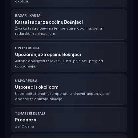
okolicu.
RADAR I KARTA
Karta i radar za općinu Bošnjaci
Živa karta sa slojevima temperature, oborina, vjetra i
radarskom animacijom.
UPOZORENJA
Upozorenja za općinu Bošnjaci
Aktivne obavijesti za lokaciju i brzi prijelaz u pregled
upozorenja.
USPOREDBA
Usporedi s okolicom
Usporedite trenutnu temperaturu, dnevni raspon, vjetar i
oborine za obližnje lokacije.
TEMATSKI DETALJ
Prognoza
Za 10 dana