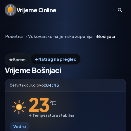
Vrijeme Online
Početna
Vukovarsko-srijemska županija
Bošnjaci
←
Natrag na pregled
★
Spremi
Vrijeme Bošnjaci
04:43
Četvrtak 6. Kolovoz
23
°C
→ Temperatura stabilna
Vedro