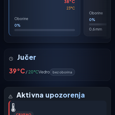
38°C
23°C
Oborine
Oborine
0%
0%
0,6 mm
Jučer
39°C
/
20°C
Vedro
bez oborina
Aktivna upozorenja
🌡️
CRVENO