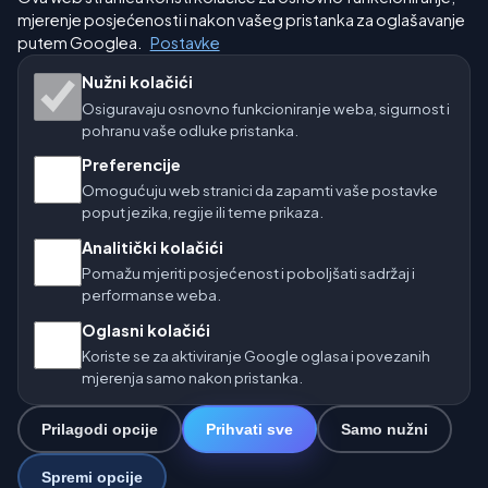
mjerenje posjećenosti i nakon vašeg pristanka za oglašavanje
Naše vremenske stranice:
putem Googlea.
Postavke
🇨🇿 Češka
🇭🇷 Hrvatska
🇧🇬 Bugarska
Nužni kolačići
Osiguravaju osnovno funkcioniranje weba, sigurnost i
🇩🇪🇦🇹🇨🇭 Njemačka / Austrija / Švicarska
pohranu vaše odluke pristanka.
Preferencije
🌎 Latinska Amerika i Španjolska
Omogućuju web stranici da zapamti vaše postavke
poput jezika, regije ili teme prikaza.
🇮🇳 Južna i jugoistočna Azija
Analitički kolačići
🌍 Međunarodna vremenska mreža
Pomažu mjeriti posjećenost i poboljšati sadržaj i
performanse weba.
Operater: Spolek Minizoo.cz z.s. | IČO: 21135550 |
Oglasni kolačići
info@vrijeme.online
Koriste se za aktiviranje Google oglasa i povezanih
© 2026 Vrijeme Online · Podaci: Open-Meteo (ECMWF, ICON) ·
mjerenja samo nakon pristanka.
OpenWeatherMap · Upozorenja: DHMZ
Prilagodi opcije
Prihvati sve
Samo nužni
0
Spremi opcije
☁️