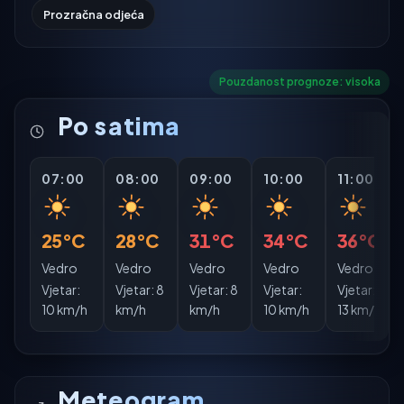
Prozračna odjeća
Pouzdanost prognoze: visoka
Po satima
07:00
08:00
09:00
10:00
11:00
25°C
28°C
31°C
34°C
36°C
Vedro
Vedro
Vedro
Vedro
Vedro
Vjetar:
Vjetar:
8
Vjetar:
8
Vjetar:
Vjetar:
10 km/h
km/h
km/h
10 km/h
13 km/h
Meteogram