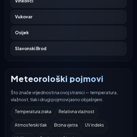
Vinkovci
Vukovar
Osijek
Slavonski Brod
Meteorološki pojmovi
Što znače vrijednosti na ovoj stranici — temperatura,
vlažnost, tlak i drugi pojmovi jasno objašnjeni.
Temperatura zraka
Relativna vlaznost
Atmosferski tlak
Brzina vjetra
UV indeks