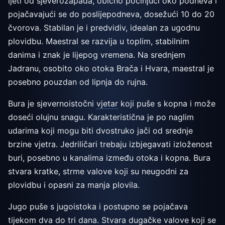
ljeti od sjeverozapada, obično počinjući oko podneva i
pojačavajući se do poslijepodneva, dosežući 10 do 20
čvorova. Stabilan je i predvidiv, idealan za ugodnu
plovidbu. Maestral se razvija u toplim, stabilnim
danima i znak je lijepog vremena. Na srednjem
Jadranu, osobito oko otoka Brača i Hvara, maestral je
posebno pouzdan od lipnja do rujna.
Bura je sjevernoistočni
vjetar
koji puše s kopna i može
doseći olujnu snagu. Karakteristična je po naglim
udarima koji mogu biti dvostruko jači od srednje
brzine vjetra. Jedriličari trebaju izbjegavati izloženost
buri, posebno u kanalima između otoka i kopna. Bura
stvara kratke, strme valove koji su neugodni za
plovidbu i opasni za manja plovila.
Jugo puše s jugoistoka i postupno se pojačava
tijekom dva do tri dana. Stvara dugačke valove koji se