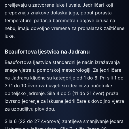
prelijevaju u zatvorene luke i uvale. Jedriličari koji
prepoznaju znakove dolaska juga, poput porasta
temperature, padanja barometra i pojave cirusa na
nebu, imaju dovoljno vremena za pronalazak zaštićene
luke.
Beaufortova ljestvica na Jadranu
Beaufortova ljestvica
standardni je način izražavanja
snage vjetra u pomorskoj meteorologiji. Za jedriličare
na Jadranu ključne su kategorije od 1 do 8. Pri sili 1 do
3 (1 do 10 čvorova) uvjeti su idealni za početnike i
obiteljsko jedrenje. Sila 4 do 5 (11 do 21 čvor) pruža
izvrsno jedrenje za iskusne jedriličare s dovoljno vjetra
za uzbudljivu plovidbu.
Sila 6 (22 do 27 čvorova) zahtijeva smanjivanje jedara
i iskustvo u jačem vjetru. Sila 7 i više (iznad 28