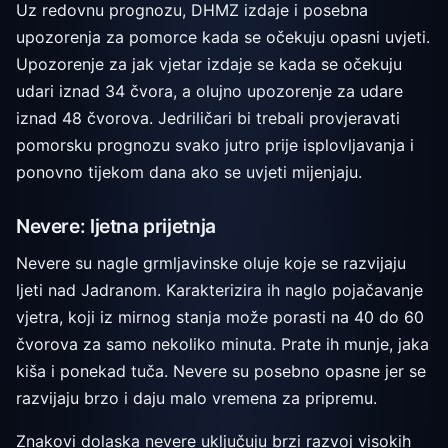
Uz redovnu prognozu, DHMZ izdaje i posebna
upozorenja za pomorce kada se očekuju opasni uvjeti.
Upozorenje za jak vjetar izdaje se kada se očekuju
udari iznad 34 čvora, a olujno upozorenje za udare
iznad 48 čvorova. Jedriličari bi trebali provjeravati
pomorsku prognozu svako jutro prije isplovljavanja i
ponovno tijekom dana ako se uvjeti mijenjaju.
Nevere: ljetna prijetnja
Nevere su nagle grmljavinske oluje koje se razvijaju
ljeti nad Jadranom. Karakterizira ih naglo pojačavanje
vjetra, koji iz mirnog stanja može porasti na 40 do 60
čvorova za samo nekoliko minuta. Prate ih munje, jaka
kiša i ponekad tuča. Nevere su posebno opasne jer se
razvijaju brzo i daju malo vremena za pripremu.
Znakovi dolaska nevere uključuju brzi razvoj visokih