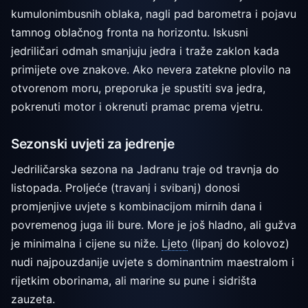
kumulonimbusnih oblaka, nagli pad barometra i pojavu
tamnog oblačnog fronta na horizontu. Iskusni
jedriličari odmah smanjuju jedra i traže zaklon kada
primijete ove znakove. Ako nevera zatekne plovilo na
otvorenom moru, preporuka je spustiti sva jedra,
pokrenuti motor i okrenuti pramac prema vjetru.
Sezonski uvjeti za jedrenje
Jedriličarska sezona na Jadranu traje od travnja do
listopada. Proljeće (travanj i svibanj) donosi
promjenjive uvjete s kombinacijom mirnih dana i
povremenog juga ili bure. More je još hladno, ali gužva
je minimalna i cijene su niže.
Ljeto
(lipanj do kolovoz)
nudi najpouzdanije uvjete s dominantnim maestralom i
rijetkim oborinama, ali marine su pune i sidrišta
zauzeta.