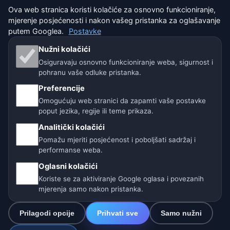
Ova web stranica koristi kolačiće za osnovno funkcioniranje,
mjerenje posjećenosti i nakon vašeg pristanka za oglašavanje
Naše vremenske stranice:
putem Googlea.
Postavke
🇨🇿 Češka
🇭🇷 Hrvatska
🇧🇬 Bugarska
Nužni kolačići
Osiguravaju osnovno funkcioniranje weba, sigurnost i
🇩🇪🇦🇹🇨🇭 Njemačka / Austrija / Švicarska
pohranu vaše odluke pristanka.
Preferencije
🌎 Latinska Amerika i Španjolska
Omogućuju web stranici da zapamti vaše postavke
poput jezika, regije ili teme prikaza.
🇮🇳 Južna i jugoistočna Azija
Analitički kolačići
🌍 Međunarodna vremenska mreža
Pomažu mjeriti posjećenost i poboljšati sadržaj i
performanse weba.
Operater: Spolek Minizoo.cz z.s. | IČO: 21135550 |
Oglasni kolačići
info@vrijeme.online
Koriste se za aktiviranje Google oglasa i povezanih
© 2026 Vrijeme Online · Podaci: Open-Meteo (ECMWF, ICON) ·
mjerenja samo nakon pristanka.
OpenWeatherMap · Upozorenja: DHMZ
Prilagodi opcije
Prihvati sve
Samo nužni