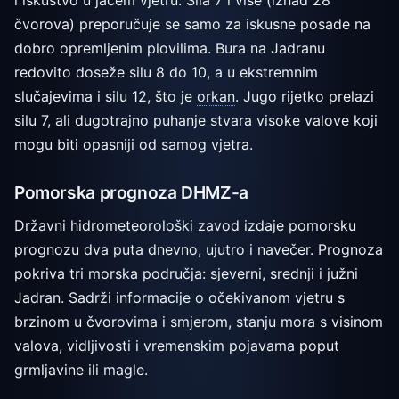
čvorova) preporučuje se samo za iskusne posade na
dobro opremljenim plovilima. Bura na Jadranu
redovito doseže silu 8 do 10, a u ekstremnim
slučajevima i silu 12, što je
orkan
. Jugo rijetko prelazi
silu 7, ali dugotrajno puhanje stvara visoke valove koji
mogu biti opasniji od samog vjetra.
Pomorska prognoza DHMZ-a
Državni hidrometeorološki zavod izdaje pomorsku
prognozu dva puta dnevno, ujutro i navečer. Prognoza
pokriva tri morska područja: sjeverni, srednji i južni
Jadran. Sadrži informacije o očekivanom vjetru s
brzinom u čvorovima i smjerom, stanju mora s visinom
valova, vidljivosti i vremenskim pojavama poput
grmljavine ili magle.