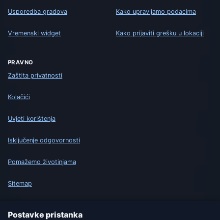
Usporedba gradova
Kako upravljamo podacima
Vremenski widget
Kako prijaviti grešku u lokaciji
PRAVNO
Zaštita privatnosti
Kolačići
Uvjeti korištenja
Isključenje odgovornosti
Pomažemo životinjama
Sitemap
Postavke
Postavke pristanka