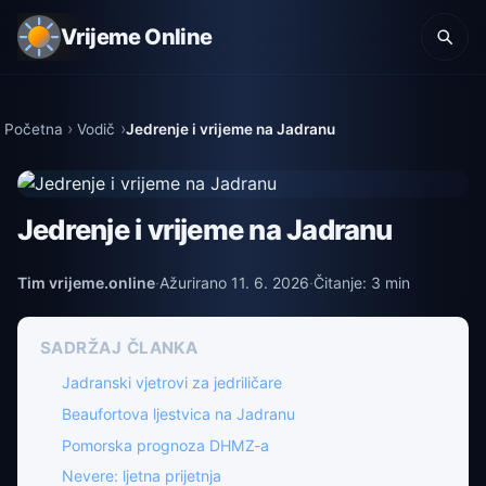
Vrijeme Online
Početna
Vodič
Jedrenje i vrijeme na Jadranu
Jedrenje i vrijeme na Jadranu
Tim vrijeme.online
·
Ažurirano 11. 6. 2026
·
Čitanje: 3 min
SADRŽAJ ČLANKA
Jadranski vjetrovi za jedriličare
Beaufortova ljestvica na Jadranu
Pomorska prognoza DHMZ-a
Nevere: ljetna prijetnja