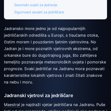
Sezonski uvjeti za jedrenje
Sigurnosni savjeti za jedriličare
Jadransko more jedno je od najpopularnijih
jedriličarskih odredišta u Europi, s tisućama otoka,
čistim morem i pouzdanim ljetnim vjetrovima. No
Jadran je i more poznatih vjetrovnih ekstrema, od
orkanske bure do dugotrajnog juga, što zahtijeva
temeljito poznavanje meteoroloških uvjeta i pomorske
prognoze. Svaki jedriličar na Jadranu mora poznavati
karakteristike lokalnih vjetrova i znati čitati znakove
na nebu i moru.
Jadranski vjetrovi za jedriličare
Maestral
je najdraži vjetar jedriličara na Jadranu. Puše