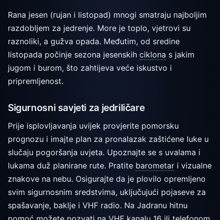
Rana jesen (rujan i listopad) mnogi smatraju najboljim
razdobljem za jedrenje. More je toplo, vjetrovi su
raznoliki, a gužva opada. Međutim, od sredine
listopada počinje sezona jesenskih
ciklona
s jakim
jugom i burom, što zahtijeva veće iskustvo i
pripremljenost.
Sigurnosni savjeti za jedriličare
Prije isplovljavanja uvijek provjerite pomorsku
prognozu i imajte plan za pronalazak zaštićene luke u
slučaju pogoršanja uvjeta. Upoznajte se s uvalama i
lukama duž planirane rute. Pratite
barometar
i vizualne
znakove na nebu. Osigurajte da je plovilo opremljeno
svim sigurnosnim sredstvima, uključujući pojaseve za
spašavanje, baklje i VHF radio. Na Jadranu hitnu
pomoć možete pozvati na VHF kanalu 16 ili telefonom