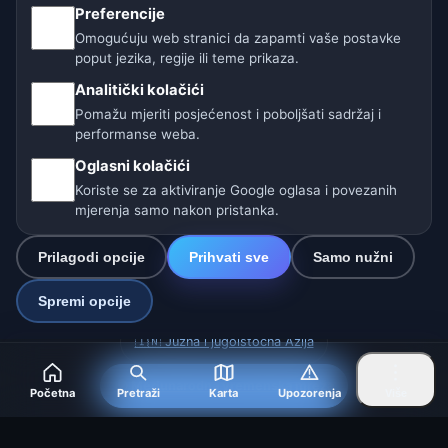
Pomažemo životinjama
Preferencije
Omogućuju web stranici da zapamti vaše postavke
Sitemap
poput jezika, regije ili teme prikaza.
Analitički kolačići
Postavke
Pomažu mjeriti posjećenost i poboljšati sadržaj i
performanse weba.
Oglasni kolačići
Naše vremenske stranice:
Koriste se za aktiviranje Google oglasa i povezanih
🇨🇿 Češka
🇭🇷 Hrvatska
🇧🇬 Bugarska
mjerenja samo nakon pristanka.
🇩🇪🇦🇹🇨🇭 Njemačka / Austrija / Švicarska
Prilagodi opcije
Prihvati sve
Samo nužni
🌎 Latinska Amerika i Španjolska
Spremi opcije
🇮🇳 Južna i jugoistočna Azija
🌍 Međunarodna vremenska mreža
Početna
Pretraži
Karta
Upozorenja
Više
Operater: Spolek Minizoo.cz z.s. | IČO: 21135550 |