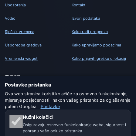
Upozorenja
Kontakt
Vodič
Izvori podataka
Rječnik vremena
Kako radi prognoza
Usporedba gradova
Kako upravljamo podacima
Vremenski widget
Kako prijaviti grešku u lokaciji
PRAVNO
Postavke pristanka
Zaštita privatnosti
Ova web stranica koristi kolačiće za osnovno funkcioniranje,
Kolačići
mjerenje posjećenosti i nakon vašeg pristanka za oglašavanje
putem Googlea.
Postavke
Uvjeti korištenja
Nužni kolačići
Osiguravaju osnovno funkcioniranje weba, sigurnost i
Isključenje odgovornosti
pohranu vaše odluke pristanka.