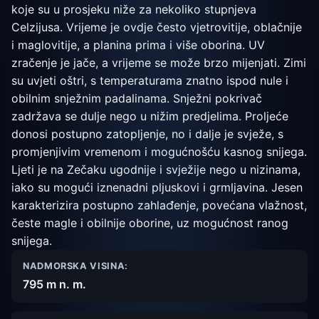
koje su u prosjeku niže za nekoliko stupnjeva
Celzijusa. Vrijeme je ovdje često vjetrovitije, oblačnije
i maglovitije, a planina prima i više oborina. UV
zračenje je jače, a vrijeme se može brzo mijenjati. Zimi
su uvjeti oštri, s temperaturama znatno ispod nule i
obilnim snježnim padalinama. Snježni pokrivač
zadržava se dulje nego u nižim predjelima. Proljeće
donosi postupno zatopljenje, no i dalje je svježe, s
promjenjivim vremenom i mogućnošću kasnog snijega.
Ljeti je na Zečaku ugodnije i svježije nego u nizinama,
iako su mogući iznenadni pljuskovi i grmljavina. Jesen
karakterizira postupno zahlađenje, povećana vlažnost,
česte magle i obilnije oborine, uz mogućnost ranog
snijega.
NADMORSKA VISINA:
795 m n. m.