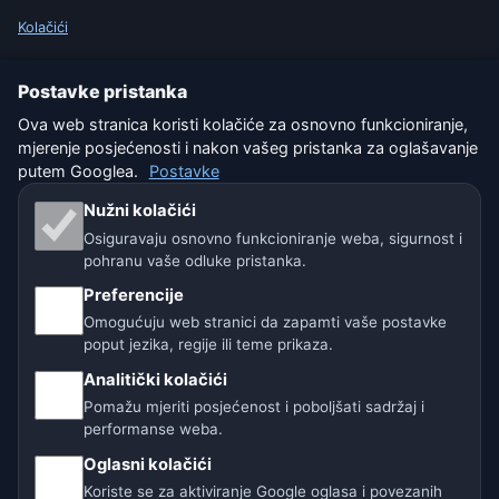
Kolačići
Uvjeti korištenja
Postavke pristanka
Ova web stranica koristi kolačiće za osnovno funkcioniranje,
Isključenje odgovornosti
mjerenje posjećenosti i nakon vašeg pristanka za oglašavanje
putem Googlea.
Postavke
Pomažemo životinjama
Nužni kolačići
Sitemap
Osiguravaju osnovno funkcioniranje weba, sigurnost i
pohranu vaše odluke pristanka.
Postavke
Preferencije
Omogućuju web stranici da zapamti vaše postavke
poput jezika, regije ili teme prikaza.
Naše vremenske stranice:
Analitički kolačići
🇨🇿 Češka
🇭🇷 Hrvatska
🇧🇬 Bugarska
Pomažu mjeriti posjećenost i poboljšati sadržaj i
performanse weba.
🇩🇪🇦🇹🇨🇭 Njemačka / Austrija / Švicarska
Oglasni kolačići
Koriste se za aktiviranje Google oglasa i povezanih
🌎 Latinska Amerika i Španjolska