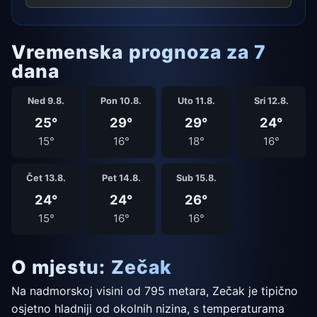
Vremenska prognoza za 7
dana
Ned 9.8.
Pon 10.8.
Uto 11.8.
Sri 12.8.
25°
29°
29°
24°
15°
16°
18°
16°
Čet 13.8.
Pet 14.8.
Sub 15.8.
24°
24°
26°
15°
16°
16°
O mjestu: Zečak
Na nadmorskoj visini od 795 metara, Zečak je tipično
osjetno hladniji od okolnih nizina, s temperaturama