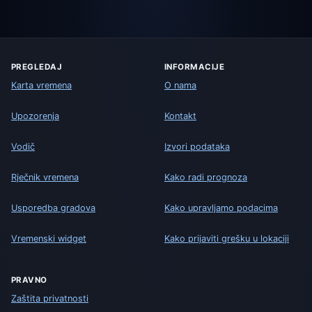
PREGLEDAJ
INFORMACIJE
Karta vremena
O nama
Upozorenja
Kontakt
Vodič
Izvori podataka
Rječnik vremena
Kako radi prognoza
Usporedba gradova
Kako upravljamo podacima
Vremenski widget
Kako prijaviti grešku u lokaciji
PRAVNO
Zaštita privatnosti