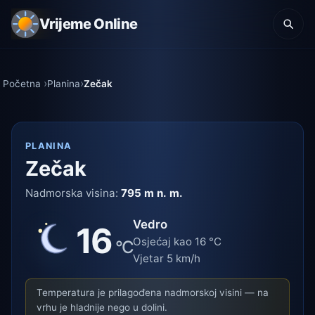
Vrijeme Online
Početna
Planina
Zečak
PLANINA
Zečak
Nadmorska visina:
795 m n. m.
Vedro
16
Osjećaj kao 16 °C
°C
Vjetar 5 km/h
Temperatura je prilagođena nadmorskoj visini — na
vrhu je hladnije nego u dolini.