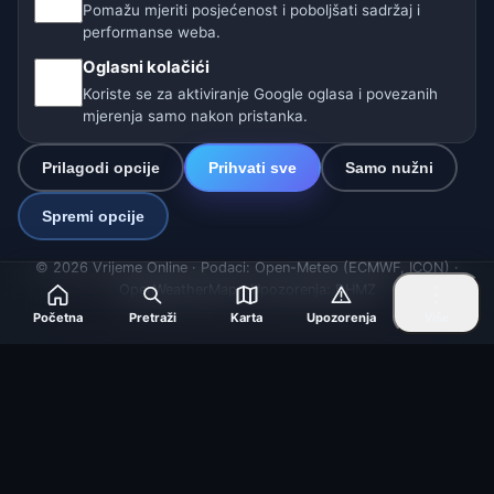
Pomažu mjeriti posjećenost i poboljšati sadržaj i
🇩🇪🇦🇹🇨🇭 Njemačka / Austrija / Švicarska
performanse weba.
🌎 Latinska Amerika i Španjolska
Oglasni kolačići
Koriste se za aktiviranje Google oglasa i povezanih
🇮🇳 Južna i jugoistočna Azija
mjerenja samo nakon pristanka.
🌍 Međunarodna vremenska mreža
Prilagodi opcije
Prihvati sve
Samo nužni
Operater: Spolek Minizoo.cz z.s. | IČO: 21135550 |
Spremi opcije
info@vrijeme.online
© 2026 Vrijeme Online · Podaci: Open-Meteo (ECMWF, ICON) ·
OpenWeatherMap · Upozorenja: DHMZ
Početna
Pretraži
Karta
Upozorenja
Više