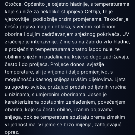
Otočca. Općenito je osjetno hladnije, s temperaturama
koje su niže za nekoliko stupnjeva Celzija, te je
vjetrovitije i podložnije brzim promjenama. Također je
češća pojava magle i oblaka, s većom količinom
oborina i duljim zadržavanjem snježnog pokrivača. UV
zračenje je intenzivnije. Zime su na Zabrdu vrlo hladne,
s prosječnim temperaturama znatno ispod nule, te
obilnim snježnim padalinama koje se dugo zadržavaju,
često i do proljeća. Proljeće donosi svježije
temperature, ali je vrijeme i dalje promjenjivo, s
mogućnošću kasnog snijega u višim dijelovima. Ljeta
su ugodno svježa, pružajući predah od ljetnih vrućina
u nizinama, s umjerenim oborinama. Jesen je
karakterizirana postupnim zahlađenjem, povećanjem
oborina, koje su često obilne, i ranim pojavama
snijega, dok se temperature spuštaju prema zimskim
vrijednostima. Vrijeme se brzo mijenja, zahtijevajući
oprez.