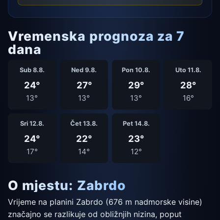
Vremenska prognoza za 7
dana
Sub 8.8.
Ned 9.8.
Pon 10.8.
Uto 11.8.
24°
27°
29°
28°
13°
13°
13°
16°
Sri 12.8.
Čet 13.8.
Pet 14.8.
24°
22°
23°
17°
14°
12°
O mjestu: Zabrdo
Vrijeme na planini Zabrdo (676 m nadmorske visine)
značajno se razlikuje od obližnjih nizina, poput