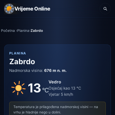
Vrijeme Online
Početna
Planina
Zabrdo
PLANINA
Zabrdo
Nadmorska visina:
676 m n. m.
Vedro
13
Osjećaj kao 13 °C
°C
Vjetar 5 km/h
Temperatura je prilagođena nadmorskoj visini — na
vrhu je hladnije nego u dolini.