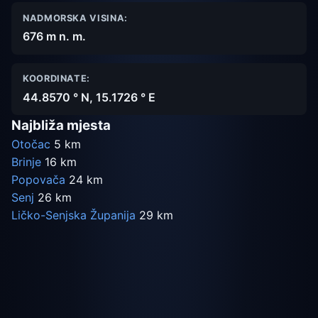
NADMORSKA VISINA:
676 m n. m.
KOORDINATE:
44.8570 ° N, 15.1726 ° E
Najbliža mjesta
Otočac
5 km
Brinje
16 km
Popovača
24 km
Senj
26 km
Ličko-Senjska Županija
29 km