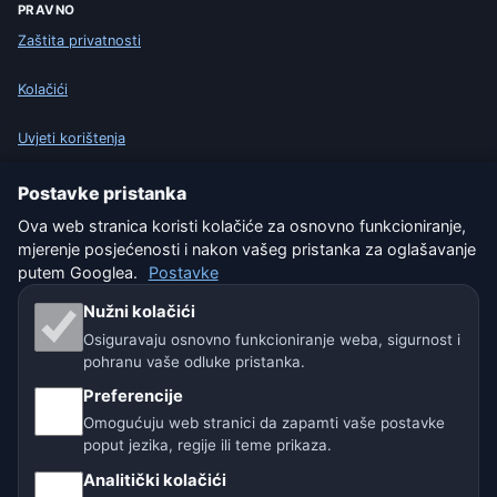
PRAVNO
Zaštita privatnosti
Kolačići
Uvjeti korištenja
Isključenje odgovornosti
Postavke pristanka
Ova web stranica koristi kolačiće za osnovno funkcioniranje,
Pomažemo životinjama
mjerenje posjećenosti i nakon vašeg pristanka za oglašavanje
putem Googlea.
Postavke
Sitemap
Nužni kolačići
Osiguravaju osnovno funkcioniranje weba, sigurnost i
Postavke
pohranu vaše odluke pristanka.
Preferencije
Naše vremenske stranice:
Omogućuju web stranici da zapamti vaše postavke
poput jezika, regije ili teme prikaza.
🇨🇿 Češka
🇭🇷 Hrvatska
🇧🇬 Bugarska
Analitički kolačići