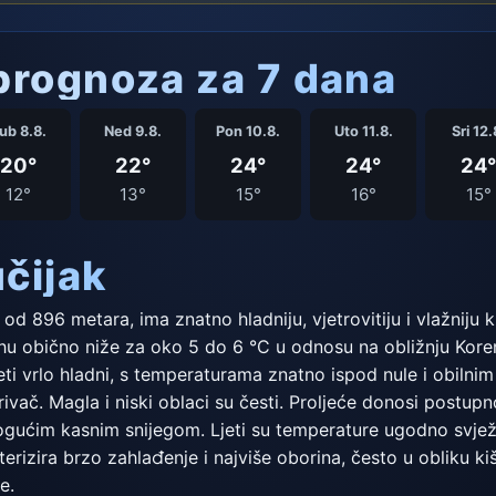
rognoza za 7 dana
ub 8.8.
Ned 9.8.
Pon 10.8.
Uto 11.8.
Sri 12.
20°
22°
24°
24°
24°
12°
13°
15°
16°
15°
čijak
d 896 metara, ima znatno hladniju, vjetrovitiju i vlažniju 
u obično niže za oko 5 do 6 °C u odnosu na obližnju Koreni
jeti vrlo hladni, s temperaturama znatno ispod nule i obiln
ivač. Magla i niski oblaci su česti. Proljeće donosi postupn
gućim kasnim snijegom. Ljeti su temperature ugodno svježe,
erizira brzo zahlađenje i najviše oborina, često u obliku kiš
e.