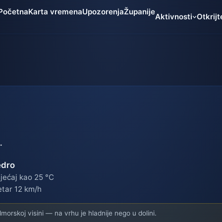
Početna
Karta vremena
Upozorenja
Županije
Aktivnosti
Otkrijt
.
edro
jećaj kao 25 °C
etar 12 km/h
orskoj visini — na vrhu je hladnije nego u dolini.