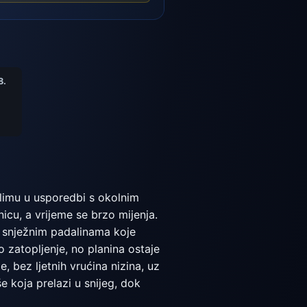
8.
klimu u usporedbi s okolnim
cu, a vrijeme se brzo mijenja.
im snježnim padalinama koje
o zatopljenje, no planina ostaje
 bez ljetnih vrućina nizina, uz
e koja prelazi u snijeg, dok