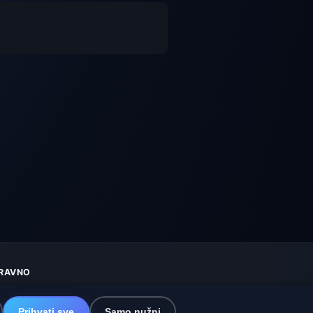
RAVNO
aštita privatnosti
olačići
Prihvati sve
Samo nužni