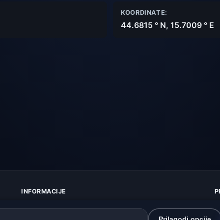
KOORDINATE:
44.6815 ° N, 15.7009 ° E
INFORMACIJE
P
O nama
Z
Kontakt
K
Prilagodi opcije