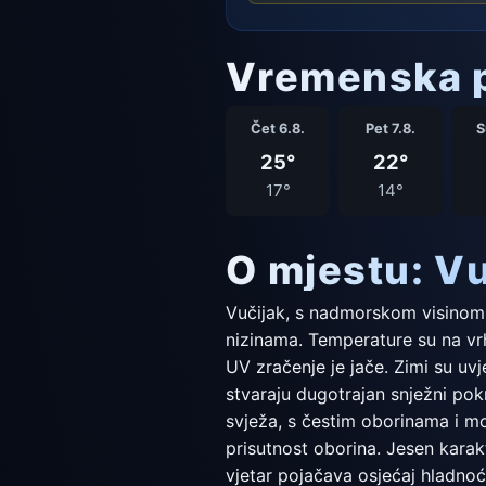
Vremenska p
Čet 6.8.
Pet 7.8.
S
25°
22°
17°
14°
O mjestu: Vu
Vučijak, s nadmorskom visinom o
nizinama. Temperature su na vrh
UV zračenje je jače. Zimi su uv
stvaraju dugotrajan snježni pokr
svježa, s čestim oborinama i mo
prisutnost oborina. Jesen karakt
vjetar pojačava osjećaj hladnoć