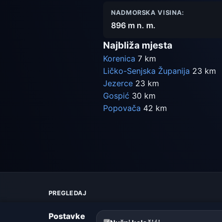
NADMORSKA VISINA:
896 m n. m.
Najbliža mjesta
Korenica
7 km
Ličko-Senjska Županija
23 km
Jezerce
23 km
Gospić
30 km
Popovača
42 km
PREGLEDAJ
Karta vremena
Postavke
Upozorenja