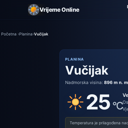
Vrijeme Online
Početna
Planina
Vučijak
PLANINA
Vučijak
Nadmorska visina:
896 m n. m
25
V
°C
Os
Vj
Temperatura je prilagođena nadm