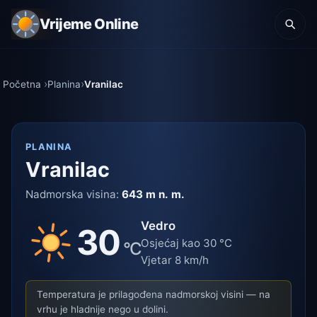
Vrijeme Online
Početna
Planina
Vranilac
PLANINA
Vranilac
Nadmorska visina:
643 m n. m.
Vedro
30
Osjećaj kao 30 °C
°C
Vjetar 8 km/h
Temperatura je prilagođena nadmorskoj visini — na
vrhu je hladnije nego u dolini.