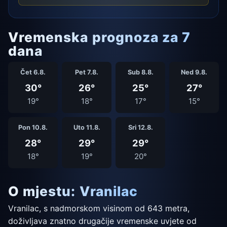
Vremenska prognoza za 7
dana
Čet 6.8.
Pet 7.8.
Sub 8.8.
Ned 9.8.
30°
26°
25°
27°
19°
18°
17°
15°
Pon 10.8.
Uto 11.8.
Sri 12.8.
28°
29°
29°
18°
19°
20°
O mjestu: Vranilac
Vranilac, s nadmorskom visinom od 643 metra,
doživljava znatno drugačije vremenske uvjete od