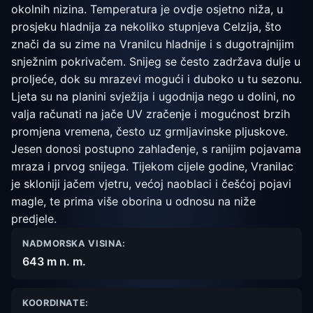
okolnih nizina. Temperatura je ovdje osjetno niža, u
prosjeku hladnija za nekoliko stupnjeva Celzija, što
znači da su zime na Vranilcu hladnije i s dugotrajnijim
snježnim pokrivačem. Snijeg se često zadržava dulje u
proljeće, dok su mrazevi mogući i duboko u tu sezonu.
Ljeta su na planini svježija i ugodnija nego u dolini, no
valja računati na jače UV zračenje i mogućnost brzih
promjena vremena, često uz grmljavinske pljuskove.
Jesen donosi postupno zahlađenje, s ranijim pojavama
mraza i prvog snijega. Tijekom cijele godine, Vranilac
je skloniji jačem vjetru, većoj naoblaci i češćoj pojavi
magle, te prima više oborina u odnosu na niže
predjele.
NADMORSKA VISINA:
643 m n. m.
KOORDINATE: