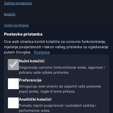
Zaštita privatnosti
Kolačići
Uvjeti korištenja
Postavke pristanka
Isključenje odgovornosti
Ova web stranica koristi kolačiće za osnovno funkcioniranje,
mjerenje posjećenosti i nakon vašeg pristanka za oglašavanje
Pomažemo životinjama
putem Googlea.
Postavke
Sitemap
Nužni kolačići
Osiguravaju osnovno funkcioniranje weba, sigurnost i
Postavke
pohranu vaše odluke pristanka.
Preferencije
Omogućuju web stranici da zapamti vaše postavke
Naše vremenske stranice:
poput jezika, regije ili teme prikaza.
🇨🇿 Češka
🇭🇷 Hrvatska
🇧🇬 Bugarska
Analitički kolačići
Pomažu mjeriti posjećenost i poboljšati sadržaj i
🇩🇪🇦🇹🇨🇭 Njemačka / Austrija / Švicarska
performanse weba.