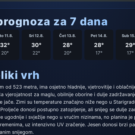
rognoza za 7 dana
to 11.8.
Sri 12.8.
Čet 13.8.
Pet 14.8.
Sub 15.
32°
30°
28°
28°
29°
20°
22°
20°
17°
17°
liki vrh
 od 523 metra, ima osjetno hladnije, vjetrovitije i oblačni
ća vjerojatnost za maglu, obilnije oborine i dulje zadržavan
je jače. Zimi su temperature značajno niže nego u Starigradu
 Proljeće donosi postupno zatopljenje, ali snijeg se dulje za
re ugodnije i svježije nego u vrućim nizinama, no planina j
vremenima, uz intenzivno UV zračenje. Jesen donosi brzi pa
ranim snijegom.