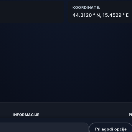
KOORDINATE:
44.3120 ° N, 15.4529 ° E
INFORMACIJE
P
O nama
Z
Kontakt
K
Prilagodi opcije