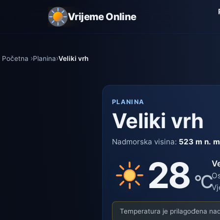
Vrijeme Online
Početna
Planina
Veliki vrh
PLANINA
Veliki vrh
Nadmorska visina:
523 m n. m
28
V
°C
Os
Vj
Temperatura je prilagođena nadm