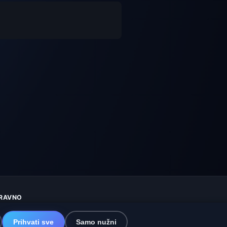
RAVNO
aštita privatnosti
olačići
Prihvati sve
Samo nužni