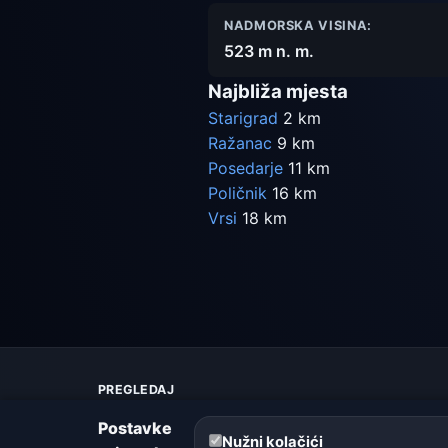
NADMORSKA VISINA:
523 m n. m.
Najbliža mjesta
Starigrad
2 km
Ražanac
9 km
Posedarje
11 km
Poličnik
16 km
Vrsi
18 km
PREGLEDAJ
Karta vremena
Postavke
Upozorenja
Nužni kolačići