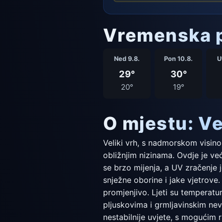
Vremenska p
Ned 9.8.
Pon 10.8.
U
29°
30°
20°
19°
O mjestu: Ve
Veliki vrh, s nadmorskom visinom
obližnjim nizinama. Ovdje je ve
se brzo mijenja, a UV zračenje 
snježne oborine i jake vjetrove.
promjenjivo. Ljeti su temperatu
pljuskovima i grmljavinskim ne
nestabilnije uvjete, s mogućim 