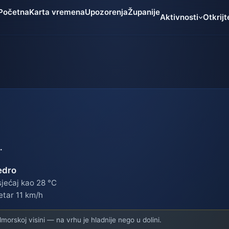
Početna
Karta vremena
Upozorenja
Županije
Aktivnosti
Otkrijt
.
edro
jećaj kao 28 °C
etar 11 km/h
orskoj visini — na vrhu je hladnije nego u dolini.