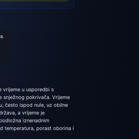
8.
je vrijeme u usporedbi s
je snježnog pokrivača. Vrijeme
, često ispod nule, uz obilne
država, a vrijeme je
e podložna iznenadnim
d temperatura, porast oborina i