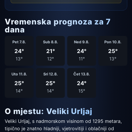
Vremenska prognoza za 7
dana
Pet 7.8.
Sub 8.8.
Ned 9.8.
Pon 10.8.
24°
21°
24°
25°
13°
12°
11°
13°
Uto 11.8.
Sri 12.8.
Čet 13.8.
25°
25°
24°
14°
14°
15°
O mjestu: Veliki Urljaj
Veliki Urljaj, s nadmorskom visinom od 1295 metara,
tipično je znatno hladniji, vjetrovitiji i oblačniji od