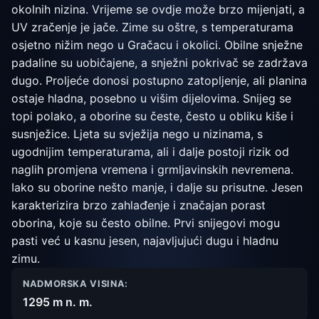
okolnih nizina. Vrijeme se ovdje može brzo mijenjati, a
UV zračenje je jače. Zime su oštre, s temperaturama
osjetno nižim nego u Gračacu i okolici. Obilne snježne
padaline su uobičajene, a snježni pokrivač se zadržava
dugo. Proljeće donosi postupno zatopljenje, ali planina
ostaje hladna, posebno u višim dijelovima. Snijeg se
topi polako, a oborine su česte, često u obliku kiše i
susnježice. Ljeta su svježija nego u nizinama, s
ugodnijim temperaturama, ali i dalje postoji rizik od
naglih promjena vremena i grmljavinskih nevremena.
Iako su oborine nešto manje, i dalje su prisutne. Jesen
karakterizira brzo zahlađenje i značajan porast
oborina, koje su često obilne. Prvi snijegovi mogu
pasti već u kasnu jesen, najavljujući dugu i hladnu
zimu.
NADMORSKA VISINA:
1295 m n. m.