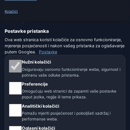
Kolačići
Uvjeti korištenja
Postavke pristanka
Isključenje odgovornosti
Ova web stranica koristi kolačiće za osnovno funkcioniranje,
mjerenje posjećenosti i nakon vašeg pristanka za oglašavanje
Pomažemo životinjama
putem Googlea.
Postavke
Nužni kolačići
Sitemap
Osiguravaju osnovno funkcioniranje weba, sigurnost i
pohranu vaše odluke pristanka.
Postavke
Preferencije
Omogućuju web stranici da zapamti vaše postavke
poput jezika, regije ili teme prikaza.
Naše vremenske stranice:
Analitički kolačići
🇨🇿 Češka
🇭🇷 Hrvatska
🇧🇬 Bugarska
Pomažu mjeriti posjećenost i poboljšati sadržaj i
performanse weba.
🇩🇪🇦🇹🇨🇭 Njemačka / Austrija / Švicarska
Oglasni kolačići