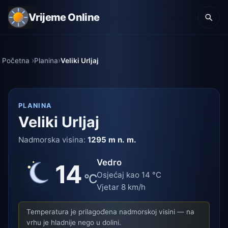
Vrijeme Online
Početna
Planina
Veliki Urljaj
PLANINA
Veliki Urljaj
Nadmorska visina:
1295 m n. m.
Vedro
14
Osjećaj kao 14 °C
°C
Vjetar 8 km/h
Temperatura je prilagođena nadmorskoj visini — na
vrhu je hladnije nego u dolini.