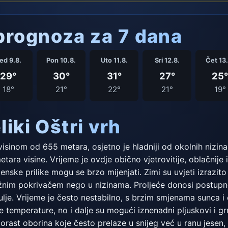
rognoza za 7 dana
ed 9.8.
Pon 10.8.
Uto 11.8.
Sri 12.8.
Čet 13.
29°
30°
31°
27°
25°
18°
21°
22°
21°
19°
iki Oštri vrh
visinom od 655 metara, osjetno je hladniji od okolnih nizi
tara visine. Vrijeme je ovdje obično vjetrovitije, oblačnije i
ske prilike mogu se brzo mijenjati. Zimi su uvjeti izrazito
žnim pokrivačem nego u nizinama. Proljeće donosi postupno 
ulje. Vrijeme je često nestabilno, s brzim smjenama sunca i o
ije temperature, no i dalje su mogući iznenadni pljuskovi i 
porast oborina koje često prelaze u snijeg već u ranu jesen,