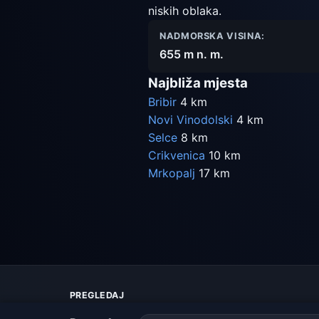
niskih oblaka.
NADMORSKA VISINA:
655 m n. m.
Najbliža mjesta
Bribir
4 km
Novi Vinodolski
4 km
Selce
8 km
Crikvenica
10 km
Mrkopalj
17 km
PREGLEDAJ
Karta vremena