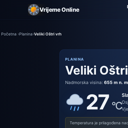
Vrijeme Online
Početna
Planina
Veliki Oštri vrh
PLANINA
Veliki Oštr
Nadmorska visina:
655 m n. m
27
Sl
°C
Os
Vje
Temperatura je prilagođena nadm