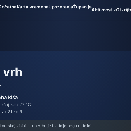
Početna
Karta vremena
Upozorenja
Županije
Aktivnosti
Otkrijt
i vrh
.
aba kiša
jećaj kao 27 °C
tar 21 km/h
orskoj visini — na vrhu je hladnije nego u dolini.