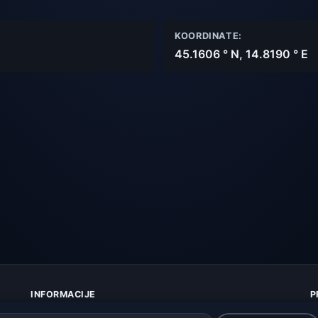
KOORDINATE:
45.1606 ° N, 14.8190 ° E
INFORMACIJE
P
O nama
Z