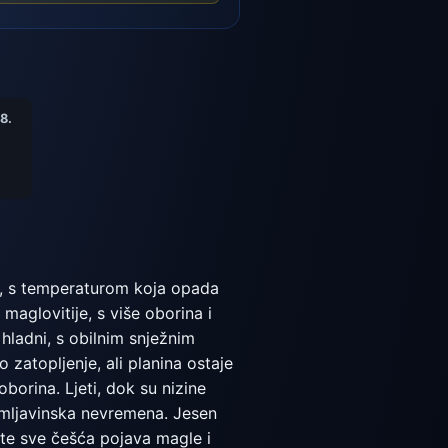
8.
na, s temperaturom koja opada
 maglovitije, s više oborina i
 hladni, s obilnim snježnim
zatopljenje, ali planina ostaje
borina. Ljeti, dok su nizine
grmljavinska nevremena. Jesen
 te sve češća pojava magle i