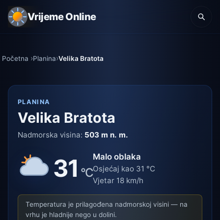
Vrijeme Online
Početna
Planina
Velika Bratota
PLANINA
Velika Bratota
Nadmorska visina:
503 m n. m.
Malo oblaka
31
Osjećaj kao 31 °C
°C
Vjetar 18 km/h
Temperatura je prilagođena nadmorskoj visini — na
vrhu je hladnije nego u dolini.