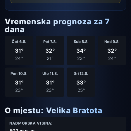
Vremenska prognoza za 7
dana
Čet 6.8.
Pet 7.8.
Sub 8.8.
Ned 9.8.
31°
32°
34°
32°
24°
21°
23°
24°
Pon 10.8.
Uto 11.8.
Sri 12.8.
31°
31°
33°
23°
23°
25°
O mjestu: Velika Bratota
NADMORSKA VISINA:
503 m n. m.