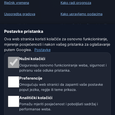
Rječnik vremena
Kako radi prognoza
Usporedba gradova
Kako upravljamo podacima
Vremenski widget
Kako prijaviti grešku u lokaciji
Postavke pristanka
Ova web stranica koristi kolačiće za osnovno funkcioniranje,
PRAVNO
mjerenje posjećenosti i nakon vašeg pristanka za oglašavanje
Zaštita privatnosti
putem Googlea.
Postavke
Nužni kolačići
Kolačići
Osiguravaju osnovno funkcioniranje weba, sigurnost i
Uvjeti korištenja
pohranu vaše odluke pristanka.
Preferencije
Isključenje odgovornosti
Omogućuju web stranici da zapamti vaše postavke
poput jezika, regije ili teme prikaza.
Pomažemo životinjama
Analitički kolačići
Sitemap
Pomažu mjeriti posjećenost i poboljšati sadržaj i
performanse weba.