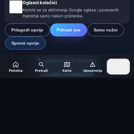
Oglasni kolačići
Postavke
Koriste se za aktiviranje Google oglasa i povezanih
mjerenja samo nakon pristanka.
Naše vremenske stranice:
Prilagodi opcije
Prihvati sve
Samo nužni
🇨🇿 Češka
🇭🇷 Hrvatska
🇧🇬 Bugarska
Spremi opcije
🇩🇪🇦🇹🇨🇭 Njemačka / Austrija / Švicarska
🌎 Latinska Amerika i Španjolska
Početna
Pretraži
Karta
Upozorenja
Više
🇮🇳 Južna i jugoistočna Azija
🌍 Međunarodna vremenska mreža
Operater: Spolek Minizoo.cz z.s. | IČO: 21135550 |
info@vrijeme.online
© 2026 Vrijeme Online · Podaci: Open-Meteo (ECMWF, ICON) ·
OpenWeatherMap · Upozorenja: DHMZ