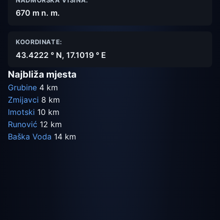
NADMORSKA VISINA:
670 m n. m.
KOORDINATE:
43.4222 ° N, 17.1019 ° E
Najbliža mjesta
Grubine
4 km
Zmijavci
8 km
Imotski
10 km
Runović
12 km
Baška Voda
14 km