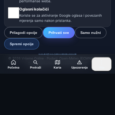
performanse weba.
Oglasni kolačići
🌎 Latinska Amerika i Španjolska
Koriste se za aktiviranje Google oglasa i povezanih
mjerenja samo nakon pristanka.
🇮🇳 Južna i jugoistočna Azija
Prilagodi opcije
Prihvati sve
Samo nužni
🌍 Međunarodna vremenska mreža
Spremi opcije
Operater: Spolek Minizoo.cz z.s. | IČO: 21135550 |
info@vrijeme.online
© 2026 Vrijeme Online · Podaci: Open-Meteo (ECMWF, ICON) ·
OpenWeatherMap · Upozorenja: DHMZ
Početna
Pretraži
Karta
Upozorenja
Više