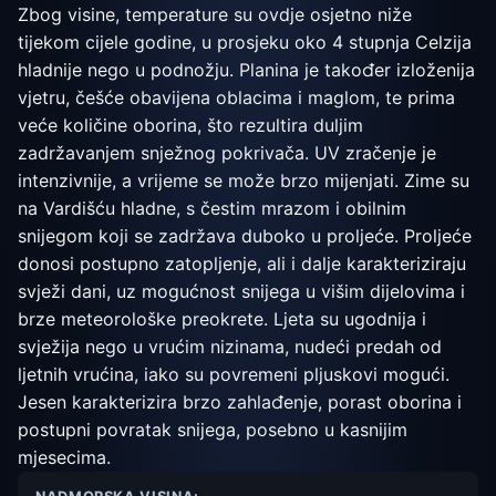
Zbog visine, temperature su ovdje osjetno niže
tijekom cijele godine, u prosjeku oko 4 stupnja Celzija
hladnije nego u podnožju. Planina je također izloženija
vjetru, češće obavijena oblacima i maglom, te prima
veće količine oborina, što rezultira duljim
zadržavanjem snježnog pokrivača. UV zračenje je
intenzivnije, a vrijeme se može brzo mijenjati. Zime su
na Vardišću hladne, s čestim mrazom i obilnim
snijegom koji se zadržava duboko u proljeće. Proljeće
donosi postupno zatopljenje, ali i dalje karakteriziraju
svježi dani, uz mogućnost snijega u višim dijelovima i
brze meteorološke preokrete. Ljeta su ugodnija i
svježija nego u vrućim nizinama, nudeći predah od
ljetnih vrućina, iako su povremeni pljuskovi mogući.
Jesen karakterizira brzo zahlađenje, porast oborina i
postupni povratak snijega, posebno u kasnijim
mjesecima.