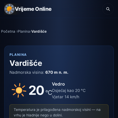
Vrijeme Online
Početna
Planina
Vardišće
PLANINA
Vardišće
Nadmorska visina:
670 m n. m.
Vedro
20
Osjećaj kao 20 °C
°C
Vjetar 14 km/h
Temperatura je prilagođena nadmorskoj visini — na
vrhu je hladnije nego u dolini.