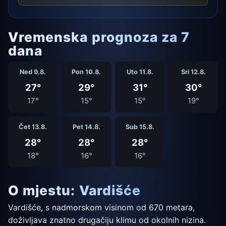
Vremenska prognoza za 7
dana
Ned 9.8.
Pon 10.8.
Uto 11.8.
Sri 12.8.
27°
29°
31°
30°
17°
15°
15°
19°
Čet 13.8.
Pet 14.8.
Sub 15.8.
28°
28°
28°
18°
16°
16°
O mjestu: Vardišće
Vardišće, s nadmorskom visinom od 670 metara,
doživljava znatno drugačiju klimu od okolnih nizina.