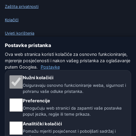
Zaštita privatnosti
Kolačići
Uvjeti korištenja
Postavke pristanka
Isključenje odgovornosti
Ova web stranica koristi kolačiće za osnovno funkcioniranje,
Pomažemo životinjama
mjerenje posjećenosti i nakon vašeg pristanka za oglašavanje
putem Googlea.
Postavke
Sitemap
Nužni kolačići
Osiguravaju osnovno funkcioniranje weba, sigurnost i
Postavke
pohranu vaše odluke pristanka.
Preferencije
Omogućuju web stranici da zapamti vaše postavke
Naše vremenske stranice:
poput jezika, regije ili teme prikaza.
🇨🇿 Češka
🇭🇷 Hrvatska
🇧🇬 Bugarska
Analitički kolačići
Pomažu mjeriti posjećenost i poboljšati sadržaj i
🇩🇪🇦🇹🇨🇭 Njemačka / Austrija / Švicarska