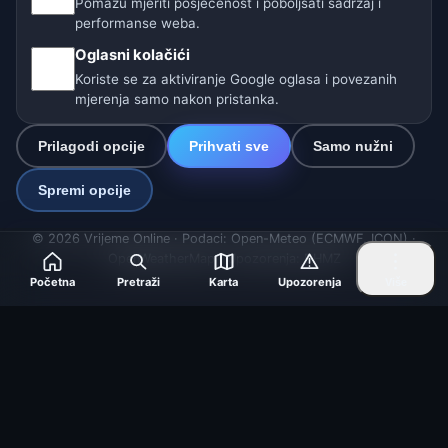
Pomažu mjeriti posjećenost i poboljšati sadržaj i
🇩🇪🇦🇹🇨🇭 Njemačka / Austrija / Švicarska
performanse weba.
🌎 Latinska Amerika i Španjolska
Oglasni kolačići
Koriste se za aktiviranje Google oglasa i povezanih
🇮🇳 Južna i jugoistočna Azija
mjerenja samo nakon pristanka.
🌍 Međunarodna vremenska mreža
Prilagodi opcije
Prihvati sve
Samo nužni
Operater: Spolek Minizoo.cz z.s. | IČO: 21135550 |
Spremi opcije
info@vrijeme.online
© 2026 Vrijeme Online · Podaci: Open-Meteo (ECMWF, ICON) ·
OpenWeatherMap · Upozorenja: DHMZ
Početna
Pretraži
Karta
Upozorenja
Više