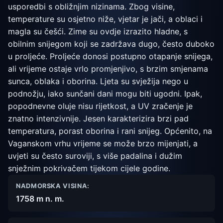
usporedbi s obližnjim nizinama. Zbog visine,
temperature su osjetno niže, vjetar je jači, a oblaci i
magla su češći. Zime su ovdje izrazito hladne, s
obilnim snijegom koji se zadržava dugo, često duboko
u proljeće. Proljeće donosi postupno otapanje snijega,
ali vrijeme ostaje vrlo promjenjivo, s brzim smjenama
sunca, oblaka i oborina. Ljeta su svježija nego u
podnožju, iako sunčani dani mogu biti ugodni. Ipak,
popodnevne oluje nisu rijetkost, a UV zračenje je
znatno intenzivnije. Jesen karakterizira brzi pad
temperatura, porast oborina i rani snijeg. Općenito, na
Vaganskom vrhu vrijeme se može brzo mijenjati, a
uvjeti su često suroviji, s više padalina i dužim
snježnim pokrivačem tijekom cijele godine.
NADMORSKA VISINA:
1758 m n. m.