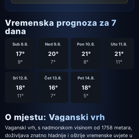
Vremenska prognoza za 7
dana
Sub 8.8.
Ned 9.8.
Pon 10.8.
Uto 11.8.
17°
20°
21°
21°
9°
7°
8°
11°
Sri 12.8.
Čet 13.8.
Pet 14.8.
18°
16°
18°
11°
7°
5°
O mjestu: Vaganski vrh
Vaganski vrh, s nadmorskom visinom od 1758 metara,
doživljava znatno hladnije i oštrije vremenske uvjete u