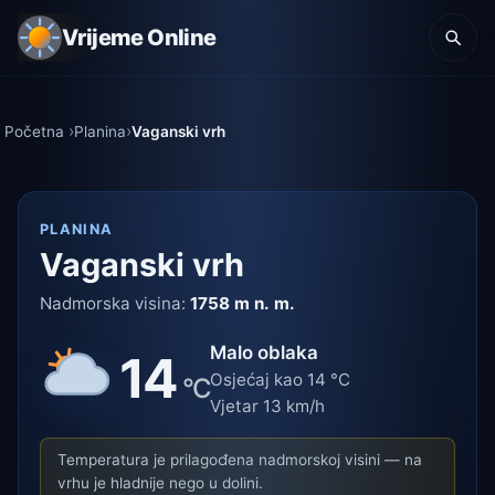
Vrijeme Online
Početna
Planina
Vaganski vrh
PLANINA
Vaganski vrh
Nadmorska visina:
1758 m n. m.
Malo oblaka
14
Osjećaj kao 14 °C
°C
Vjetar 13 km/h
Temperatura je prilagođena nadmorskoj visini — na
vrhu je hladnije nego u dolini.