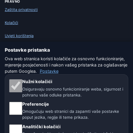
PRAVNO
Zaštita privatnosti
Kolačići
Uvjeti korištenja
Isključenje odgovornosti
Postavke pristanka
Ova web stranica koristi kolačiće za osnovno funkcioniranje,
Pomažemo životinjama
mjerenje posjećenosti i nakon vašeg pristanka za oglašavanje
putem Googlea.
Postavke
Sitemap
Nužni kolačići
Osiguravaju osnovno funkcioniranje weba, sigurnost i
Postavke
pohranu vaše odluke pristanka.
Preferencije
Omogućuju web stranici da zapamti vaše postavke
Naše vremenske stranice:
poput jezika, regije ili teme prikaza.
🇨🇿 Češka
🇭🇷 Hrvatska
🇧🇬 Bugarska
Analitički kolačići