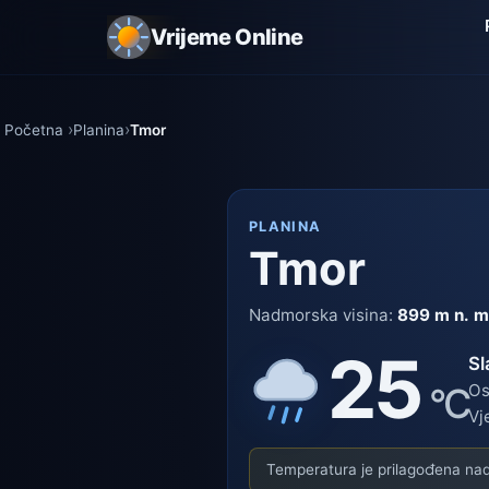
Vrijeme Online
Početna
Planina
Tmor
PLANINA
Tmor
Nadmorska visina:
899 m n. m
25
Sl
°C
Os
Vj
Temperatura je prilagođena nadm