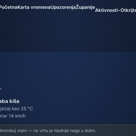
Početna
Karta vremena
Upozorenja
Županije
Aktivnosti
Otkrijt
.
aba kiša
jećaj kao 25 °C
etar 14 km/h
orskoj visini — na vrhu je hladnije nego u dolini.