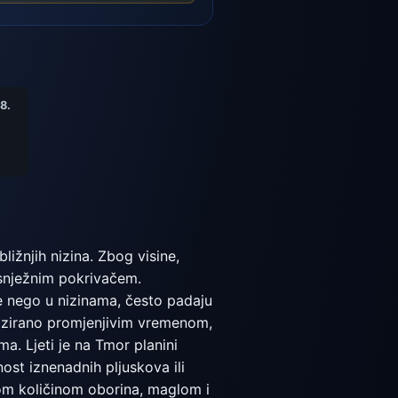
8.
ižnjih nizina. Zbog visine,
m snježnim pokrivačem.
že nego u nizinama, često padaju
rizirano promjenjivim vremenom,
a. Ljeti je na Tmor planini
ost iznenadnih pljuskova ili
om količinom oborina, maglom i