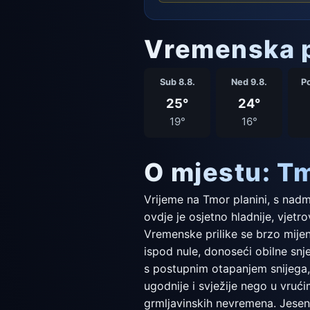
Vremenska p
Sub 8.8.
Ned 9.8.
Po
25°
24°
19°
16°
O mjestu: T
Vrijeme na Tmor planini, s nadm
ovdje je osjetno hladnije, vjetro
Vremenske prilike se brzo mijen
ispod nule, donoseći obilne snj
s postupnim otapanjem snijega, 
ugodnije i svježije nego u vrući
grmljavinskih nevremena. Jesen