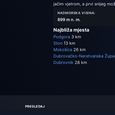
jačim vjetrom, a prvi snijeg mo
NADMORSKA VISINA:
899 m n. m.
Najbliža mjesta
Podgora
3 km
Ston
13 km
Mokošica
26 km
Dubrovačko-Neretvanska Župan
Dubrovnik
28 km
PREGLEDAJ
Karta vremena