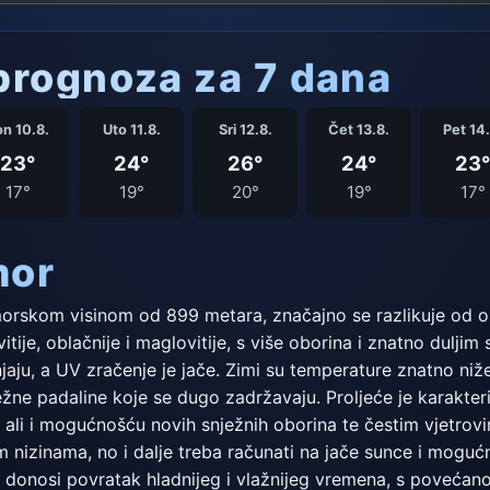
rognoza za 7 dana
n 10.8.
Uto 11.8.
Sri 12.8.
Čet 13.8.
Pet 14.
23°
24°
26°
24°
23°
17°
19°
20°
19°
17°
mor
orskom visinom od 899 metara, značajno se razlikuje od obl
vitije, oblačnije i maglovitije, s više oborina i znatno dulji
jaju, a UV zračenje je jače. Zimi su temperature znatno ni
ežne padaline koje se dugo zadržavaju. Proljeće je karakte
ali i mogućnošću novih snježnih oborina te čestim vjetrovim
m nizinama, no i dalje treba računati na jače sunce i mogućn
 donosi povratak hladnijeg i vlažnijeg vremena, s povećan