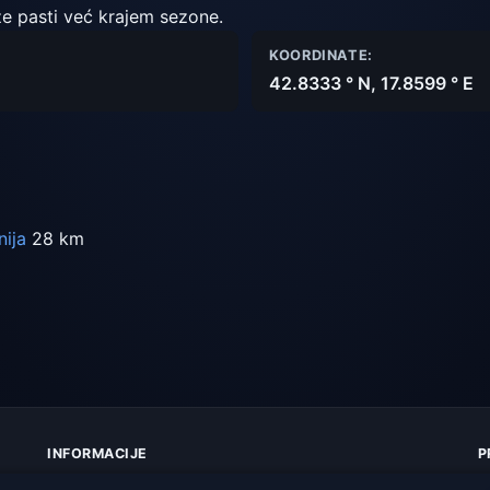
že pasti već krajem sezone.
KOORDINATE:
42.8333 ° N, 17.8599 ° E
ija
28 km
INFORMACIJE
P
O nama
Z