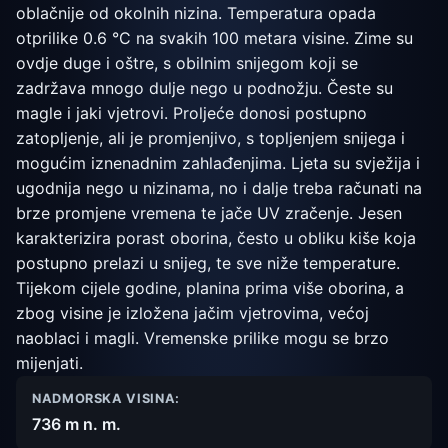
oblačnije od okolnih nizina. Temperatura opada
otprilike 0.6 °C na svakih 100 metara visine. Zime su
ovdje duge i oštre, s obilnim snijegom koji se
zadržava mnogo dulje nego u podnožju. Česte su
magle i jaki vjetrovi. Proljeće donosi postupno
zatopljenje, ali je promjenjivo, s topljenjem snijega i
mogućim iznenadnim zahlađenjima. Ljeta su svježija i
ugodnija nego u nizinama, no i dalje treba računati na
brze promjene vremena te jače UV zračenje. Jesen
karakterizira porast oborina, često u obliku kiše koja
postupno prelazi u snijeg, te sve niže temperature.
Tijekom cijele godine, planina prima više oborina, a
zbog visine je izložena jačim vjetrovima, većoj
naoblaci i magli. Vremenske prilike mogu se brzo
mijenjati.
NADMORSKA VISINA:
736 m n. m.