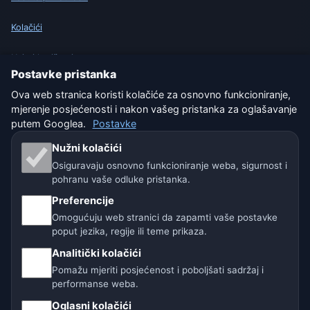
Kolačići
Uvjeti korištenja
Postavke pristanka
Isključenje odgovornosti
Ova web stranica koristi kolačiće za osnovno funkcioniranje,
mjerenje posjećenosti i nakon vašeg pristanka za oglašavanje
Pomažemo životinjama
putem Googlea.
Postavke
Nužni kolačići
Sitemap
Osiguravaju osnovno funkcioniranje weba, sigurnost i
pohranu vaše odluke pristanka.
Postavke
Preferencije
Omogućuju web stranici da zapamti vaše postavke
poput jezika, regije ili teme prikaza.
Naše vremenske stranice:
Analitički kolačići
🇨🇿 Češka
🇭🇷 Hrvatska
🇧🇬 Bugarska
Pomažu mjeriti posjećenost i poboljšati sadržaj i
performanse weba.
🇩🇪🇦🇹🇨🇭 Njemačka / Austrija / Švicarska
Oglasni kolačići