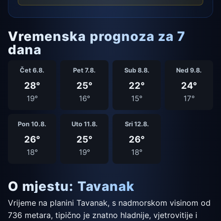
Vremenska prognoza za 7
dana
Čet 6.8.
Pet 7.8.
Sub 8.8.
Ned 9.8.
28°
25°
22°
24°
19°
16°
15°
17°
Pon 10.8.
Uto 11.8.
Sri 12.8.
26°
25°
26°
18°
19°
18°
O mjestu: Tavanak
Vrijeme na planini Tavanak, s nadmorskom visinom od
736 metara, tipično je znatno hladnije, vjetrovitije i