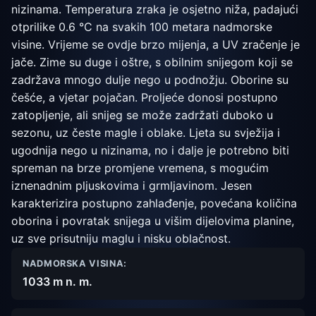
nizinama. Temperatura zraka je osjetno niža, padajući
otprilike 0.6 °C na svakih 100 metara nadmorske
visine. Vrijeme se ovdje brzo mijenja, a UV zračenje je
jače. Zime su duge i oštre, s obilnim snijegom koji se
zadržava mnogo dulje nego u podnožju. Oborine su
češće, a vjetar pojačan. Proljeće donosi postupno
zatopljenje, ali snijeg se može zadržati duboko u
sezonu, uz česte magle i oblake. Ljeta su svježija i
ugodnija nego u nizinama, no i dalje je potrebno biti
spreman na brze promjene vremena, s mogućim
iznenadnim pljuskovima i grmljavinom. Jesen
karakterizira postupno zahlađenje, povećana količina
oborina i povratak snijega u višim dijelovima planine,
uz sve prisutniju maglu i nisku oblačnost.
NADMORSKA VISINA:
1033 m n. m.