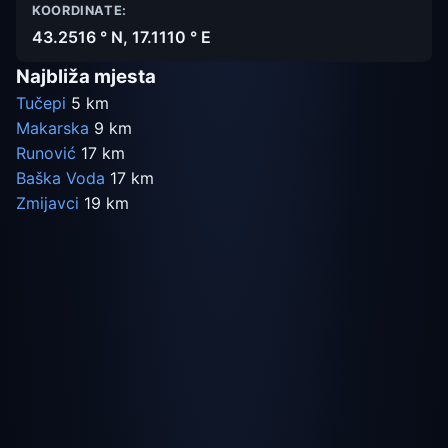
KOORDINATE:
43.2516 ° N, 17.1110 ° E
Najbliža mjesta
Tučepi
5 km
Makarska
9 km
Runović
17 km
Baška Voda
17 km
Zmijavci
19 km