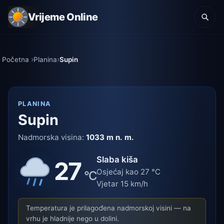
Vrijeme Online
Početna
Planina
Supin
PLANINA
Supin
Nadmorska visina:
1033 m n. m.
Slaba kiša
27
Osjećaj kao 27 °C
°C
Vjetar 15 km/h
Temperatura je prilagođena nadmorskoj visini — na
vrhu je hladnije nego u dolini.