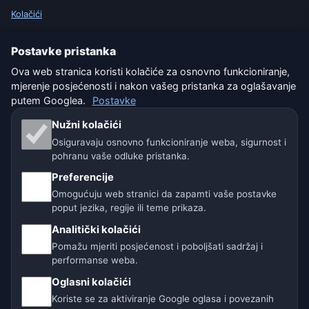
Kolačići
Uvjeti korištenja
Postavke pristanka
Ova web stranica koristi kolačiće za osnovno funkcioniranje,
Isključenje odgovornosti
mjerenje posjećenosti i nakon vašeg pristanka za oglašavanje
putem Googlea.
Postavke
Pomažemo životinjama
Nužni kolačići
Sitemap
Osiguravaju osnovno funkcioniranje weba, sigurnost i
pohranu vaše odluke pristanka.
Postavke
Preferencije
Omogućuju web stranici da zapamti vaše postavke
poput jezika, regije ili teme prikaza.
Naše vremenske stranice:
Analitički kolačići
🇨🇿 Češka
🇭🇷 Hrvatska
🇧🇬 Bugarska
Pomažu mjeriti posjećenost i poboljšati sadržaj i
performanse weba.
🇩🇪🇦🇹🇨🇭 Njemačka / Austrija / Švicarska
Oglasni kolačići
Koriste se za aktiviranje Google oglasa i povezanih
🌎 Latinska Amerika i Španjolska