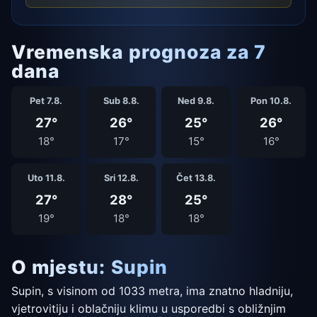
Vremenska prognoza za 7
dana
Pet 7.8.
Sub 8.8.
Ned 9.8.
Pon 10.8.
27°
26°
25°
26°
18°
17°
15°
16°
Uto 11.8.
Sri 12.8.
Čet 13.8.
27°
28°
25°
19°
18°
18°
O mjestu: Supin
Supin, s visinom od 1033 metra, ima znatno hladniju,
vjetrovitiju i oblačniju klimu u usporedbi s obližnjim