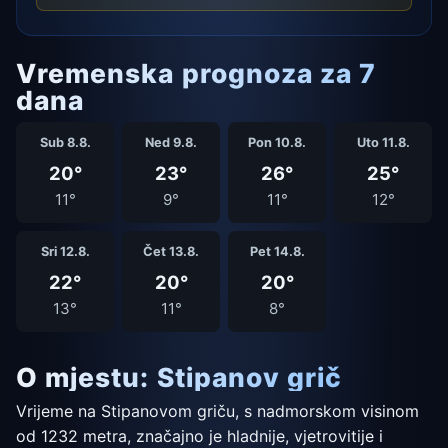
Vremenska prognoza za 7
dana
Sub 8.8.
Ned 9.8.
Pon 10.8.
Uto 11.8.
20°
23°
26°
25°
11°
9°
11°
12°
Sri 12.8.
Čet 13.8.
Pet 14.8.
22°
20°
20°
13°
11°
8°
O mjestu: Stipanov grič
Vrijeme na Stipanovom griču, s nadmorskom visinom
od 1232 metra, značajno je hladnije, vjetrovitije i