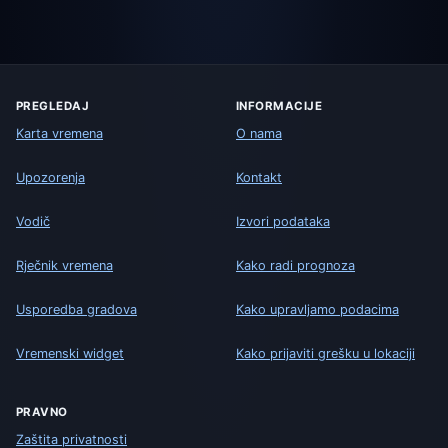
PREGLEDAJ
INFORMACIJE
Karta vremena
O nama
Upozorenja
Kontakt
Vodič
Izvori podataka
Rječnik vremena
Kako radi prognoza
Usporedba gradova
Kako upravljamo podacima
Vremenski widget
Kako prijaviti grešku u lokaciji
PRAVNO
Zaštita privatnosti