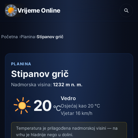
Vrijeme Online
Početna
Planina
Stipanov grič
PLANINA
Stipanov grič
Nadmorska visina:
1232 m n. m.
Vedro
20
Osjećaj kao 20 °C
°C
Vjetar 16 km/h
Temperatura je prilagođena nadmorskoj visini — na
vrhu je hladnije nego u dolini.