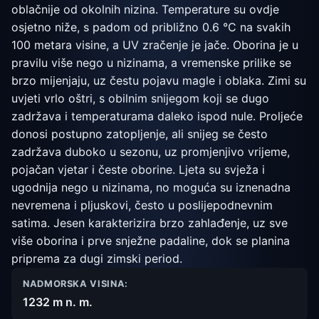
oblačnije od okolnih nizina. Temperature su ovdje
osjetno niže, s padom od približno 0.6 °C na svakih
100 metara visine, a UV zračenje je jače. Oborina je u
pravilu više nego u nizinama, a vremenske prilike se
brzo mijenjaju, uz čestu pojavu magle i oblaka. Zimi su
uvjeti vrlo oštri, s obilnim snijegom koji se dugo
zadržava i temperaturama daleko ispod nule. Proljeće
donosi postupno zatopljenje, ali snijeg se često
zadržava duboko u sezonu, uz promjenjivo vrijeme,
pojačan vjetar i česte oborine. Ljeta su svježa i
ugodnija nego u nizinama, no moguća su iznenadna
nevremena i pljuskovi, često u poslijepodnevnim
satima. Jesen karakterizira brzo zahlađenje, uz sve
više oborina i prve snježne padaline, dok se planina
priprema za dugi zimski period.
NADMORSKA VISINA:
1232 m n. m.