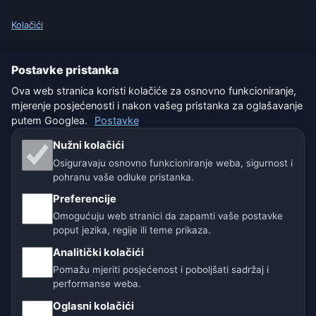
Kolačići
Uvjeti korištenja
Postavke pristanka
Isključenje odgovornosti
Ova web stranica koristi kolačiće za osnovno funkcioniranje,
mjerenje posjećenosti i nakon vašeg pristanka za oglašavanje
Pomažemo životinjama
putem Googlea.
Postavke
Nužni kolačići
Sitemap
Osiguravaju osnovno funkcioniranje weba, sigurnost i
pohranu vaše odluke pristanka.
Postavke
Preferencije
Omogućuju web stranici da zapamti vaše postavke
poput jezika, regije ili teme prikaza.
Naše vremenske stranice:
Analitički kolačići
🇨🇿 Češka
🇭🇷 Hrvatska
🇧🇬 Bugarska
Pomažu mjeriti posjećenost i poboljšati sadržaj i
performanse weba.
🇩🇪🇦🇹🇨🇭 Njemačka / Austrija / Švicarska
Oglasni kolačići