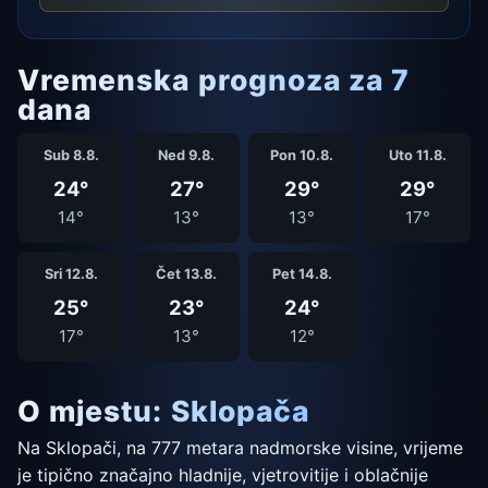
Vremenska prognoza za 7
dana
Sub 8.8.
Ned 9.8.
Pon 10.8.
Uto 11.8.
24°
27°
29°
29°
14°
13°
13°
17°
Sri 12.8.
Čet 13.8.
Pet 14.8.
25°
23°
24°
17°
13°
12°
O mjestu: Sklopača
Na Sklopači, na 777 metara nadmorske visine, vrijeme
je tipično značajno hladnije, vjetrovitije i oblačnije