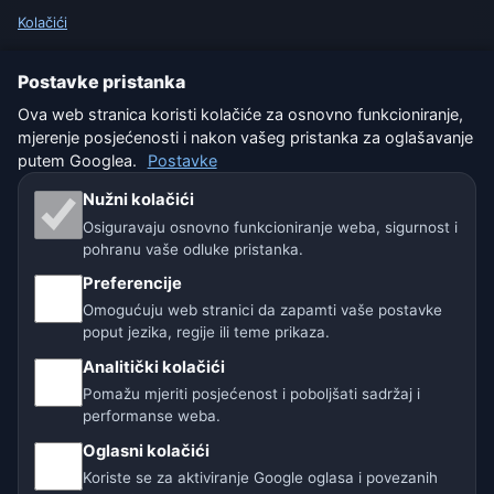
Kolačići
Uvjeti korištenja
Postavke pristanka
Ova web stranica koristi kolačiće za osnovno funkcioniranje,
Isključenje odgovornosti
mjerenje posjećenosti i nakon vašeg pristanka za oglašavanje
putem Googlea.
Postavke
Pomažemo životinjama
Nužni kolačići
Sitemap
Osiguravaju osnovno funkcioniranje weba, sigurnost i
pohranu vaše odluke pristanka.
Postavke
Preferencije
Omogućuju web stranici da zapamti vaše postavke
poput jezika, regije ili teme prikaza.
Naše vremenske stranice:
Analitički kolačići
🇨🇿 Češka
🇭🇷 Hrvatska
🇧🇬 Bugarska
Pomažu mjeriti posjećenost i poboljšati sadržaj i
performanse weba.
🇩🇪🇦🇹🇨🇭 Njemačka / Austrija / Švicarska
Oglasni kolačići
Koriste se za aktiviranje Google oglasa i povezanih
🌎 Latinska Amerika i Španjolska