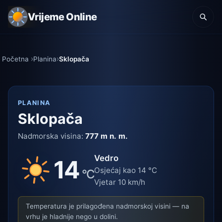
Vrijeme Online
Početna
Planina
Sklopača
PLANINA
Sklopača
Nadmorska visina:
777 m n. m.
Vedro
14
Osjećaj kao 14 °C
°C
Vjetar 10 km/h
Temperatura je prilagođena nadmorskoj visini — na
vrhu je hladnije nego u dolini.