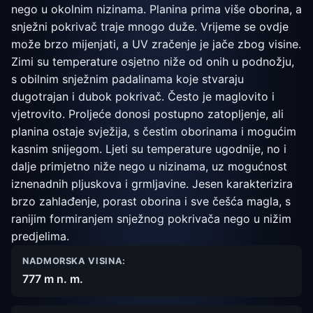
nego u okolnim nizinama. Planina prima više oborina, a
snježni pokrivač traje mnogo duže. Vrijeme se ovdje
može brzo mijenjati, a UV zračenje je jače zbog visine.
Zimi su temperature osjetno niže od onih u podnožju,
s obilnim snježnim padalinama koje stvaraju
dugotrajan i dubok pokrivač. Često je maglovito i
vjetrovito. Proljeće donosi postupno zatopljenje, ali
planina ostaje svježija, s čestim oborinama i mogućim
kasnim snijegom. Ljeti su temperature ugodnije, no i
dalje primjetno niže nego u nizinama, uz mogućnost
iznenadnih pljuskova i grmljavine. Jesen karakterizira
brzo zahlađenje, porast oborina i sve češća magla, s
ranijim formiranjem snježnog pokrivača nego u nižim
predjelima.
NADMORSKA VISINA:
777 m n. m.