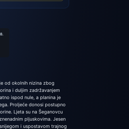
8.
e od okolnih nizina zbog
 oborina i duljim zadržavanjem
tno ispod nule, a planina je
jega. Proljeće donosi postupno
borine. Ljeta su na Šeganovcu
 iznenadnim pljuskovima. Jesen
m snijegom i uspostavom trajnog