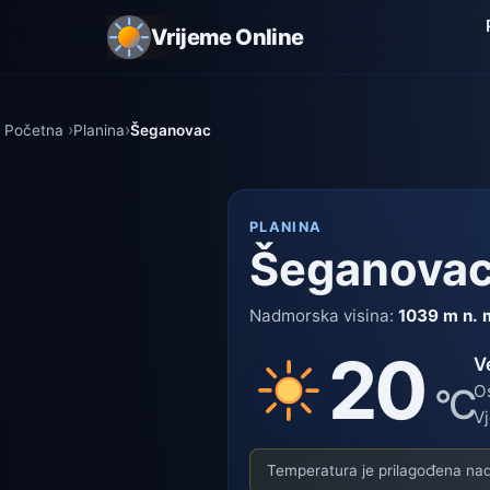
Vrijeme Online
Početna
Planina
Šeganovac
PLANINA
Šeganova
Nadmorska visina:
1039 m n. 
20
V
°C
Os
Vj
Temperatura je prilagođena nadm