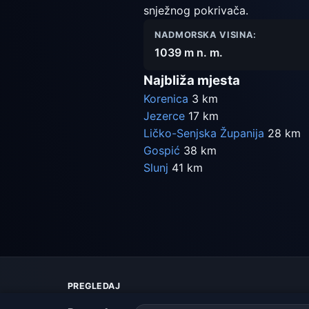
snježnog pokrivača.
NADMORSKA VISINA:
1039 m n. m.
Najbliža mjesta
Korenica
3 km
Jezerce
17 km
Ličko-Senjska Županija
28 km
Gospić
38 km
Slunj
41 km
PREGLEDAJ
Karta vremena