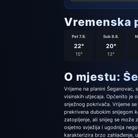
Vremenska p
Pet 7.8.
Sub 8.8.
N
22°
20°
15°
13°
O mjestu: Š
Vrijeme na planini Šeganovac, 
visinskih utjecaja. Općenito je o
snježnog pokrivača. Vrijeme se 
prekrivena dubokim snijegom ko
zatopljenje, ali snijeg se može
osjetno svježija i ugodnija neg
karakterizira brzo zahlađenje, 