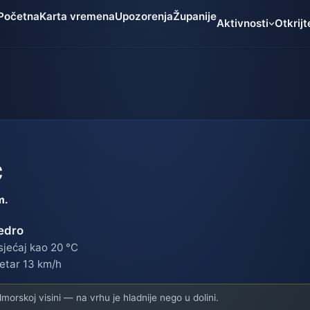
Početna
Karta vremena
Upozorenja
Županije
Aktivnosti
Otkrijt
c
m.
edro
jećaj kao 20 °C
etar 13 km/h
orskoj visini — na vrhu je hladnije nego u dolini.