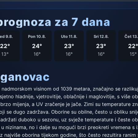
rognoza za 7 dana
ed 9.8.
Pon 10.8.
Uto 11.8.
Sri 12.8.
Čet 13.
22°
24°
23°
23°
22°
13°
16°
16°
16°
15°
eganovac
s nadmorskom visinom od 1039 metara, značajno se razlikuj
sjetno hladnije, vjetrovitije, oblačnije i maglovitije, s više
brzo mijenja, a UV zračenje je jače. Zimi su temperature zna
ji se dugo zadržava. Oborine su obilne, često u obliku sni
 zadržati duboko u sezonu, uz svježe temperature i česte o
o u nizinama, no i dalje su mogući brzi preokreti vremena s
uz najviše oborina tijekom godine, što često rezultira rani