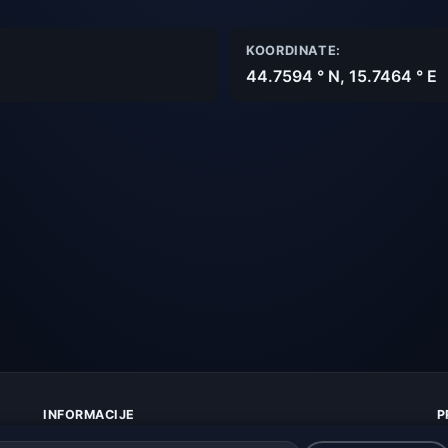
KOORDINATE:
44.7594 ° N, 15.7464 ° E
INFORMACIJE
P
O nama
Z