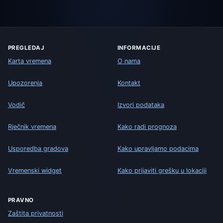
PREGLEDAJ
INFORMACIJE
Karta vremena
O nama
Upozorenja
Kontakt
Vodič
Izvori podataka
Rječnik vremena
Kako radi prognoza
Usporedba gradova
Kako upravljamo podacima
Vremenski widget
Kako prijaviti grešku u lokaciji
PRAVNO
Zaštita privatnosti