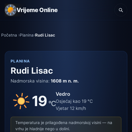
Vrijeme Online
Početna
Planina
Rudi Lisac
PLANINA
Rudi Lisac
Nadmorska visina:
1608 m n. m.
Vedro
19
Osjećaj kao 19 °C
°C
Vjetar 12 km/h
Temperatura je prilagođena nadmorskoj visini — na
vrhu je hladnije nego u dolini.