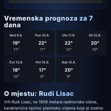
Vremenska prognoza za 7
dana
Ned 9.8.
Pon 10.8.
Uto 11.8.
Sri 12.8.
19°
22°
22°
20°
11°
11°
12°
10°
Čet 13.8.
Pet 14.8.
Sub 15.8.
18°
17°
20°
10°
8°
9°
O mjestu: Rudi Lisac
Vrh Rudi Lisac, na 1608 metara nadmorske visine,
karakterizira tipično planinsko vrijeme koje je znatno