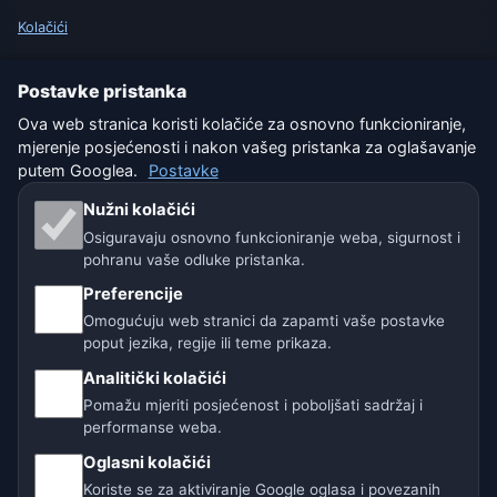
Kolačići
Uvjeti korištenja
Postavke pristanka
Ova web stranica koristi kolačiće za osnovno funkcioniranje,
Isključenje odgovornosti
mjerenje posjećenosti i nakon vašeg pristanka za oglašavanje
putem Googlea.
Postavke
Pomažemo životinjama
Nužni kolačići
Sitemap
Osiguravaju osnovno funkcioniranje weba, sigurnost i
pohranu vaše odluke pristanka.
Postavke
Preferencije
Omogućuju web stranici da zapamti vaše postavke
poput jezika, regije ili teme prikaza.
Naše vremenske stranice:
Analitički kolačići
🇨🇿 Češka
🇭🇷 Hrvatska
🇧🇬 Bugarska
Pomažu mjeriti posjećenost i poboljšati sadržaj i
performanse weba.
🇩🇪🇦🇹🇨🇭 Njemačka / Austrija / Švicarska
Oglasni kolačići
Koriste se za aktiviranje Google oglasa i povezanih
🌎 Latinska Amerika i Španjolska