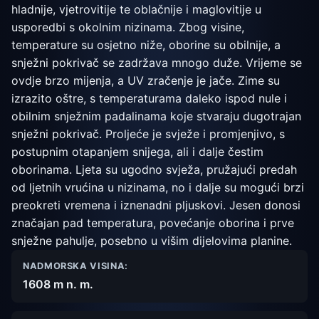
hladnije, vjetrovitije te oblačnije i maglovitije u
usporedbi s okolnim nizinama. Zbog visine,
temperature su osjetno niže, oborine su obilnije, a
snježni pokrivač se zadržava mnogo duže. Vrijeme se
ovdje brzo mijenja, a UV zračenje je jače. Zime su
izrazito oštre, s temperaturama daleko ispod nule i
obilnim snježnim padalinama koje stvaraju dugotrajan
snježni pokrivač. Proljeće je svježe i promjenjivo, s
postupnim otapanjem snijega, ali i dalje čestim
oborinama. Ljeta su ugodno svježa, pružajući predah
od ljetnih vrućina u nizinama, no i dalje su mogući brzi
preokreti vremena i iznenadni pljuskovi. Jesen donosi
značajan pad temperatura, povećanje oborina i prve
snježne pahulje, posebno u višim dijelovima planine.
NADMORSKA VISINA:
1608 m n. m.