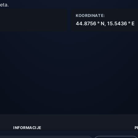
eta.
KOORDINATE:
44.8756 ° N, 15.5436 ° E
INFORMACIJE
P
O nama
Z