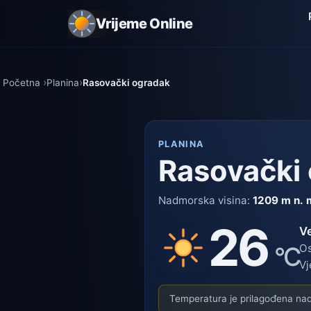
Vrijeme Online
Početna
Planina
Rasovački ogradak
PLANINA
Rasovački
Nadmorska visina:
1209 m n. 
26
V
°C
Os
Vj
Temperatura je prilagođena nadm