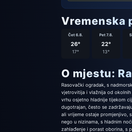
Vremenska p
Čet 6.8.
Pet 7.8.
S
26°
22°
17°
13°
O mjestu: R
Rasovački ogradak, s nadmorsko
vjetrovitija i vlažnija od okoln
vrhu osjetno hladnije tijekom ci
dugotrajan, često se zadržavaju
ali vrijeme ostaje promjenjivo, s
nego u nizinama, s hladnim noći
zahlađenje i porast oborina, s p