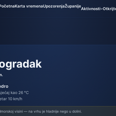
Početna
Karta vremena
Upozorenja
Županije
Aktivnosti
Otkrijt
 ogradak
m.
edro
jećaj kao 26 °C
etar 10 km/h
orskoj visini — na vrhu je hladnije nego u dolini.