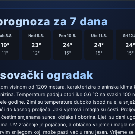
rognoza za 7 dana
ub 8.8.
Ned 9.8.
Pon 10.8.
Uto 11.8.
Sri 12.
19°
23°
24°
24°
24°
11°
12°
15°
15°
15°
asovački ogradak
m visinom od 1209 metara, karakterizira planinska klima ko
ih nizina. Temperature padaju otprilike 0.6 °C na svakih 100 
jele godine. Zimi su temperature duboko ispod nule, a snježn
ći do kasnog proljeća. Jaki vjetrovi i magla su česti. Prolj
 čestim smjenama sunca, oblaka i oborina. Ljeti su dani ugodn
ma. UV zračenje je pojačano, a oblačno vrijeme i magla nis
rvim snijegom koji može pasti već u ranu jesen. Vrijeme se 