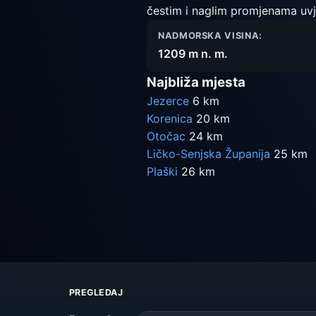
čestim i naglim promjenama uvj
NADMORSKA VISINA:
1209 m n. m.
Najbliža mjesta
Jezerce
6 km
Korenica
20 km
Otočac
24 km
Ličko-Senjska Županija
25 km
Plaški
26 km
PREGLEDAJ
Karta vremena