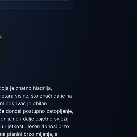
8.
ja je znatno hladnija,
metara visine, što znači da je na
i pokrivač je obilan i
eće donosi postupno zatopljenje,
iji, no i dalje osjetno svježiji
u rijetkost. Jesen donosi brzo
na planini brzo mijenja, s