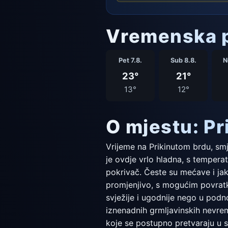
Vremenska p
Pet 7.8.
Sub 8.8.
N
23°
21°
13°
12°
O mjestu: Pr
Vrijeme na Prikinutom brdu, sm
je ovdje vrlo hladna, s tempera
pokrivač. Česte su mećave i jaki
promjenjivo, s mogućim povratko
svježije i ugodnije nego u podn
iznenadnih grmljavinskih nevrem
koje se postupno pretvaraju u sn