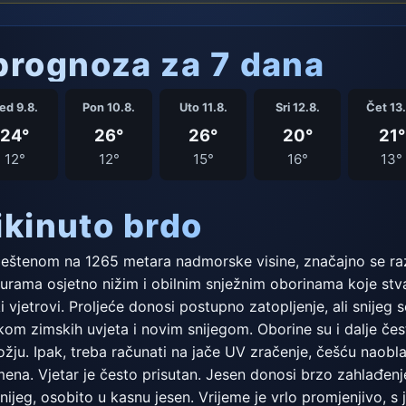
rognoza za 7 dana
ed 9.8.
Pon 10.8.
Uto 11.8.
Sri 12.8.
Čet 13.
24°
26°
26°
20°
21°
12°
12°
15°
16°
13°
ikinuto brdo
ještenom na 1265 metara nadmorske visine, značajno se razl
turama osjetno nižim i obilnim snježnim oborinama koje stv
 vjetrovi. Proljeće donosi postupno zatopljenje, ali snijeg 
m zimskih uvjeta i novim snijegom. Oborine su i dalje česte
ožju. Ipak, treba računati na jače UV zračenje, češću naob
ena. Vjetar je često prisutan. Jesen donosi brzo zahlađenj
ijeg, osobito u kasnu jesen. Vrijeme je vrlo promjenjivo, s