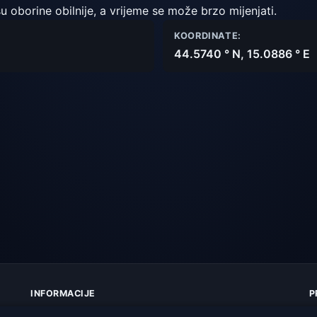
u oborine obilnije, a vrijeme se može brzo mijenjati.
KOORDINATE:
44.5740 ° N, 15.0886 ° E
INFORMACIJE
P
O nama
Z