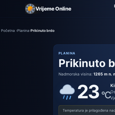
Vrijeme Online
Početna
Planina
Prikinuto brdo
PLANINA
Prikinuto 
Nadmorska visina:
1265 m n. 
23
Ki
°C
Os
Vj
Temperatura je prilagođena nadm