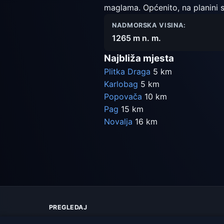
maglama. Općenito, na planini s
NADMORSKA VISINA:
1265 m n. m.
Najbliža mjesta
Plitka Draga
5 km
Karlobag
5 km
Popovača
10 km
Pag
15 km
Novalja
16 km
PREGLEDAJ
Karta vremena