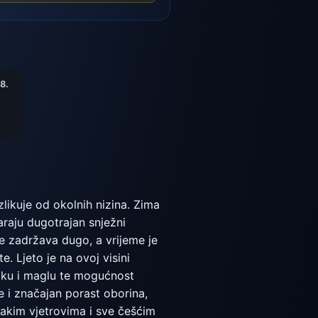
8.
ikuje od okolnih nizina. Zima
araju dugotrajan snježni
se zadržava dugo, a vrijeme je
. Ljeto je na ovoj visini
laku i maglu te mogućnost
e i značajan porast oborina,
 jakim vjetrovima i sve češćim