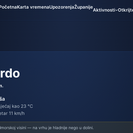
Početna
Karta vremena
Upozorenja
Županije
Aktivnosti
Otkrijt
brdo
m.
ša
jećaj kao 23 °C
etar 11 km/h
orskoj visini — na vrhu je hladnije nego u dolini.