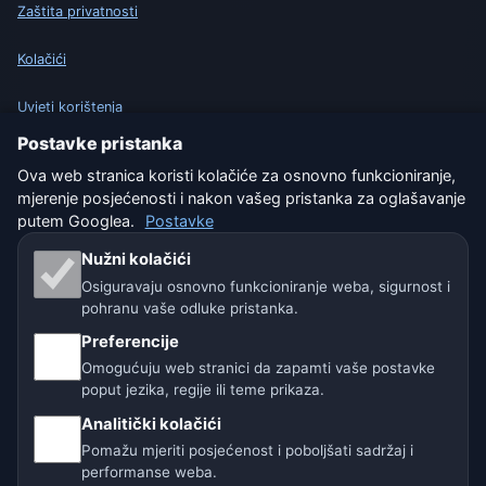
Zaštita privatnosti
Kolačići
Uvjeti korištenja
Postavke pristanka
Isključenje odgovornosti
Ova web stranica koristi kolačiće za osnovno funkcioniranje,
mjerenje posjećenosti i nakon vašeg pristanka za oglašavanje
Pomažemo životinjama
putem Googlea.
Postavke
Sitemap
Nužni kolačići
Osiguravaju osnovno funkcioniranje weba, sigurnost i
Postavke
pohranu vaše odluke pristanka.
Preferencije
Omogućuju web stranici da zapamti vaše postavke
Naše vremenske stranice:
poput jezika, regije ili teme prikaza.
Analitički kolačići
🇨🇿 Češka
🇭🇷 Hrvatska
🇧🇬 Bugarska
Pomažu mjeriti posjećenost i poboljšati sadržaj i
🇩🇪🇦🇹🇨🇭 Njemačka / Austrija / Švicarska
performanse weba.