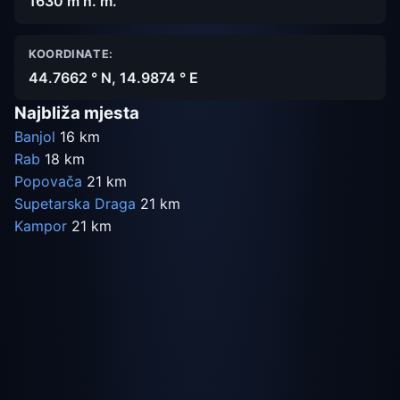
1630 m n. m.
KOORDINATE:
44.7662 ° N, 14.9874 ° E
Najbliža mjesta
Banjol
16 km
Rab
18 km
Popovača
21 km
Supetarska Draga
21 km
Kampor
21 km