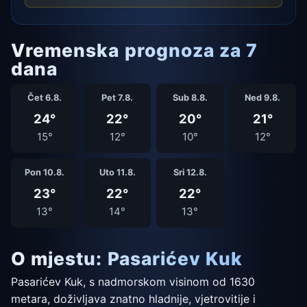
Vremenska prognoza za 7
dana
Čet 6.8.
Pet 7.8.
Sub 8.8.
Ned 9.8.
24°
22°
20°
21°
15°
12°
10°
12°
Pon 10.8.
Uto 11.8.
Sri 12.8.
23°
22°
22°
13°
14°
13°
O mjestu: Pasarićev Kuk
Pasarićev Kuk, s nadmorskom visinom od 1630
metara, doživljava znatno hladnije, vjetrovitije i