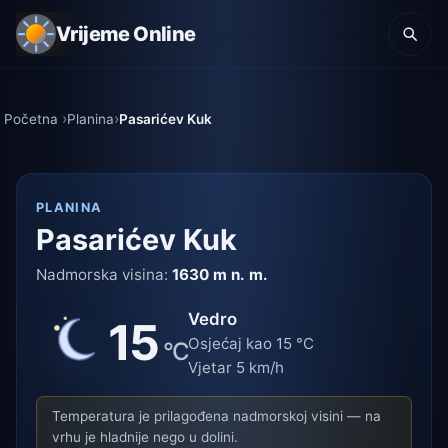
Vrijeme Online
Početna
Planina
Pasarićev Kuk
PLANINA
Pasarićev Kuk
Nadmorska visina:
1630 m n. m.
Vedro
15
Osjećaj kao 15 °C
°C
Vjetar 5 km/h
Temperatura je prilagođena nadmorskoj visini — na
vrhu je hladnije nego u dolini.