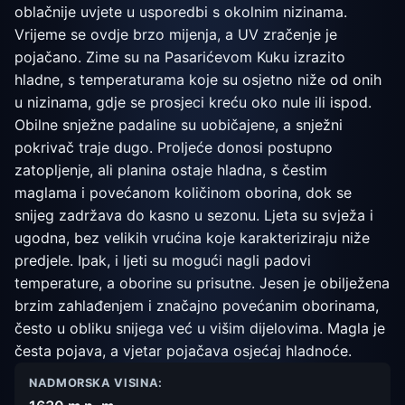
oblačnije uvjete u usporedbi s okolnim nizinama.
Vrijeme se ovdje brzo mijenja, a UV zračenje je
pojačano. Zime su na Pasarićevom Kuku izrazito
hladne, s temperaturama koje su osjetno niže od onih
u nizinama, gdje se prosjeci kreću oko nule ili ispod.
Obilne snježne padaline su uobičajene, a snježni
pokrivač traje dugo. Proljeće donosi postupno
zatopljenje, ali planina ostaje hladna, s čestim
maglama i povećanom količinom oborina, dok se
snijeg zadržava do kasno u sezonu. Ljeta su svježa i
ugodna, bez velikih vrućina koje karakteriziraju niže
predjele. Ipak, i ljeti su mogući nagli padovi
temperature, a oborine su prisutne. Jesen je obilježena
brzim zahlađenjem i značajno povećanim oborinama,
često u obliku snijega već u višim dijelovima. Magla je
česta pojava, a vjetar pojačava osjećaj hladnoće.
NADMORSKA VISINA: