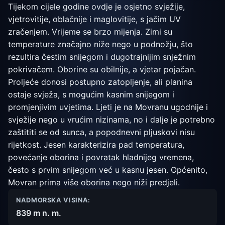
Tijekom cijele godine ovdje je osjetno svježije,
vjetrovitije, oblačnije i maglovitije, s jačim UV
zračenjem. Vrijeme se brzo mijenja. Zimi su
temperature značajno niže nego u podnožju, što
rezultira čestim snijegom i dugotrajnijim snježnim
pokrivačem. Oborine su obilnije, a vjetar pojačan.
Proljeće donosi postupno zatopljenje, ali planina
ostaje svježa, s mogućim kasnim snijegom i
promjenjivim uvjetima. Ljeti je na Movranu ugodnije i
svježije nego u vrućim nizinama, no i dalje je potrebno
zaštititi se od sunca, a popodnevni pljuskovi nisu
rijetkost. Jesen karakterizira pad temperatura,
povećanje oborina i povratak hladnijeg vremena,
često s prvim snijegom već u kasnu jesen. Općenito,
Movran prima više oborina nego niži predjeli.
NADMORSKA VISINA:
839 m n. m.