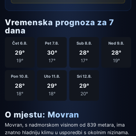
Vremenska prognoza za 7
dana
Čet 6.8.
Pet 7.8.
Sub 8.8.
Ned 9.8.
29°
30°
28°
28°
19°
17°
17°
19°
Pon 10.8.
Uto 11.8.
Sri 12.8.
28°
29°
29°
18°
18°
20°
O mjestu: Movran
Movran, s nadmorskom visinom od 839 metara, ima
znatno hladniju klimu u usporedbi s okolnim nizinama.