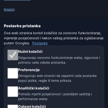
Kolačići
Uvjeti korištenja
Postavke pristanka
Isključenje odgovornosti
Ova web stranica koristi kolačiće za osnovno funkcioniranje,
mjerenje posjećenosti i nakon vašeg pristanka za oglašavanje
Pomažemo životinjama
putem Googlea.
Postavke
Nužni kolačići
Sitemap
Osiguravaju osnovno funkcioniranje weba, sigurnost i
pohranu vaše odluke pristanka.
Postavke
Preferencije
Omogućuju web stranici da zapamti vaše postavke
poput jezika, regije ili teme prikaza.
Naše vremenske stranice:
Analitički kolačići
🇨🇿 Češka
🇭🇷 Hrvatska
🇧🇬 Bugarska
Pomažu mjeriti posjećenost i poboljšati sadržaj i
performanse weba.
🇩🇪🇦🇹🇨🇭 Njemačka / Austrija / Švicarska
Oglasni kolačići