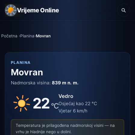
Vrijeme Online
Početna
Planina
Movran
PLANINA
Movran
Nadmorska visina:
839 m n. m.
Vedro
22
Osjećaj kao 22 °C
°C
Vjetar 6 km/h
Temperatura je prilagođena nadmorskoj visini — na
vrhu je hladnije nego u dolini.