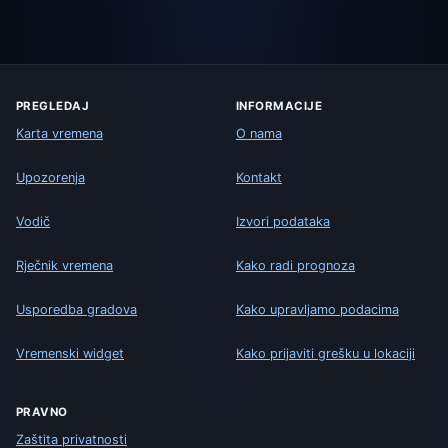
PREGLEDAJ
INFORMACIJE
Karta vremena
O nama
Upozorenja
Kontakt
Vodič
Izvori podataka
Rječnik vremena
Kako radi prognoza
Usporedba gradova
Kako upravljamo podacima
Vremenski widget
Kako prijaviti grešku u lokaciji
PRAVNO
Zaštita privatnosti