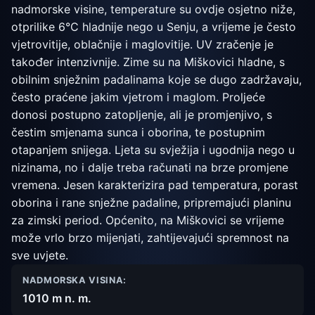
nadmorske visine, temperature su ovdje osjetno niže,
otprilike 6°C hladnije nego u Senju, a vrijeme je često
vjetrovitije, oblačnije i maglovitije. UV zračenje je
također intenzivnije. Zime su na Miškovici hladne, s
obilnim snježnim padalinama koje se dugo zadržavaju,
često praćene jakim vjetrom i maglom. Proljeće
donosi postupno zatopljenje, ali je promjenjivo, s
čestim smjenama sunca i oborina, te postupnim
otapanjem snijega. Ljeta su svježija i ugodnija nego u
nizinama, no i dalje treba računati na brze promjene
vremena. Jesen karakterizira pad temperatura, porast
oborina i rane snježne padaline, pripremajući planinu
za zimski period. Općenito, na Miškovici se vrijeme
može vrlo brzo mijenjati, zahtijevajući spremnost na
sve uvjete.
NADMORSKA VISINA:
1010 m n. m.