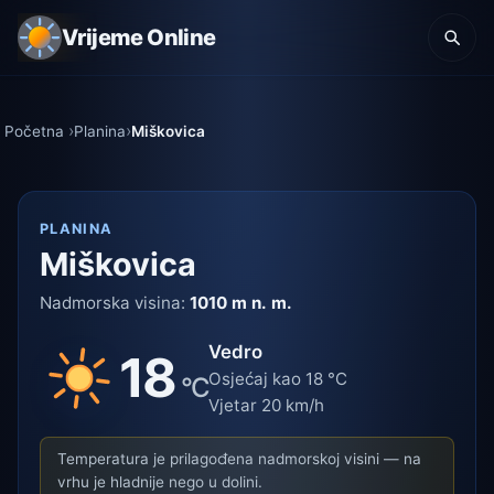
Vrijeme Online
Početna
Planina
Miškovica
PLANINA
Miškovica
Nadmorska visina:
1010 m n. m.
Vedro
18
Osjećaj kao 18 °C
°C
Vjetar 20 km/h
Temperatura je prilagođena nadmorskoj visini — na
vrhu je hladnije nego u dolini.