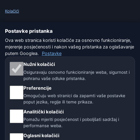
Kolačići
Uvjeti korištenja
Postavke pristanka
Isključenje odgovornosti
Ova web stranica koristi kolačiće za osnovno funkcioniranje,
mjerenje posjećenosti i nakon vašeg pristanka za oglašavanje
Pomažemo životinjama
putem Googlea.
Postavke
Nužni kolačići
Sitemap
Osiguravaju osnovno funkcioniranje weba, sigurnost i
pohranu vaše odluke pristanka.
Postavke
Preferencije
Omogućuju web stranici da zapamti vaše postavke
poput jezika, regije ili teme prikaza.
Naše vremenske stranice:
Analitički kolačići
🇨🇿 Češka
🇭🇷 Hrvatska
🇧🇬 Bugarska
Pomažu mjeriti posjećenost i poboljšati sadržaj i
performanse weba.
🇩🇪🇦🇹🇨🇭 Njemačka / Austrija / Švicarska
Oglasni kolačići