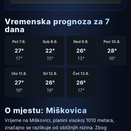
Vremenska prognoza za 7
dana
Pet 7.8.
Sub 8.8.
Ned 9.8.
Pon 10.8.
27°
22°
26°
28°
17°
15°
13°
16°
Uto 11.8.
Sri 12.8.
Čet 13.8.
27°
26°
26°
16°
18°
17°
O mjestu: Miškovica
Vrijeme na Miškovici, planini visokoj 1010 metara,
značajno se razlikuje od obližnjih nizina. Zbog