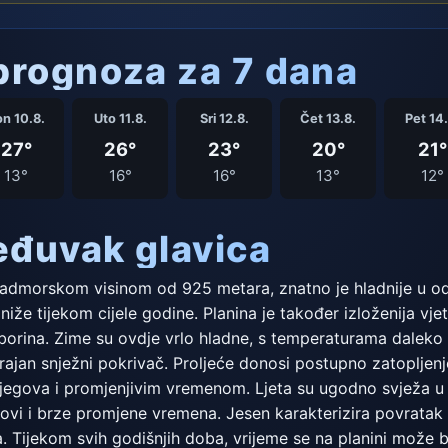
rognoza za 7 dana
n 10.8.
Uto 11.8.
Sri 12.8.
Čet 13.8.
Pet 14.
27°
26°
23°
20°
21°
13°
16°
16°
13°
12°
eđuvak glavica
nadmorskom visinom od 925 metara, znatno je hladnije u od
že tijekom cijele godine. Planina je također izloženija vjet
borina. Zime su ovdje vrlo hladne, s temperaturama daleko 
jan snježni pokrivač. Proljeće donosi postupno zatopljenje,
ijegova i promjenjivim vremenom. Ljeta su ugodno svježa u
kovi i brze promjene vremena. Jesen karakterizira povrata
. Tijekom svih godišnjih doba, vrijeme se na planini može b