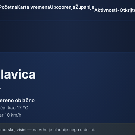
Početna
Karta vremena
Upozorenja
Županije
Aktivnosti
Otkrijt
lavica
.
ereno oblačno
ćaj kao 17 °C
ar 10 km/h
orskoj visini — na vrhu je hladnije nego u dolini.