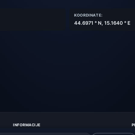
KOORDINATE:
44.6971 ° N, 15.1640 ° E
INFORMACIJE
P
O nama
Z