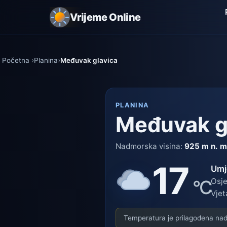
Vrijeme Online
Početna
Planina
Međuvak glavica
PLANINA
Međuvak g
Nadmorska visina:
925 m n. m
17
Umj
°C
Osje
Vjet
Temperatura je prilagođena nadm