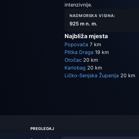
intenzivnije.
NADMORSKA VISINA:
925 m n. m.
Najbliža mjesta
Popovača
7 km
Plitka Draga
19 km
Otočac
20 km
Karlobag
20 km
Ličko-Senjska Županija
20 km
PREGLEDAJ
Karta vremena