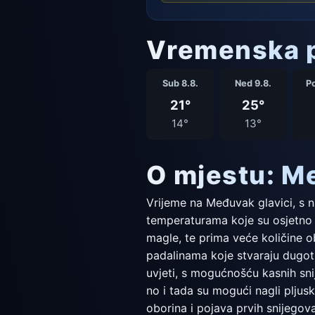
Vremenska p
Sub 8.8.
Ned 9.8.
Po
21°
25°
14°
13°
O mjestu: M
Vrijeme na Međuvak glavici, s 
temperaturama koje su osjetno ni
magle, te prima veće količine o
padalinama koje stvaraju dugotra
uvjeti, s mogućnošću kasnih sn
no i tada su mogući nagli pljus
oborina i pojava prvih snijegova