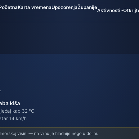
Početna
Karta vremena
Upozorenja
Županije
Aktivnosti
Otkrijt
.
aba kiša
jećaj kao 32 °C
etar 14 km/h
orskoj visini — na vrhu je hladnije nego u dolini.