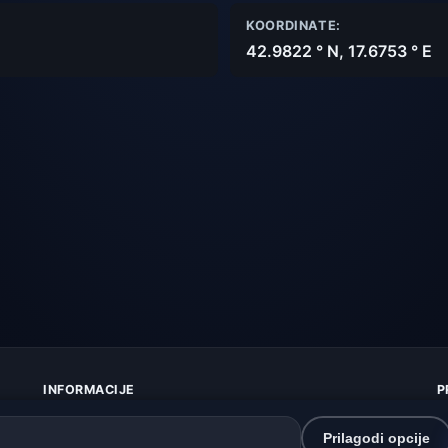
KOORDINATE:
42.9822 ° N, 17.6753 ° E
INFORMACIJE
P
O nama
Z
Kontakt
K
Prilagodi opcije