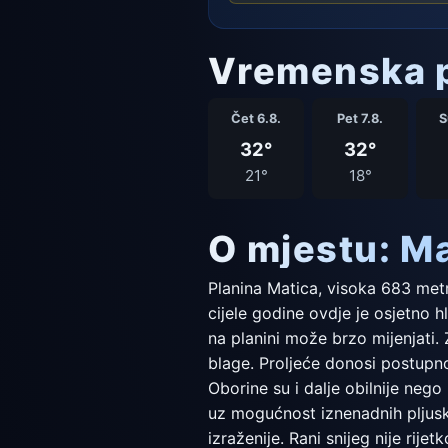
Vremenska p
Čet 6.8.
Pet 7.8.
S
32°
32°
21°
18°
O mjestu: M
Planina Matica, visoka 683 met
cijele godine ovdje je osjetno hl
na planini može brzo mijenjati.
blage. Proljeće donosi postupno
Oborine su i dalje obilnije nego 
uz mogućnost iznenadnih pljusk
izraženije. Rani snijeg nije rije