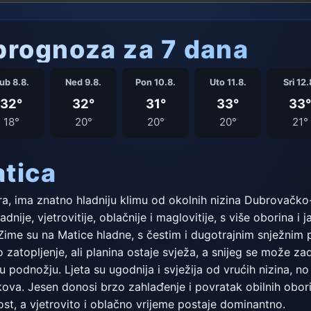
rognoza za 7 dana
ub 8.8.
Ned 9.8.
Pon 10.8.
Uto 11.8.
Sri 12.
32°
32°
31°
33°
33°
18°
20°
20°
20°
21°
atica
ra, ima znatno hladniju klimu od okolnih nizina Dubrovačko
adnije, vjetrovitije, oblačnije i maglovitije, s više oborina 
 Zime su na Matice hladne, s čestim i dugotrajnim snježnim
 zatopljenje, ali planina ostaje svježa, a snijeg se može za
u podnožju. Ljeta su ugodnija i svježija od vrućih nizina, no 
ova. Jesen donosi brzo zahlađenje i povratak obilnih obori
tkost, a vjetrovito i oblačno vrijeme postaje dominantno.