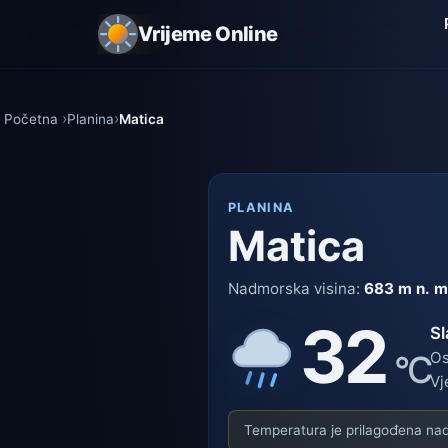
Vrijeme Online
Početna
Planina
Matica
PLANINA
Matica
Nadmorska visina:
683 m n. m
32
Sl
°C
Os
Vj
Temperatura je prilagođena nadm