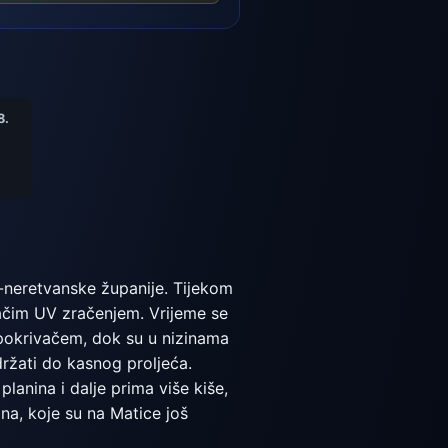
8.
-neretvanske županije. Tijekom
i jačim UV zračenjem. Vrijeme se
 pokrivačem, dok su u nizinama
držati do kasnog proljeća.
planina i dalje prima više kiše,
na, koje su na Matice još