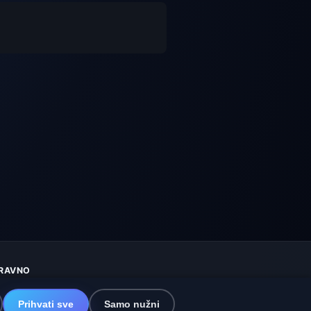
RAVNO
aštita privatnosti
olačići
Prihvati sve
Samo nužni