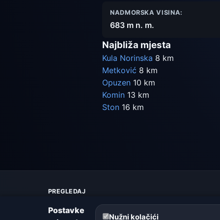
NADMORSKA VISINA:
683 m n. m.
Najbliža mjesta
Kula Norinska
8 km
Metković
8 km
Opuzen
10 km
Komin
13 km
Ston
16 km
PREGLEDAJ
Karta vremena
Postavke
Upozorenja
Nužni kolačići