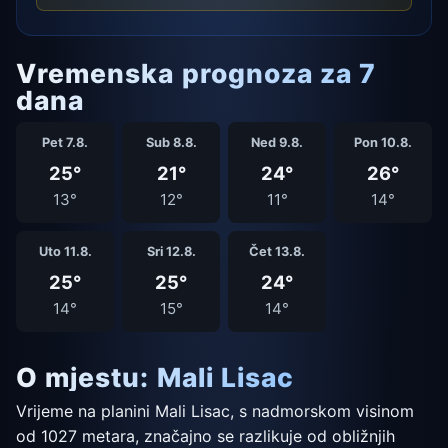
Vremenska prognoza za 7
dana
Pet 7.8.
Sub 8.8.
Ned 9.8.
Pon 10.8.
25°
21°
24°
26°
13°
12°
11°
14°
Uto 11.8.
Sri 12.8.
Čet 13.8.
25°
25°
24°
14°
15°
14°
O mjestu: Mali Lisac
Vrijeme na planini Mali Lisac, s nadmorskom visinom
od 1027 metara, značajno se razlikuje od obližnjih