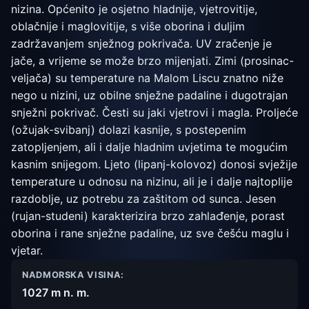
nizina. Općenito je osjetno hladnije, vjetrovitije,
oblačnije i maglovitije, s više oborina i duljim
zadržavanjem snježnog pokrivača. UV zračenje je
jače, a vrijeme se može brzo mijenjati. Zimi (prosinac-
veljača) su temperature na Malom Liscu znatno niže
nego u nizini, uz obilne snježne padaline i dugotrajan
snježni pokrivač. Česti su jaki vjetrovi i magla. Proljeće
(ožujak-svibanj) dolazi kasnije, s postepenim
zatopljenjem, ali i dalje hladnim uvjetima te mogućim
kasnim snijegom. Ljeto (lipanj-kolovoz) donosi svježije
temperature u odnosu na nizinu, ali je i dalje najtoplije
razdoblje, uz potrebu za zaštitom od sunca. Jesen
(rujan-studeni) karakterizira brzo zahlađenje, porast
oborina i rane snježne padaline, uz sve češću maglu i
vjetar.
NADMORSKA VISINA:
1027 m n. m.