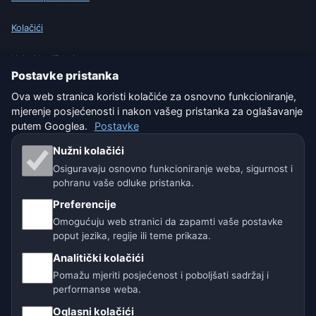
Kolačići
Uvjeti korištenja
Postavke pristanka
Isključenje odgovornosti
Ova web stranica koristi kolačiće za osnovno funkcioniranje,
mjerenje posjećenosti i nakon vašeg pristanka za oglašavanje
Pomažemo životinjama
putem Googlea.
Postavke
Nužni kolačići
Sitemap
Osiguravaju osnovno funkcioniranje weba, sigurnost i
pohranu vaše odluke pristanka.
Postavke
Preferencije
Omogućuju web stranici da zapamti vaše postavke
poput jezika, regije ili teme prikaza.
Naše vremenske stranice:
Analitički kolačići
🇨🇿 Češka
🇭🇷 Hrvatska
🇧🇬 Bugarska
Pomažu mjeriti posjećenost i poboljšati sadržaj i
performanse weba.
🇩🇪🇦🇹🇨🇭 Njemačka / Austrija / Švicarska
Oglasni kolačići