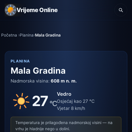
Vrijeme Online
Početna
Planina
Mala Gradina
PLANINA
Mala Gradina
Nadmorska visina:
608 m n. m.
Vedro
27
Osjećaj kao 27 °C
°C
Vjetar 8 km/h
Temperatura je prilagođena nadmorskoj visini — na
vrhu je hladnije nego u dolini.