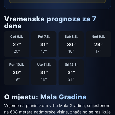
Vremenska prognoza za 7
dana
Čet 6.8.
Pet 7.8.
Sub 8.8.
Ned 9.8.
27°
31°
30°
29°
20°
17°
18°
17°
Pon 10.8.
Uto 11.8.
Sri 12.8.
30°
31°
31°
19°
19°
21°
O mjestu: Mala Gradina
Vrijeme na planinskom vrhu Mala Gradina, smještenom
na 608 metara nadmorske visine, značajno se razlikuje