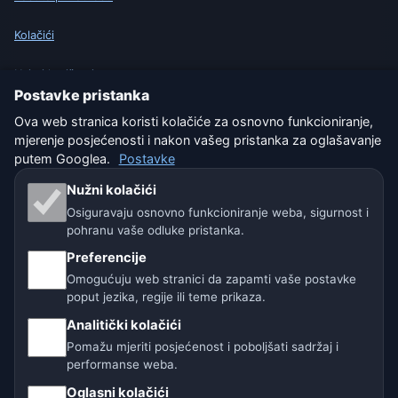
Kolačići
Uvjeti korištenja
Postavke pristanka
Isključenje odgovornosti
Ova web stranica koristi kolačiće za osnovno funkcioniranje,
mjerenje posjećenosti i nakon vašeg pristanka za oglašavanje
Pomažemo životinjama
putem Googlea.
Postavke
Nužni kolačići
Sitemap
Osiguravaju osnovno funkcioniranje weba, sigurnost i
pohranu vaše odluke pristanka.
Postavke
Preferencije
Omogućuju web stranici da zapamti vaše postavke
poput jezika, regije ili teme prikaza.
Naše vremenske stranice:
Analitički kolačići
🇨🇿 Češka
🇭🇷 Hrvatska
🇧🇬 Bugarska
Pomažu mjeriti posjećenost i poboljšati sadržaj i
performanse weba.
🇩🇪🇦🇹🇨🇭 Njemačka / Austrija / Švicarska
Oglasni kolačići