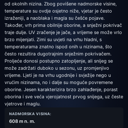
od okolnih nizina. Zbog povišene nadmorske visine,
temperature su ovdje osjetno niže, vjetar je često
izraženiji, a naoblaka i magla su češće pojave.
Također, vrh prima obilnije oborine, a snježni pokrivač
traje dulje. UV zračenje je jače, a vrijeme se može vrlo
brzo mijenjati. Zimi su uvjeti na vrhu hladni, s
temperaturama znatno ispod onih u nizinama, što
često rezultira dugotrajnim snježnim pokrivačem.
Proljeće donosi postupno zatopljenje, ali snijeg se
može zadržati duboko u sezonu, uz promjenjivo
vrijeme. Ljeti je na vrhu ugodnije i svježije nego u
vrućim nizinama, no i dalje su moguće povremene
oborine. Jesen karakterizira brzo zahlađenje, porast
oborina i sve veća vjerojatnost prvog snijega, uz česte
vjetrove i maglu.
NADMORSKA VISINA:
608 m n. m.