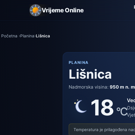
Vrijeme Online
Početna
Planina
Lišnica
PLANINA
Lišnica
Nadmorska visina:
950 m n. m
18
Ve
°C
Osj
Vje
Temperatura je prilagođena nadm