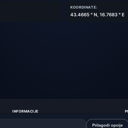
KOORDINATE:
43.4665 ° N, 16.7683 ° E
INFORMACIJE
P
O nama
Z
Kontakt
K
Prilagodi opcije