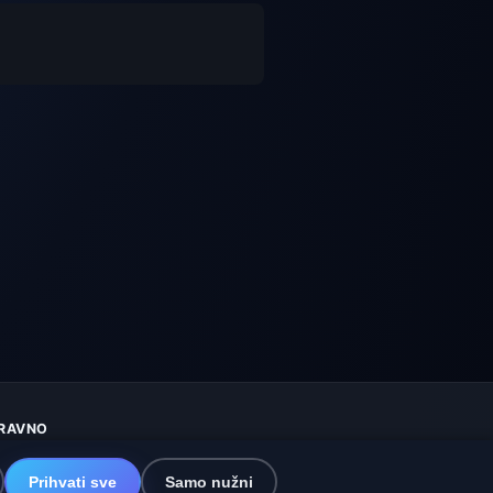
RAVNO
aštita privatnosti
olačići
Prihvati sve
Samo nužni