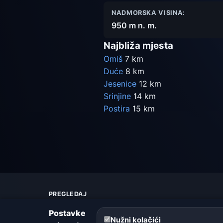
NADMORSKA VISINA:
950 m n. m.
Najbliža mjesta
Omiš
7 km
Duće
8 km
Jesenice
12 km
Srinjine
14 km
Postira
15 km
PREGLEDAJ
Karta vremena
Postavke
Upozorenja
Nužni kolačići