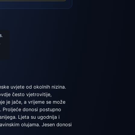
8.
°
ske uvjete od okolnih nizina.
dje često vjetrovitije,
je je jače, a vrijeme se može
a. Proljeće donosi postupno
ijega. Ljeta su ugodnija i
avinskim olujama. Jesen donosi