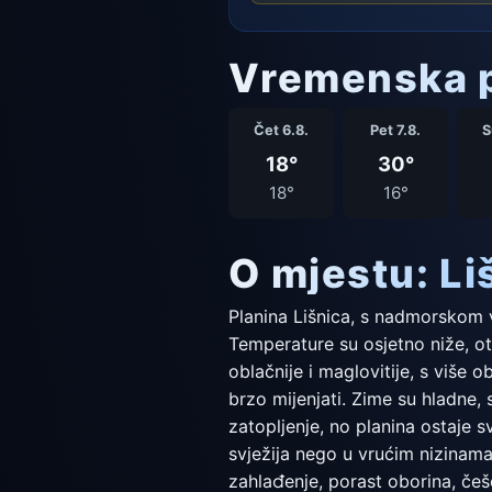
Vremenska p
Čet 6.8.
Pet 7.8.
S
18°
30°
18°
16°
O mjestu: Li
Planina Lišnica, s nadmorskom 
Temperature su osjetno niže, otp
oblačnije i maglovitije, s više
brzo mijenjati. Zime su hladne,
zatopljenje, no planina ostaje 
svježija nego u vrućim nizina
zahlađenje, porast oborina, češ