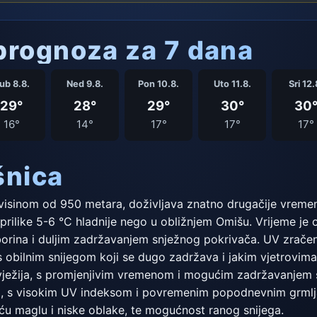
rognoza za 7 dana
ub 8.8.
Ned 9.8.
Pon 10.8.
Uto 11.8.
Sri 12.
29°
28°
29°
30°
30
16°
14°
17°
17°
17°
šnica
visinom od 950 metara, doživljava znatno drugačije vremen
rilike 5-6 °C hladnije nego u obližnjem Omišu. Vrijeme je ov
 oborina i duljim zadržavanjem snježnog pokrivača. UV zračen
 s obilnim snijegom koji se dugo zadržava i jakim vjetrovim
svježija, s promjenjivim vremenom i mogućim zadržavanjem sn
ma, s visokim UV indeksom i povremenim popodnevnim grmlj
ću maglu i niske oblake, te mogućnost ranog snijega.