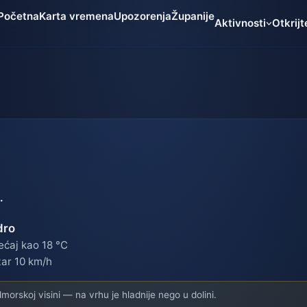
Početna
Karta vremena
Upozorenja
Županije
Aktivnosti
Otkrijt
.
dro
ećaj kao 18 °C
tar 10 km/h
orskoj visini — na vrhu je hladnije nego u dolini.