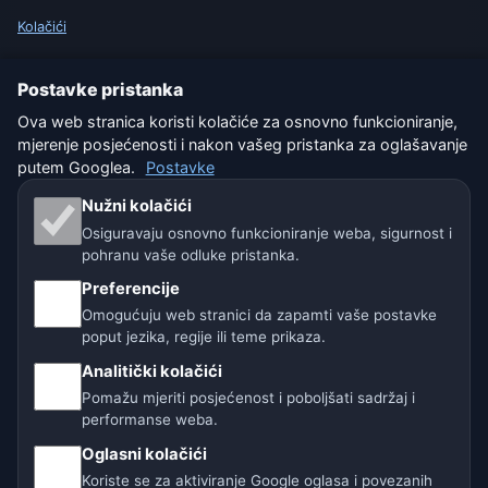
Kolačići
Uvjeti korištenja
Postavke pristanka
Ova web stranica koristi kolačiće za osnovno funkcioniranje,
Isključenje odgovornosti
mjerenje posjećenosti i nakon vašeg pristanka za oglašavanje
putem Googlea.
Postavke
Pomažemo životinjama
Nužni kolačići
Sitemap
Osiguravaju osnovno funkcioniranje weba, sigurnost i
pohranu vaše odluke pristanka.
Postavke
Preferencije
Omogućuju web stranici da zapamti vaše postavke
poput jezika, regije ili teme prikaza.
Naše vremenske stranice:
Analitički kolačići
🇨🇿 Češka
🇭🇷 Hrvatska
🇧🇬 Bugarska
Pomažu mjeriti posjećenost i poboljšati sadržaj i
performanse weba.
🇩🇪🇦🇹🇨🇭 Njemačka / Austrija / Švicarska
Oglasni kolačići
Koriste se za aktiviranje Google oglasa i povezanih
🌎 Latinska Amerika i Španjolska