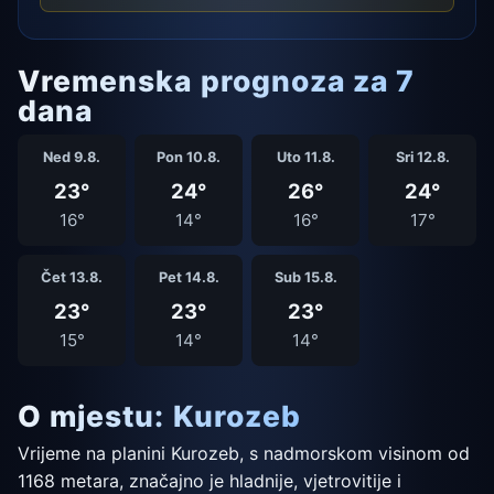
Vremenska prognoza za 7
dana
Ned 9.8.
Pon 10.8.
Uto 11.8.
Sri 12.8.
23°
24°
26°
24°
16°
14°
16°
17°
Čet 13.8.
Pet 14.8.
Sub 15.8.
23°
23°
23°
15°
14°
14°
O mjestu: Kurozeb
Vrijeme na planini Kurozeb, s nadmorskom visinom od
1168 metara, značajno je hladnije, vjetrovitije i