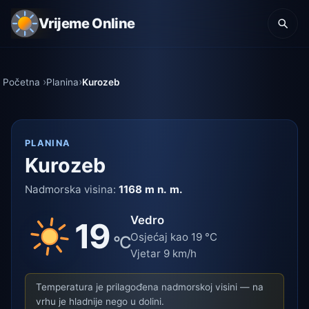
Vrijeme Online
Početna
Planina
Kurozeb
PLANINA
Kurozeb
Nadmorska visina:
1168 m n. m.
Vedro
19
Osjećaj kao 19 °C
°C
Vjetar 9 km/h
Temperatura je prilagođena nadmorskoj visini — na
vrhu je hladnije nego u dolini.