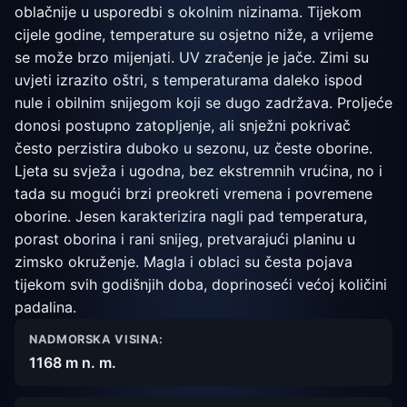
oblačnije u usporedbi s okolnim nizinama. Tijekom
cijele godine, temperature su osjetno niže, a vrijeme
se može brzo mijenjati. UV zračenje je jače. Zimi su
uvjeti izrazito oštri, s temperaturama daleko ispod
nule i obilnim snijegom koji se dugo zadržava. Proljeće
donosi postupno zatopljenje, ali snježni pokrivač
često perzistira duboko u sezonu, uz česte oborine.
Ljeta su svježa i ugodna, bez ekstremnih vrućina, no i
tada su mogući brzi preokreti vremena i povremene
oborine. Jesen karakterizira nagli pad temperatura,
porast oborina i rani snijeg, pretvarajući planinu u
zimsko okruženje. Magla i oblaci su česta pojava
tijekom svih godišnjih doba, doprinoseći većoj količini
padalina.
NADMORSKA VISINA:
1168 m n. m.