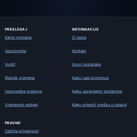
PREGLEDAJ
INFORMACIJE
Karta vremena
O nama
Upozorenja
Kontakt
Vodič
Izvori podataka
Rječnik vremena
Kako radi prognoza
Usporedba gradova
Kako upravljamo podacima
Vremenski widget
Kako prijaviti grešku u lokaciji
PRAVNO
Zaštita privatnosti