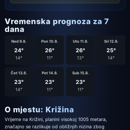
Vremenska prognoza za 7
dana
Ned 9.8.
Pon 10.8.
Uto 11.8.
Sri 12.8.
24°
26°
26°
25°
14°
11°
13°
14°
Čet 13.8.
Pet 14.8.
Sub 15.8.
23°
23°
23°
14°
11°
11°
O mjestu: Križina
Vrijeme na Križini, planini visokoj 1005 metara,
značajno se razlikuje od obližnjih nizina zbog