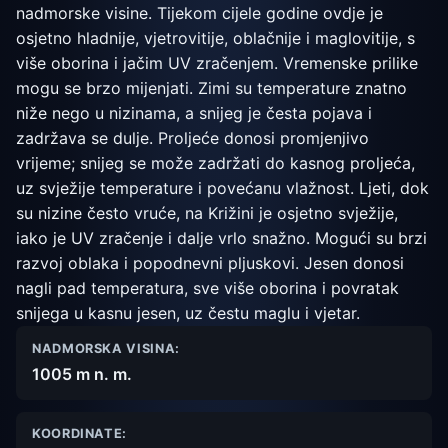
nadmorske visine. Tijekom cijele godine ovdje je
osjetno hladnije, vjetrovitije, oblačnije i maglovitije, s
više oborina i jačim UV zračenjem. Vremenske prilike
mogu se brzo mijenjati. Zimi su temperature znatno
niže nego u nizinama, a snijeg je česta pojava i
zadržava se dulje. Proljeće donosi promjenjivo
vrijeme; snijeg se može zadržati do kasnog proljeća,
uz svježije temperature i povećanu vlažnost. Ljeti, dok
su nizine često vruće, na Križini je osjetno svježije,
iako je UV zračenje i dalje vrlo snažno. Mogući su brzi
razvoj oblaka i popodnevni pljuskovi. Jesen donosi
nagli pad temperatura, sve više oborina i povratak
snijega u kasnu jesen, uz čestu maglu i vjetar.
NADMORSKA VISINA:
1005 m n. m.
KOORDINATE: