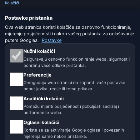
Kolačići
Uvjeti korištenja
Postavke pristanka
Ova web stranica koristi kolačiće za osnovno funkcioniranje,
Isključenje odgovornosti
mjerenje posjećenosti i nakon vašeg pristanka za oglašavanje
putem Googlea.
Postavke
Pomažemo životinjama
Nužni kolačići
Sitemap
Osiguravaju osnovno funkcioniranje weba, sigurnost i
pohranu vaše odluke pristanka.
Postavke
Preferencije
Omogućuju web stranici da zapamti vaše postavke
poput jezika, regije ili teme prikaza.
Naše vremenske stranice:
Analitički kolačići
Pomažu mjeriti posjećenost i poboljšati sadržaj i
🇨🇿 Češka
🇭🇷 Hrvatska
🇧🇬 Bugarska
performanse weba.
🇩🇪🇦🇹🇨🇭 Njemačka / Austrija / Švicarska
Oglasni kolačići
Koriste se za aktiviranje Google oglasa i povezanih
🌎 Latinska Amerika i Španjolska
mjerenja samo nakon pristanka.