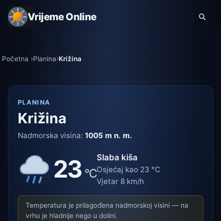
Vrijeme Online
Početna
Planina
Križina
PLANINA
Križina
Nadmorska visina:
1005 m n. m.
Slaba kiša
23
Osjećaj kao 23 °C
°C
Vjetar 8 km/h
Temperatura je prilagođena nadmorskoj visini — na
vrhu je hladnije nego u dolini.