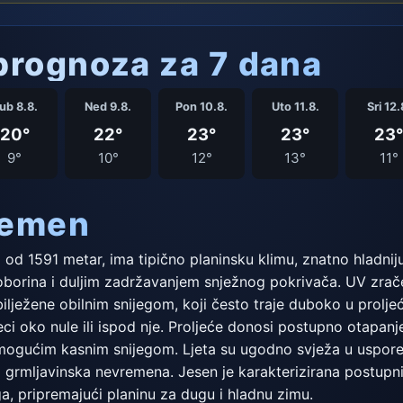
rognoza za 7 dana
ub 8.8.
Ned 9.8.
Pon 10.8.
Uto 11.8.
Sri 12.
20°
22°
23°
23°
23°
9°
10°
12°
13°
11°
remen
 1591 metar, ima tipično planinsku klimu, znatno hladniju o
iše oborina i duljim zadržavanjem snježnog pokrivača. UV zrač
obilježene obilnim snijegom, koji često traje duboko u prolj
i oko nule ili ispod nje. Proljeće donosi postupno otapanje 
ogućim kasnim snijegom. Ljeta su ugodno svježa u uspored
i i grmljavinska nevremena. Jesen je karakterizirana postu
a, pripremajući planinu za dugu i hladnu zimu.