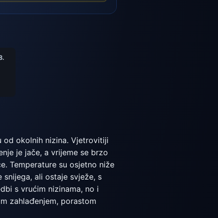
8.
d okolnih nizina. Vjetrovitiji
enje je jače, a vrijeme se brzo
eće. Temperature su osjetno niže
snijega, ali ostaje svježe, s
bi s vrućim nizinama, no i
pnim zahlađenjem, porastom