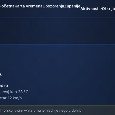
Početna
Karta vremena
Upozorenja
Županije
Aktivnosti
Otkrijt
m.
edro
jećaj kao 23 °C
etar 12 km/h
orskoj visini — na vrhu je hladnije nego u dolini.