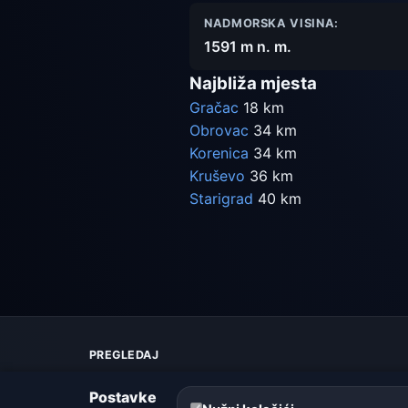
NADMORSKA VISINA:
1591 m n. m.
Najbliža mjesta
Gračac
18 km
Obrovac
34 km
Korenica
34 km
Kruševo
36 km
Starigrad
40 km
PREGLEDAJ
Karta vremena
Postavke
Upozorenja