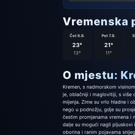
Vremenska p
Čet 6.8.
Pet 7.8.
S
23°
21°
13°
11°
O mjestu: K
Kremen, s nadmorskom visinom od
je, oblačniji i maglovitiji, s v
mijenja. Zime su vrlo hladne i 
nego u podnožju, gdje su prosjec
čestim promjenama vremena i m
dalje su mogući nagli pljuskov
oborina i ranim pojavama snijeg