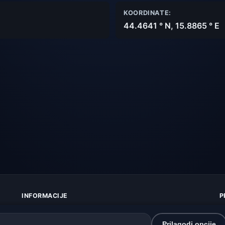
KOORDINATE:
44.4641 ° N, 15.8865 ° E
INFORMACIJE
P
O nama
Z
Kontakt
K
Prilagodi opcije