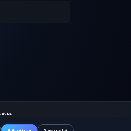
RAVNO
aštita privatnosti
olačići
Prihvati sve
Samo nužni