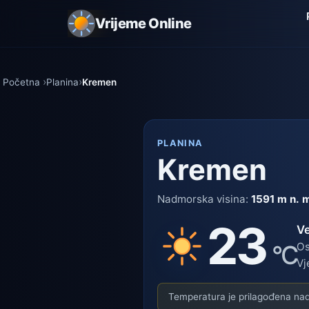
Vrijeme Online
Početna
Planina
Kremen
PLANINA
Kremen
Nadmorska visina:
1591 m n. 
23
V
°C
Os
Vj
Temperatura je prilagođena nadm