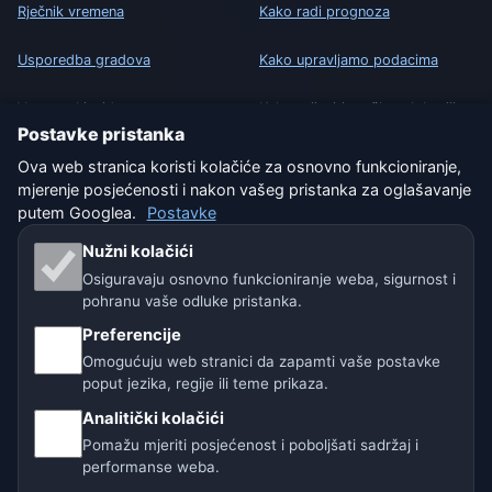
Rječnik vremena
Kako radi prognoza
Usporedba gradova
Kako upravljamo podacima
Vremenski widget
Kako prijaviti grešku u lokaciji
Postavke pristanka
Ova web stranica koristi kolačiće za osnovno funkcioniranje,
PRAVNO
mjerenje posjećenosti i nakon vašeg pristanka za oglašavanje
Zaštita privatnosti
putem Googlea.
Postavke
Nužni kolačići
Kolačići
Osiguravaju osnovno funkcioniranje weba, sigurnost i
Uvjeti korištenja
pohranu vaše odluke pristanka.
Preferencije
Isključenje odgovornosti
Omogućuju web stranici da zapamti vaše postavke
poput jezika, regije ili teme prikaza.
Pomažemo životinjama
Analitički kolačići
Sitemap
Pomažu mjeriti posjećenost i poboljšati sadržaj i
performanse weba.