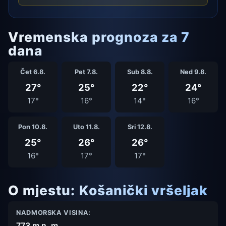
Vremenska prognoza za 7
dana
Čet 6.8.
Pet 7.8.
Sub 8.8.
Ned 9.8.
27°
25°
22°
24°
17°
16°
14°
16°
Pon 10.8.
Uto 11.8.
Sri 12.8.
25°
26°
26°
16°
17°
17°
O mjestu: Košanički vršeljak
NADMORSKA VISINA:
773 m n. m.