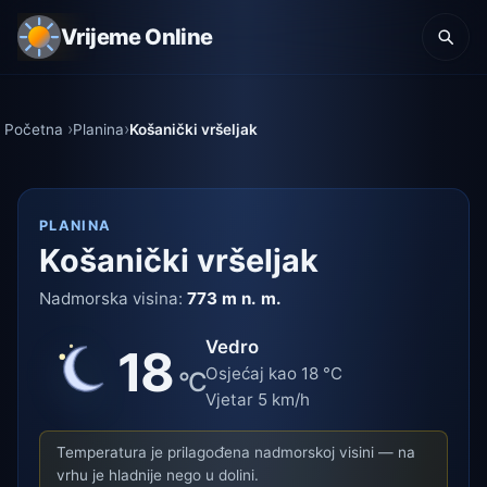
Vrijeme Online
Početna
Planina
Košanički vršeljak
PLANINA
Košanički vršeljak
Nadmorska visina:
773 m n. m.
Vedro
18
Osjećaj kao 18 °C
°C
Vjetar 5 km/h
Temperatura je prilagođena nadmorskoj visini — na
vrhu je hladnije nego u dolini.