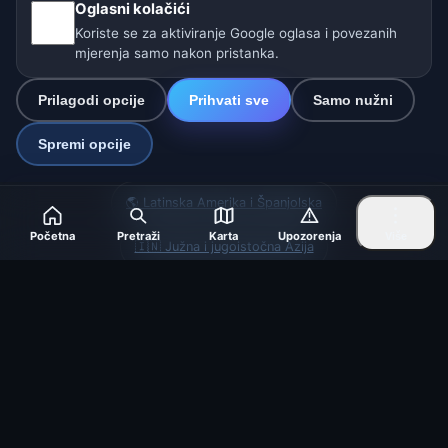
Oglasni kolačići
Postavke
Koriste se za aktiviranje Google oglasa i povezanih
mjerenja samo nakon pristanka.
Naše vremenske stranice:
Prilagodi opcije
Prihvati sve
Samo nužni
🇨🇿 Češka
🇭🇷 Hrvatska
🇧🇬 Bugarska
Spremi opcije
🇩🇪🇦🇹🇨🇭 Njemačka / Austrija / Švicarska
🌎 Latinska Amerika i Španjolska
Početna
Pretraži
Karta
Upozorenja
Više
🇮🇳 Južna i jugoistočna Azija
🌍 Međunarodna vremenska mreža
Operater: Spolek Minizoo.cz z.s. | IČO: 21135550 |
info@vrijeme.online
© 2026 Vrijeme Online · Podaci: Open-Meteo (ECMWF, ICON) ·
OpenWeatherMap · Upozorenja: DHMZ