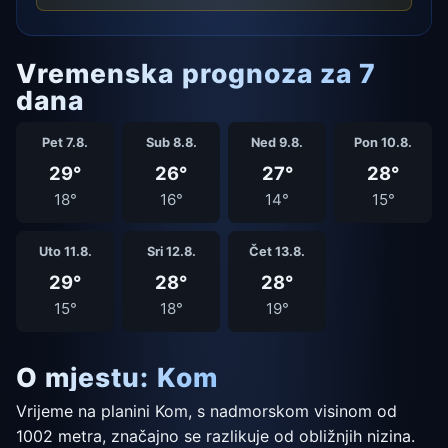
Vremenska prognoza za 7
dana
Pet 7.8.
Sub 8.8.
Ned 9.8.
Pon 10.8.
29°
26°
27°
28°
18°
16°
14°
15°
Uto 11.8.
Sri 12.8.
Čet 13.8.
29°
28°
28°
15°
18°
19°
O mjestu: Kom
Vrijeme na planini Kom, s nadmorskom visinom od
1002 metra, značajno se razlikuje od obližnjih nizina.