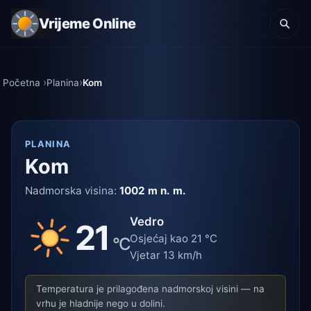
Vrijeme Online
Početna
Planina
Kom
PLANINA
Kom
Nadmorska visina:
1002 m n. m.
Vedro
21
Osjećaj kao 21 °C
°C
Vjetar 13 km/h
Temperatura je prilagođena nadmorskoj visini — na
vrhu je hladnije nego u dolini.