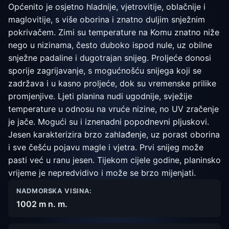
Općenito je osjetno hladnije, vjetrovitije, oblačnije i
maglovitije, s više oborina i znatno duljim snježnim
pokrivačem. Zimi su temperature na Komu znatno niže
nego u nizinama, često duboko ispod nule, uz obilne
snježne padaline i dugotrajan snijeg. Proljeće donosi
sporije zagrijavanje, s mogućnošću snijega koji se
zadržava i u kasno proljeće, dok su vremenske prilike
promjenjive. Ljeti planina nudi ugodnije, svježije
temperature u odnosu na vruće nizine, no UV zračenje
je jače. Mogući su i iznenadni popodnevni pljuskovi.
Jesen karakterizira brzo zahlađenje, uz porast oborina
i sve češću pojavu magle i vjetra. Prvi snijeg može
pasti već u ranu jesen. Tijekom cijele godine, planinsko
vrijeme je nepredvidivo i može se brzo mijenjati.
NADMORSKA VISINA:
1002 m n. m.