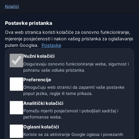
Kolačići
Uvjeti korištenja
Postavke pristanka
Ova web stranica koristi kolačiće za osnovno funkcioniranje,
Isključenje odgovornosti
mjerenje posjećenosti i nakon vašeg pristanka za oglašavanje
putem Googlea.
Postavke
Pomažemo životinjama
Nužni kolačići
Sitemap
Osiguravaju osnovno funkcioniranje weba, sigurnost i
pohranu vaše odluke pristanka.
Postavke
Preferencije
Omogućuju web stranici da zapamti vaše postavke
poput jezika, regije ili teme prikaza.
Naše vremenske stranice:
Analitički kolačići
🇨🇿 Češka
🇭🇷 Hrvatska
🇧🇬 Bugarska
Pomažu mjeriti posjećenost i poboljšati sadržaj i
performanse weba.
🇩🇪🇦🇹🇨🇭 Njemačka / Austrija / Švicarska
Oglasni kolačići
Koriste se za aktiviranje Google oglasa i povezanih
🌎 Latinska Amerika i Španjolska