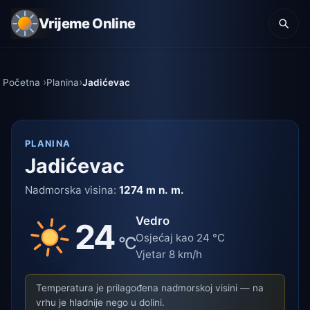
Vrijeme Online
Početna
Planina
Jadićevac
PLANINA
Jadićevac
Nadmorska visina:
1274 m n. m.
Vedro
24
Osjećaj kao 24 °C
°C
Vjetar 8 km/h
Temperatura je prilagođena nadmorskoj visini — na
vrhu je hladnije nego u dolini.