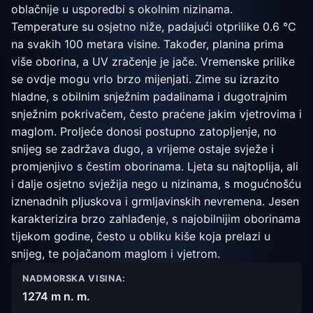
oblačnije u usporedbi s okolnim nizinama.
Temperature su osjetno niže, padajući otprilike 0.6 °C
na svakih 100 metara visine. Također, planina prima
više oborina, a UV zračenje je jače. Vremenske prilike
se ovdje mogu vrlo brzo mijenjati. Zime su izrazito
hladne, s obilnim snježnim padalinama i dugotrajnim
snježnim pokrivačem, često praćene jakim vjetrovima i
maglom. Proljeće donosi postupno zatopljenje, no
snijeg se zadržava dugo, a vrijeme ostaje svježe i
promjenjivo s čestim oborinama. Ljeta su najtoplija, ali
i dalje osjetno svježija nego u nizinama, s mogućnošću
iznenadnih pljuskova i grmljavinskih nevremena. Jesen
karakterizira brzo zahlađenje, s najobilnijim oborinama
tijekom godine, često u obliku kiše koja prelazi u
snijeg, te pojačanom maglom i vjetrom.
NADMORSKA VISINA:
1274 m n. m.