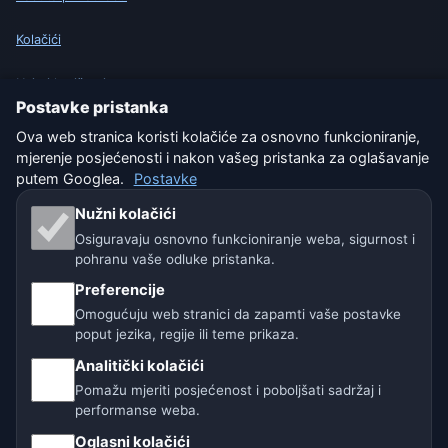
Kolačići
Uvjeti korištenja
Postavke pristanka
Isključenje odgovornosti
Ova web stranica koristi kolačiće za osnovno funkcioniranje,
mjerenje posjećenosti i nakon vašeg pristanka za oglašavanje
Pomažemo životinjama
putem Googlea.
Postavke
Nužni kolačići
Sitemap
Osiguravaju osnovno funkcioniranje weba, sigurnost i
pohranu vaše odluke pristanka.
Postavke
Preferencije
Omogućuju web stranici da zapamti vaše postavke
poput jezika, regije ili teme prikaza.
Naše vremenske stranice:
Analitički kolačići
🇨🇿 Češka
🇭🇷 Hrvatska
🇧🇬 Bugarska
Pomažu mjeriti posjećenost i poboljšati sadržaj i
performanse weba.
🇩🇪🇦🇹🇨🇭 Njemačka / Austrija / Švicarska
Oglasni kolačići