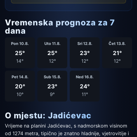
Vremenska prognoza za 7
dana
Pon 10.8.
Uto 11.8.
Sri 12.8.
Čet 13.8.
25°
25°
23°
21°
14°
12°
12°
12°
Pet 14.8.
Sub 15.8.
Ned 16.8.
20°
23°
24°
10°
9°
11°
O mjestu: Jadićevac
Vrijeme na planini Jadićevac, s nadmorskom visinom
od 1274 metra, tipično je znatno hladnije, vjetrovitije i