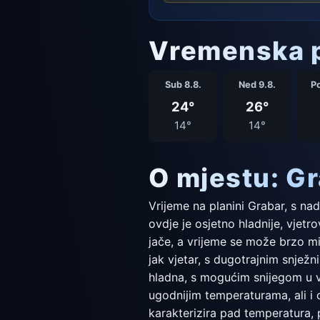
Vremenska p
Sub 8.8.
Ned 9.8.
Po
24°
26°
14°
14°
O mjestu: G
Vrijeme na planini Grabar, s na
ovdje je osjetno hladnije, vjetro
jače, a vrijeme se može brzo mi
jak vjetar, s dugotrajnim snjež
hladna, s mogućim snijegom u vi
ugodnijim temperaturama, ali i 
karakterizira pad temperatura, 