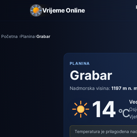
Vrijeme Online
Početna
Planina
Grabar
PLANINA
Grabar
Nadmorska visina:
1197 m n. 
14
Ve
°C
Osj
Vje
Temperatura je prilagođena nadm