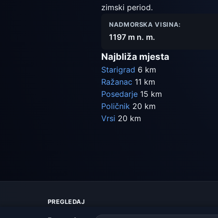
zimski period.
NADMORSKA VISINA:
1197 m n. m.
Najbliža mjesta
Starigrad
6 km
Ražanac
11 km
Posedarje
15 km
Poličnik
20 km
Vrsi
20 km
PREGLEDAJ
Karta vremena