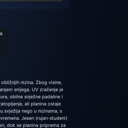
8.
bližnjih nizina. Zbog visine,
avanjem snijega. UV zračenje je
ure, obilne snježne padaline i
topljenje, ali planina ostaje
u svježija nego u nizinama, s
nevremena. Jesen (rujan-studeni)
en, dok se planina priprema za