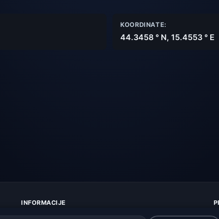
KOORDINATE:
44.3458 ° N, 15.4553 ° E
INFORMACIJE
P
O nama
Z