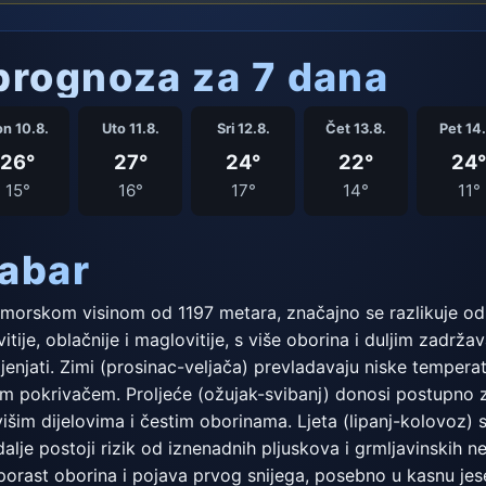
rognoza za 7 dana
n 10.8.
Uto 11.8.
Sri 12.8.
Čet 13.8.
Pet 14.
26°
27°
24°
22°
24°
15°
16°
17°
14°
11°
rabar
dmorskom visinom od 1197 metara, značajno se razlikuje od o
vitije, oblačnije i maglovitije, s više oborina i duljim zadrž
jenjati. Zimi (prosinac-veljača) prevladavaju niske temperat
nim pokrivačem. Proljeće (ožujak-svibanj) donosi postupno za
šim dijelovima i čestim oborinama. Ljeta (lipanj-kolovoz) s
dalje postoji rizik od iznenadnih pljuskova i grmljavinskih 
porast oborina i pojava prvog snijega, posebno u kasnu jes