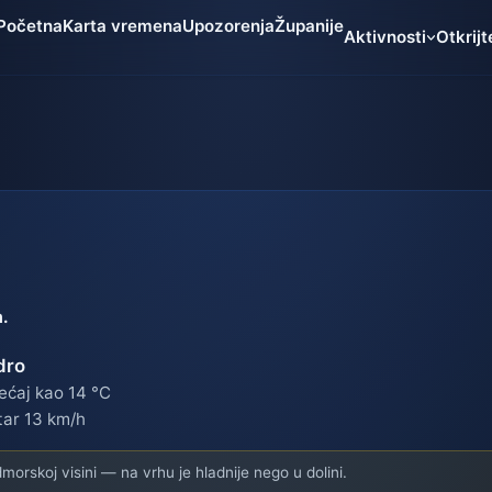
Početna
Karta vremena
Upozorenja
Županije
Aktivnosti
Otkrijt
m.
dro
ećaj kao 14 °C
tar 13 km/h
orskoj visini — na vrhu je hladnije nego u dolini.